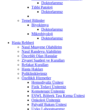
Doktorlarımız
Tıbbi Patoloji
Doktorlarımız
Temel Bilimler
Biyokimya
Doktorlarımız
Mikrobiyoloji
Doktorlarımız
Hasta Rehberi
Nasıl Muayene Olabilirim
Nasıl Randevu Alabilirim
Önceliği Olan Hastalar
Ziyaret Saatleri ve Kuralları
Refakat Kuralları
Hasta Hakları
Polikliniklerimiz
Özellikli Hizmetler
Hemodiyaliz Ünitesi
Fizik Tedavi Ünitemiz
Kemoterapi Ünitemiz
ESWL Böbrek Taşı Kırma Ünitesi
Onkoloji Ünitemiz
Palyatif Bakım Ünitesi
Uyku Laboratuarımız