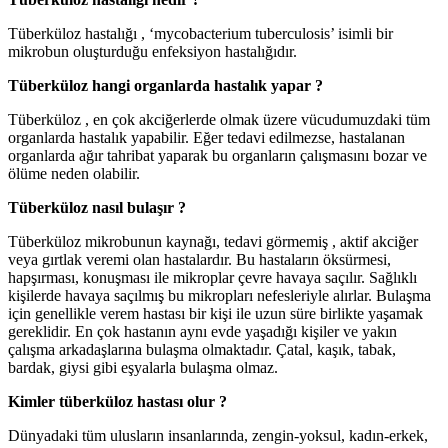
Tüberküloz hastalığı , ‘mycobacterium tuberculosis’ isimli bir
mikrobun oluşturduğu enfeksiyon hastalığıdır.
Tüberküloz hangi organlarda hastalık yapar ?
Tüberküloz , en çok akciğerlerde olmak üzere vücudumuzdaki tüm
organlarda hastalık yapabilir. Eğer tedavi edilmezse, hastalanan
organlarda ağır tahribat yaparak bu organların çalışmasını bozar ve
ölüme neden olabilir.
Tüberküloz nasıl bulaşır ?
Tüberküloz mikrobunun kaynağı, tedavi görmemiş , aktif akciğer
veya gırtlak veremi olan hastalardır. Bu hastaların öksürmesi,
hapşırması, konuşması ile mikroplar çevre havaya saçılır. Sağlıklı
kişilerde havaya saçılmış bu mikropları nefesleriyle alırlar. Bulaşma
için genellikle verem hastası bir kişi ile uzun süre birlikte yaşamak
gereklidir. En çok hastanın aynı evde yaşadığı kişiler ve yakın
çalışma arkadaşlarına bulaşma olmaktadır. Çatal, kaşık, tabak,
bardak, giysi gibi eşyalarla bulaşma olmaz.
Kimler tüberküloz hastası olur ?
Dünyadaki tüm ulusların insanlarında, zengin-yoksul, kadın-erkek,