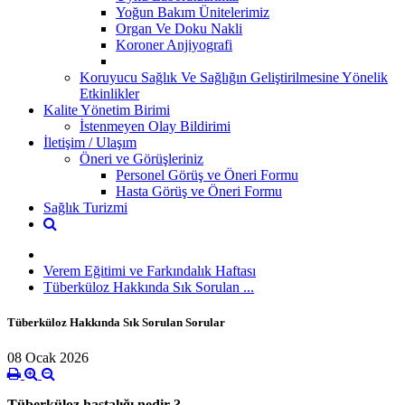
Yoğun Bakım Ünitelerimiz
Organ Ve Doku Nakli
Koroner Anjiyografi
Koruyucu Sağlık Ve Sağlığın Geliştirilmesine Yönelik
Etkinlikler
Kalite Yönetim Birimi
İstenmeyen Olay Bildirimi
İletişim / Ulaşım
Öneri ve Görüşleriniz
Personel Görüş ve Öneri Formu
Hasta Görüş ve Öneri Formu
Sağlık Turizmi
Verem Eğitimi ve Farkındalık Haftası
Tüberküloz Hakkında Sık Sorulan ...
Tüberküloz Hakkında Sık Sorulan Sorular
08 Ocak 2026
Tüberküloz hastalığı nedir ?