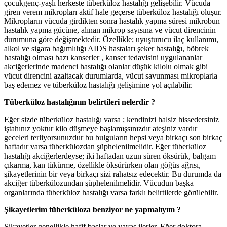
çocukgenç-yaşlı herkeste tüberküloz hastalığı gelişebilir. Vücuda
giren verem mikropları aktif hale geçerse tüberküloz hastalığı oluşur.
Mikropların vücuda girdikten sonra hastalık yapma süresi mikrobun
hastalık yapma gücüne, alınan mikrop sayısına ve vücut direncinin
durumuna göre değişmektedir. Özellikle; uyuşturucu ilaç kullanımı,
alkol ve sigara bağımlılığı AIDS hastaları şeker hastalığı, böbrek
hastalığı olması bazı kanserler , kanser tedavisini uygulananlar
akciğerlerinde madenci hastalığı olanlar düşük kilolu olmak gibi
vücut direncini azaltacak durumlarda, vücut savunması mikroplarla
baş edemez ve tüberküloz hastalığı gelişimine yol açılabilir.
Tüberküloz hastalığının belirtileri nelerdir ?
Eğer sizde tüberküloz hastalığı varsa ; kendinizi halsiz hissedersiniz
iştahınız yoktur kilo düşmeye başlamışsınızdır ateşiniz vardır
geceleri terliyorsunuzdur bu bulguların hepsi veya birkaçı son birkaç
haftadır varsa tüberkülozdan şüphelenilmelidir. Eğer tüberküloz
hastalığı akciğerlerdeyse; iki haftadan uzun süren öksürük, balgam
çıkarma, kan tükürme, özellikle öksürürken olan göğüs ağrısı,
şikayetlerinin bir veya birkaçı sizi rahatsız edecektir. Bu durumda da
akciğer tüberkülozundan şüphelenilmelidir. Vücudun başka
organlarında tüberküloz hastalığı varsa farklı belirtilerde görülebilir.
Şikayetlerim tüberküloza benziyor ne yapmalıyım ?
Şikayetler genellikle hafif başlar ve yavaş ilerler. Eğer doktora