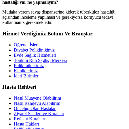
hastalığı var ne yapmalıyım?
Mutlaka verem savaş dispanserine giderek tüberküloz hastalığı
açısından inceleme yapılması ve gerekiyorsa koruyucu tedavi
kullanmanız gerekmektedir.
Hizmet Verdiğimiz Bölüm Ve Branşlar
Öğrenci İşleri
Diyabet Polikliniğimiz
Evde Sağlık Hizmetleri
Toplum Ruh Sağlığı Merkezi
Polikliniklerimiz
Kliniklerimiz
İdari Birimler
Hasta Rehberi
Nasıl Muayene Olabilirim
Nasıl Randevu Alabilirim
Önceliği Olan Hastalar
Ziyaret Saatleri ve Kuralları
Refakat Kuralları
Hasta Hakları