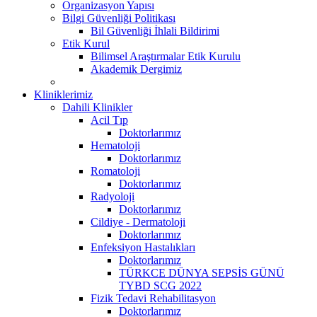
Organizasyon Yapısı
Bilgi Güvenliği Politikası
Bil Güvenliği İhlali Bildirimi
Etik Kurul
Bilimsel Araştırmalar Etik Kurulu
Akademik Dergimiz
Kliniklerimiz
Dahili Klinikler
Acil Tıp
Doktorlarımız
Hematoloji
Doktorlarımız
Romatoloji
Doktorlarımız
Radyoloji
Doktorlarımız
Cildiye - Dermatoloji
Doktorlarımız
Enfeksiyon Hastalıkları
Doktorlarımız
TÜRKCE DÜNYA SEPSİS GÜNÜ
TYBD SCG 2022
Fizik Tedavi Rehabilitasyon
Doktorlarımız