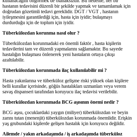
kullanacağını öngörmek de olanaksızdır. Bu nedenle, her bir
hastanın tedavisini düzenli bir şekilde yapmak ve tamamlamak için
doğrudan gözetimli tedavi gereklidir. DGT / VGT , hastanın
iyileşmesini garantilediği için, hasta için iyidir; bulaşmayı
durdurduğu için de toplum için iyidir.
Tüberkülozdan korunma nasıl olur ?
Tüberkülozdan korunmadaki en önemli faktör , hasta kişilerin
tedavilerini tam ve düzenli yapmalarını sağlamaktır. Bu sayede
hastalığın bulaşması önlenerek yeni hastaların ortaya çıkışı
azaltılabilir.
Tüberkülozdan korunmada ilaç kullanılabilir mi ?
Hasta yakınlarına ve tüberküloz gelişme riski yüksek olan kişilere
belli kurallar içerisinde, göğüs hastalıkları uzmanları veya verem
savaş dispanseri tarafından koruyucu ilaç tedavisi verilebilir.
Tüberkülozdan korunmada BCG aşısının önemi nedir ?
BCG aşısı, çocuklardaki yaygın (miliyer) tüberkülozdan ve beyin
zarını tutan (menenjit) tüberkülozdan korunmada önemlidir. Erişkin
yaş grubundaki kişilerde gelişen hastalık için koruyucu değildir.
Ailemde / yakın arkadaşımda / iş arkadaşımda tüberküloz