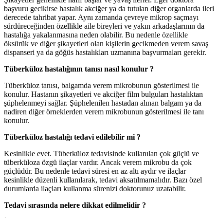
başvuru gecikirse hastalık akciğer ya da tutulan diğer organlarda ileri
derecede tahribat yapar. Aynı zamanda çevreye mikrop saçmayı
sürdüreceğinden özellikle aile bireyleri ve yakın arkadaşlarının da
hastalığa yakalanmasına neden olabilir. Bu nedenle özellikle
öksürük ve diğer şikayetleri olan kişilerin gecikmeden verem savaş
dispanseri ya da göğüs hastalıkları uzmanına başvurmaları gerekir.
Tüberküloz hastalığının tanısı nasıl konulur ?
Tüberküloz tanısı, balgamda verem mikrobunun gösterilmesi ile
konulur. Hastanın şikayetleri ve akciğer film bulguları hastalıktan
şüphelenmeyi sağlar. Şüphelenilen hastadan alınan balgam ya da
nadiren diğer örneklerden verem mikrobunun gösterilmesi ile tanı
konulur.
Tüberküloz hastalığı tedavi edilebilir mi ?
Kesinlikle evet. Tüberküloz tedavisinde kullanılan çok güçlü ve
tüberküloza özgü ilaçlar vardır. Ancak verem mikrobu da çok
güçlüdür. Bu nedenle tedavi süresi en az altı aydır ve ilaçlar
kesinlikle düzenli kullanılarak, tedavi aksatılmamalıdır. Bazı özel
durumlarda ilaçları kullanma sürenizi doktorunuz uzatabilir.
Tedavi sırasında nelere dikkat edilmelidir ?