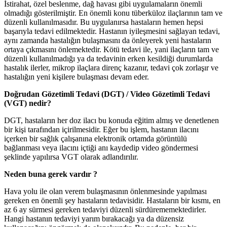
İstirahat, özel beslenme, dağ havası gibi uygulamaların önemli
olmadığı gösterilmiştir. En önemli konu tüberküloz ilaçlarının tam ve
düzenli kullanılmasıdır. Bu uygulanırsa hastaların hemen hepsi
başarıyla tedavi edilmektedir. Hastanın iyileşmesini sağlayan tedavi,
aynı zamanda hastalığın bulaşmasını da önleyerek yeni hastaların
ortaya çıkmasını önlemektedir. Kötü tedavi ile, yani ilaçların tam ve
düzenli kullanılmadığı ya da tedavinin erken kesildiği durumlarda
hastalık ilerler, mikrop ilaçlara direnç kazanır, tedavi çok zorlaşır ve
hastalığın yeni kişilere bulaşması devam eder.
Doğrudan Gözetimli Tedavi (DGT) / Video Gözetimli Tedavi
(VGT) nedir?
DGT, hastaların her doz ilacı bu konuda eğitim almış ve denetlenen
bir kişi tarafından içirilmesidir. Eğer bu işlem, hastanın ilacını
içerken bir sağlık çalışanına elektronik ortamda görüntülü
bağlanması veya ilacını içtiği anı kaydedip video göndermesi
şeklinde yapılırsa VGT olarak adlandırılır.
Neden buna gerek vardır ?
Hava yolu ile olan verem bulaşmasının önlenmesinde yapılması
gereken en önemli şey hastaların tedavisidir. Hastaların bir kısmı, en
az 6 ay sürmesi gereken tedaviyi düzenli sürdürememektedirler.
Hangi hastanın tedaviyi yarım bırakacağı ya da düzensiz