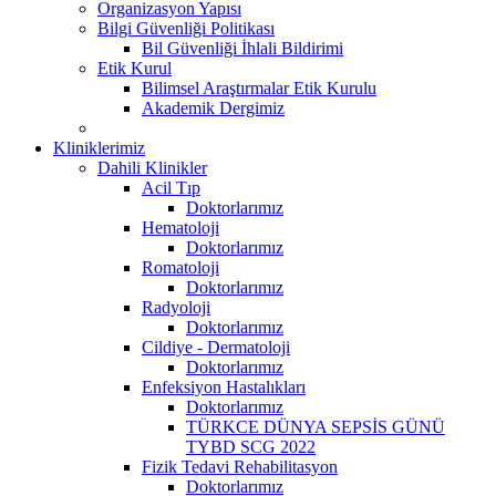
Organizasyon Yapısı
Bilgi Güvenliği Politikası
Bil Güvenliği İhlali Bildirimi
Etik Kurul
Bilimsel Araştırmalar Etik Kurulu
Akademik Dergimiz
Kliniklerimiz
Dahili Klinikler
Acil Tıp
Doktorlarımız
Hematoloji
Doktorlarımız
Romatoloji
Doktorlarımız
Radyoloji
Doktorlarımız
Cildiye - Dermatoloji
Doktorlarımız
Enfeksiyon Hastalıkları
Doktorlarımız
TÜRKCE DÜNYA SEPSİS GÜNÜ
TYBD SCG 2022
Fizik Tedavi Rehabilitasyon
Doktorlarımız