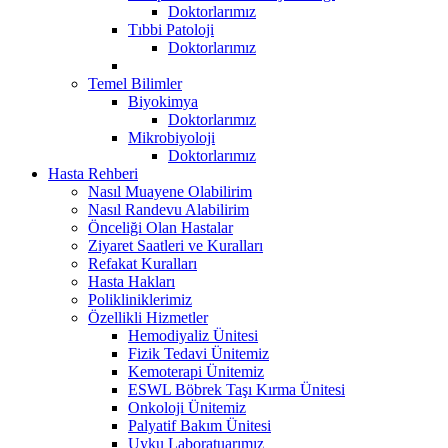
Doktorlarımız
Tıbbi Patoloji
Doktorlarımız
Temel Bilimler
Biyokimya
Doktorlarımız
Mikrobiyoloji
Doktorlarımız
Hasta Rehberi
Nasıl Muayene Olabilirim
Nasıl Randevu Alabilirim
Önceliği Olan Hastalar
Ziyaret Saatleri ve Kuralları
Refakat Kuralları
Hasta Hakları
Polikliniklerimiz
Özellikli Hizmetler
Hemodiyaliz Ünitesi
Fizik Tedavi Ünitemiz
Kemoterapi Ünitemiz
ESWL Böbrek Taşı Kırma Ünitesi
Onkoloji Ünitemiz
Palyatif Bakım Ünitesi
Uyku Laboratuarımız