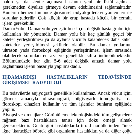
balon ya da stentle açılması hastanın yeni bir fistül açılması
gerekmeden diyalize girmeye devam edebilmesini sağlamaktadır.
Bunların hemen tümünde girişimsel radyoloji tedavi yöntemleri ile
sorunlar giderilir. Çok küçük bir grup hastada küçük bir cerrahi
işlem gerekebilir.
DamarYolu : Damar yolu yerleştirilmesi çok değişik hasta grubu için
kullanılan bir yöntemdir. Damar yolu bir kaç günlük geçici bir
kateter yerleştirilmesi ya da aylarca vücutta kalabilecek daha kalıcı
kateterler yerleştirilmesi şeklinde olabilir. Bu damar yollarının
ultrason yada floroskopi eşliğinde yerleştirilmesi işlem sırasında
olabilecek sorunları en aza ve genellikle sıfıra indirebilmektedir.
Bölümümüzde her gün 5-6 adet değişik amaçlı damar yolu
sağlanması işlemi basarıyla yapılmaktadır.
II)DAMARDIŞI HASTALIKLARIN TEDAVİSİNDE
GİRİŞİMSEL RADYOLOJİ
Bu tedavilerde anjiyografi genellikle kullanılmaz. Ancak vücut içini
görmek amacıyla ultrasonografi, bilgisayarlı tomografiya da
floroskopi cihazları kullanılır ve tüm işlemler bunların eşliğinde
yapılır.
Biyopsi ve drenajlar : Görüntüleme teknolojisindeki tüm gelişmelere
rağmen bazı hastalıkların tanısı için doku örneği almak
gerekmektedir. Guatr gibi hastalıklarda tiroid nodüllerinden “ince
iğne”,karaciğer böbrek gibi organların hastalıkları ya da diğer çoğu