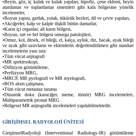
•
Beyin, göz, iç kulak ve kulak yapıları, hipofiz, çene eklemi, beyin
atardamar ve toplardamar sistemleri gibi kafa bölgesine yönelik
incelemeler,
•
Boyun yapısı, gırtlak, yutak, tükürük bezleri, dil ve çevre yapıları,
•
Akciğerler, kalp ve kalple ilişkili bütün damarlar,
•
Karın içi organlar, alt karın bölgesi,
•
Boyun, sırt ve bel bölgesi omurga patolojileri,
•
Omuz, kol, dirsek, el bileği, el, kalça, uyluk, diz, bacak, ayak bileği
ve ayak gibi uzuvların ve eklemlerin değerlendirilmesi gibi standart
incelemelerin yanı sıra:
•
Tüm vücut anjiografi
•
MR spektroskopi,
•
Difüzyon görüntüleme,
•
Perfüzyon MRG,
•
MRCP, MR pyelografi ve MR myelografi,
•
BOS akım çalışması,
•
Tüm vücut metastaz tarama
•
Dinamik doku (karaciğer, meme, tümör) MRG incelemeleri,
Multiparametrik prostat MRG
•
Bölgesel MR anjiografik incelemeleri yapılabilmektedir.
GİRİŞİMSEL RADYOLOJİ ÜNİTESİ
GirişimselRadyoloji (Interventional Radiology-IR) görüntüleme