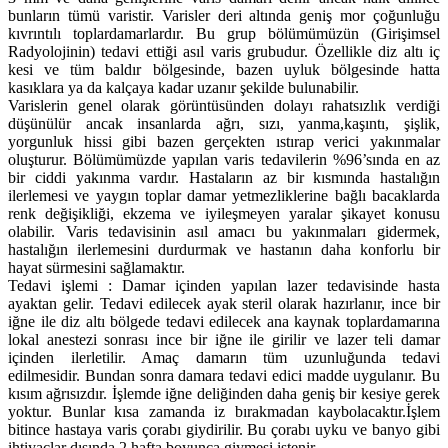
bunların tümü varistir. Varisler deri altında geniş mor çoğunluğu
kıvrıntılı toplardamarlardır. Bu grup bölümümüzün (Girişimsel
Radyolojinin) tedavi ettiği asıl varis grubudur. Özellikle diz altı iç
kesi ve tüm baldır bölgesinde, bazen uyluk bölgesinde hatta
kasıklara ya da kalçaya kadar uzanır şekilde bulunabilir.
Varislerin genel olarak görüntüsünden dolayı rahatsızlık verdiği
düşünülür ancak insanlarda ağrı, sızı, yanma,kaşıntı, şişlik,
yorgunluk hissi gibi bazen gerçekten ıstırap verici yakınmalar
oluşturur. Bölümümüzde yapılan varis tedavilerin %96’sında en az
bir ciddi yakınma vardır. Hastaların az bir kısmında hastalığın
ilerlemesi ve yaygın toplar damar yetmezliklerine bağlı bacaklarda
renk değişikliği, ekzema ve iyileşmeyen yaralar şikayet konusu
olabilir. Varis tedavisinin asıl amacı bu yakınmaları gidermek,
hastalığın ilerlemesini durdurmak ve hastanın daha konforlu bir
hayat sürmesini sağlamaktır.
Tedavi işlemi : Damar içinden yapılan lazer tedavisinde hasta
ayaktan gelir. Tedavi edilecek ayak steril olarak hazırlanır, ince bir
iğne ile diz altı bölgede tedavi edilecek ana kaynak toplardamarına
lokal anestezi sonrası ince bir iğne ile girilir ve lazer teli damar
içinden ilerletilir. Amaç damarın tüm uzunluğunda tedavi
edilmesidir. Bundan sonra damara tedavi edici madde uygulanır. Bu
kısım ağrısızdır. İşlemde iğne deliğinden daha geniş bir kesiye gerek
yoktur. Bunlar kısa zamanda iz bırakmadan kaybolacaktır.İşlem
bitince hastaya varis çorabı giydirilir. Bu çorabı uyku ve banyo gibi
ihtiyaçlar dışında 2 hafta boyunca giymesi istenir.