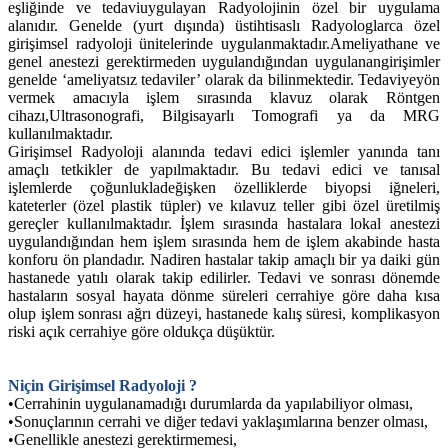
eşliğinde ve tedaviuygulayan Radyolojinin özel bir uygulama
alanıdır. Genelde (yurt dışında) üstihtisaslı Radyologlarca özel
girişimsel radyoloji ünitelerinde uygulanmaktadır.Ameliyathane ve
genel anestezi gerektirmeden uygulandığından uygulanangirişimler
genelde ‘ameliyatsız tedaviler’ olarak da bilinmektedir. Tedaviyeyön
vermek amacıyla işlem sırasında klavuz olarak Röntgen
cihazı,Ultrasonografi, Bilgisayarlı Tomografi ya da MRG
kullanılmaktadır.
Girişimsel Radyoloji alanında tedavi edici işlemler yanında tanı
amaçlı tetkikler de yapılmaktadır. Bu tedavi edici ve tanısal
işlemlerde çoğunlukladeğişken özelliklerde biyopsi iğneleri,
kateterler (özel plastik tüpler) ve kılavuz teller gibi özel üretilmiş
gereçler kullanılmaktadır. İşlem sırasında hastalara lokal anestezi
uygulandığından hem işlem sırasında hem de işlem akabinde hasta
konforu ön plandadır. Nadiren hastalar takip amaçlı bir ya daiki gün
hastanede yatılı olarak takip edilirler. Tedavi ve sonrası dönemde
hastaların sosyal hayata dönme süreleri cerrahiye göre daha kısa
olup işlem sonrası ağrı düzeyi, hastanede kalış süresi, komplikasyon
riski açık cerrahiye göre oldukça düşüktür.
Niçin Girişimsel Radyoloji ?
•
Cerrahinin uygulanamadığı durumlarda da yapılabiliyor olması,
•
Sonuçlarının cerrahi ve diğer tedavi yaklaşımlarına benzer olması,
•
Genellikle anestezi gerektirmemesi,