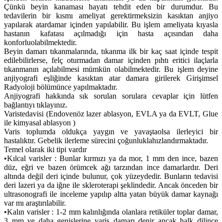
Çünkü beyin kanaması hayatı tehdit eden bir durumdur. Bu
tedavilerin bir kısmı ameliyat gerektirmeksizin kasıktan anjiyo
yapılarak atardamar içinden yapılabilir. Bu işlem ameliyata kıyasla
hastanın kafatası açılmadığı için hasta açısından daha
konforluolabilmektedir.
Beyin damarı tıkanmalarında, tıkanma ilk bir kaç saat içinde tespit
edilebilirlerse, felç oturmadan damar içinden pıhtı eritici ilaçlarla
tıkanmanın açılabilmesi mümkün olabilmektedir. Bu işlem deyine
anjiyografi eşliğinde kasıktan atar damara girilerek Girişimsel
Radyoloji bölümünce yapılmaktadır.
Anjiyografi hakkında sık sorulan sorulara cevaplar için lütfen
bağlantıyı tıklayınız.
Varistedavisi (Endovenöz lazer ablasyon, EVLA ya da EVLT, Glue
ile kimyasal ablasyon )
Varis toplumda oldukça yaygın ve yavaştaolsa ilerleyici bir
hastalıktır. Gebelik ilerleme sürecini çoğunluklahızlandırmaktadır.
Temel olarak iki tipi vardır
•
Kılcal varisler : Bunlar kırmızı ya da mor, 1 mm den ince, bazen
düz, eğri ve bazen örümcek ağı tarzından ince damarlardır. Deri
altında değil deri içinde bulunur, çok yüzeydedir. Bunların tedavisi
deri lazeri ya da iğne ile skleroterapi şeklindedir. Ancak önceden bir
ultrasonografi ile inceleme yapılıp altta yatan büyük damar kaynağı
var mı araştırılabilir.
•
Kalın varisler : 1-2 mm kalınlığında olanlara retiküler toplar damar,
3 mm ve daha genişlerine varis damarı denir ancak halk dilince