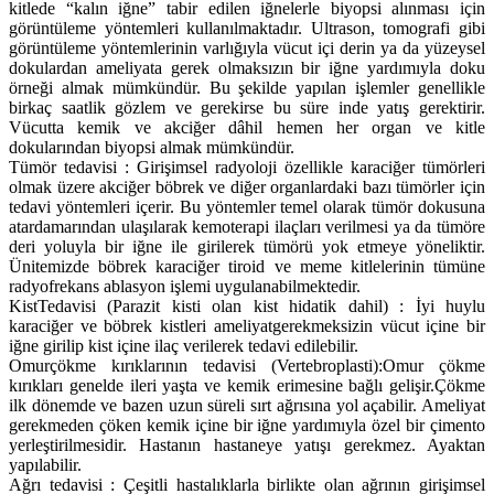
kitlede “kalın iğne” tabir edilen iğnelerle biyopsi alınması için
görüntüleme yöntemleri kullanılmaktadır. Ultrason, tomografi gibi
görüntüleme yöntemlerinin varlığıyla vücut içi derin ya da yüzeysel
dokulardan ameliyata gerek olmaksızın bir iğne yardımıyla doku
örneği almak mümkündür. Bu şekilde yapılan işlemler genellikle
birkaç saatlik gözlem ve gerekirse bu süre inde yatış gerektirir.
Vücutta kemik ve akciğer dâhil hemen her organ ve kitle
dokularından biyopsi almak mümkündür.
Tümör tedavisi : Girişimsel radyoloji özellikle karaciğer tümörleri
olmak üzere akciğer böbrek ve diğer organlardaki bazı tümörler için
tedavi yöntemleri içerir. Bu yöntemler temel olarak tümör dokusuna
atardamarından ulaşılarak kemoterapi ilaçları verilmesi ya da tümöre
deri yoluyla bir iğne ile girilerek tümörü yok etmeye yöneliktir.
Ünitemizde böbrek karaciğer tiroid ve meme kitlelerinin tümüne
radyofrekans ablasyon işlemi uygulanabilmektedir.
KistTedavisi (Parazit kisti olan kist hidatik dahil) : İyi huylu
karaciğer ve böbrek kistleri ameliyatgerekmeksizin vücut içine bir
iğne girilip kist içine ilaç verilerek tedavi edilebilir.
Omurçökme kırıklarının tedavisi (Vertebroplasti):Omur çökme
kırıkları genelde ileri yaşta ve kemik erimesine bağlı gelişir.Çökme
ilk dönemde ve bazen uzun süreli sırt ağrısına yol açabilir. Ameliyat
gerekmeden çöken kemik içine bir iğne yardımıyla özel bir çimento
yerleştirilmesidir. Hastanın hastaneye yatışı gerekmez. Ayaktan
yapılabilir.
Ağrı tedavisi : Çeşitli hastalıklarla birlikte olan ağrının girişimsel