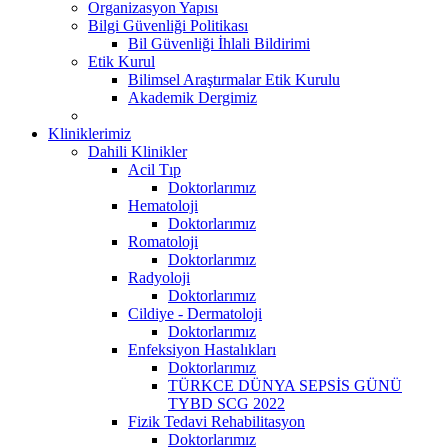
Organizasyon Yapısı
Bilgi Güvenliği Politikası
Bil Güvenliği İhlali Bildirimi
Etik Kurul
Bilimsel Araştırmalar Etik Kurulu
Akademik Dergimiz
Kliniklerimiz
Dahili Klinikler
Acil Tıp
Doktorlarımız
Hematoloji
Doktorlarımız
Romatoloji
Doktorlarımız
Radyoloji
Doktorlarımız
Cildiye - Dermatoloji
Doktorlarımız
Enfeksiyon Hastalıkları
Doktorlarımız
TÜRKCE DÜNYA SEPSİS GÜNÜ
TYBD SCG 2022
Fizik Tedavi Rehabilitasyon
Doktorlarımız