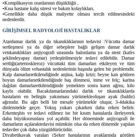
•
Komplikasyon oranlarının düşüklüğü ,
•
Kısa hastane kalış süresi ve bakım kolaylıkları,
•
Genellikle daha düşük maliyette olması tercih edilmesindeki
nedenlerdir.
GİRİŞİMSEL RADYOLOJİ HASTALIKLAR
Atardamar darlık ya da tıkanıklıklarının tedavisi :Vücutta damar
sertleşmesi ya da diğer sebeplere bağlı gelişen damar darlık
vetıkanıklıkları anjiyografi sırasında balonlama ya da stent (kafes
şeklindeyapay damar) yerleştirilmesiyle tedavi edilebilir. Damar
sertliği(arterioskleroz) vücuttaki tüm damarları etkileyen ve tüm
dünyada ölüm vehastalık nedenlerinin başında gelen bir problemdir.
Kalp damarlarıetkilendiğinde anjina, kalp krizi; beyne kan götüren
boyun damarlarıetkilendiğinde baş dönmesi, inme ve felç; karina
dağılan damarlaretkilendiğinde yemekten sonra karın ağrısı, kilo
kaybı olabilir. Bacakdamarlarındaki darlık ve tıkanıklıklarda
hastaların en belirgin yakınması yürümekleoluşan ayak (baldır)
ağrısıdır. Bu ağrı belli bir mesafe yürümekle oluşur, 3-4dakika
dinlenmekle geçer. Yokuş yukarı çıkarken daha erken belirir.
Erkenteşhis ve tedavi edilmez ise bir kısım hastalarda ilerleyerek
daha büyüksorunlara yol açabilir. Her döneminde anjiyografi ile
damarların açılaraktedavisi mümkün olsa da erken dönemde yapılan
tedaviler çok daha yüzgüldürücüdür.
Diyabetikayak yaraları (Şeker hastalarının ayaklarında görülen