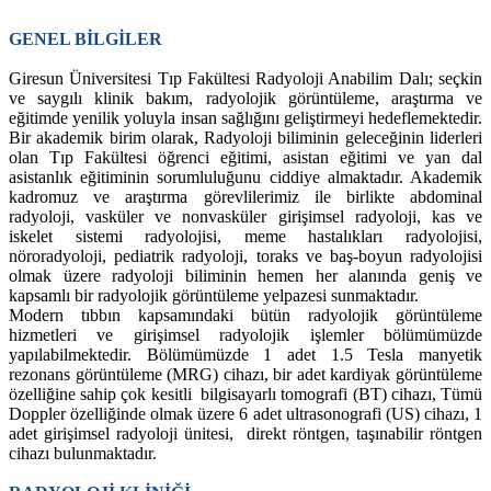
GENEL BİLGİLER
Giresun Üniversitesi Tıp Fakültesi Radyoloji Anabilim Dalı; seçkin
ve saygılı klinik bakım, radyolojik görüntüleme, araştırma ve
eğitimde yenilik yoluyla insan sağlığını geliştirmeyi hedeflemektedir.
Bir akademik birim olarak, Radyoloji biliminin geleceğinin liderleri
olan Tıp Fakültesi öğrenci eğitimi, asistan eğitimi ve yan dal
asistanlık eğitiminin sorumluluğunu ciddiye almaktadır. Akademik
kadromuz ve araştırma görevlilerimiz ile birlikte abdominal
radyoloji, vasküler ve nonvasküler girişimsel radyoloji, kas ve
iskelet sistemi radyolojisi, meme hastalıkları radyolojisi,
nöroradyoloji, pediatrik radyoloji, toraks ve baş-boyun radyolojisi
olmak üzere radyoloji biliminin hemen her alanında geniş ve
kapsamlı bir radyolojik görüntüleme yelpazesi sunmaktadır.
Modern tıbbın kapsamındaki bütün radyolojik görüntüleme
hizmetleri ve girişimsel radyolojik işlemler bölümümüzde
yapılabilmektedir. Bölümümüzde 1 adet 1.5 Tesla manyetik
rezonans görüntüleme (MRG) cihazı, bir adet kardiyak görüntüleme
özelliğine sahip çok kesitli bilgisayarlı tomografi (BT) cihazı, Tümü
Doppler özelliğinde olmak üzere 6 adet ultrasonografi (US) cihazı, 1
adet girişimsel radyoloji ünitesi, direkt röntgen, taşınabilir röntgen
cihazı bulunmaktadır.