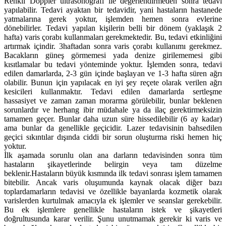
Renkli Doppler ultrasonografi ile değerlendirmeden sonra tedavi
yapılabilir. Tedavi ayaktan bir tedavidir, yani hastaların hastanede
yatmalarına gerek yoktur, işlemden hemen sonra evlerine
dönebilirler. Tedavi yapılan kişilerin belli bir dönem (yaklaşık 2
hafta) varis çorabı kullanmaları gerekmektedir. Bu, tedavi etkinliğini
artırmak içindir. 3haftadan sonra varis çorabı kullanımı gerekmez.
Bacakların güneş görmemesi yada denize girilememesi gibi
kısıtlamalar bu tedavi yönteminde yoktur. İşlemden sonra, tedavi
edilen damarlarda, 2-3 gün içinde başlayan ve 1-3 hafta süren ağrı
olabilir. Bunun için yapılacak en iyi şey reçete olarak verilen ağrı
kesicileri kullanmaktır. Tedavi edilen damarlarda sertleşme
hassasiyet ve zaman zaman morarma görülebilir, bunlar beklenen
sorunlardır ve herhang ibir müdahale ya da ilaç gerektirmeksizin
tamamen geçer. Bunlar daha uzun süre hissedilebilir (6 ay kadar)
ama bunlar da genellikle geçicidir. Lazer tedavisinin bahsedilen
geçici sıkıntılar dışında ciddi bir sorun oluşturma riski hemen hiç
yoktur.
İlk aşamada sorunlu olan ana darların tedavisinden sonra tüm
hastaların şikayetlerinde belirgin veya tam düzelme
beklenir.Hastaların büyük kısmında ilk tedavi sonrası işlem tamamen
bitebilir. Ancak varis oluşumunda kaynak olacak diğer bazı
toplardamarların tedavisi ve özellikle bayanlarda kozmetik olarak
varislerden kurtulmak amacıyla ek işlemler ve seanslar gerekebilir.
Bu ek işlemlere genellikle hastaların istek ve şikayetleri
doğrultusunda karar verilir. Şunu unutmamak gerekir ki varis ve