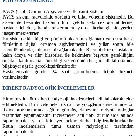
RADYOLOJİ KLİNİĞİ
PACS (Tıbbi Görüntü Arşivleme ve İletişim) Sistemi
PACS sistemi radyolojide görüntü ve bilgi yönetim sistemedir. Bu
sistem ile hekimler hastanın filmi çekilir çekilmez görüntülerine,
hastane içinden, kendi ofislerinden ya da herhangi bir yerden
ulaşabilmektedirler.
Bu sistem etkin bilgi ve görüntü aktarımı sağlamanı yanı sıra hasta
filmlerinin dijital ortamda arşivlenmesini ve yıllar sonra bile
istendiğinde ulaşılabilmesini sağlamaktadır. Bu yeni sistem hastaların
kalın dosya ve film klasörleri ile hekimlere başvuru gerekliliğini
ortadan kaldırmakta, tüm bilgi ve görüntü dolaşımı dijital ortamda
bilgisayar ağı ile gerçekleştirilmektedir.
Hastanemizde günde 24 saat görüntüleme tetkik hizmeti
verilmektedir.
DİREKT RADYOLOJİK İNCELEMELER
Birimimizde tüm direkt radyoloji incelemeleri dijital olarak elde
edilmektedir. Bu incelemeler uzman radyologların denetiminde ön
lisans programlarında eğitim görmüş, deneyimli radyoteknologlar
tarafından yapılmaktadır. İncelemeler acil tıbbi durumlarda anında
raporlanmakta ya da klinisyen hekim derhal bilgilendirilmektedir.
Rutin incelemelerin tümü uzman radyologlar tarafından
raporlanmaktadır.