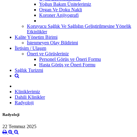
Yoğun Bakım Ünitelerimiz
Organ Ve Doku Nakli
Koroner Anjiyografi
Koruyucu Sağlık Ve Sağlığın Geliştirilmesine Yönelik
Etkinlikler
Kalite Yönetim Birimi
İstenmeyen Olay Bildirimi
İletişim / Ulaşım
Öneri ve Görüşleriniz
Personel Görüş ve Öneri Formu
Hasta Görüş ve Öneri Formu
Sağlık Turizmi
Kliniklerimiz
Dahili Klinikler
Radyoloji
Radyoloji
22 Temmuz 2025