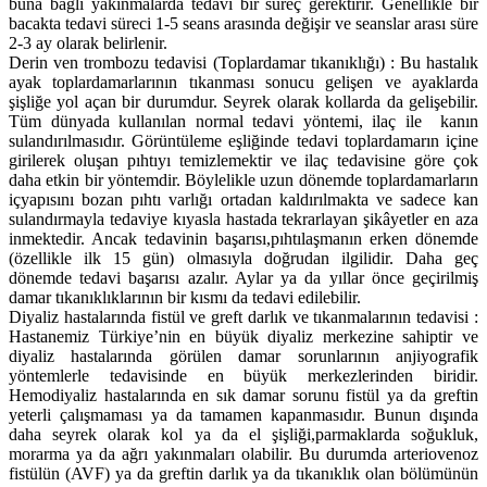
buna bağlı yakınmalarda tedavi bir süreç gerektirir. Genellikle bir
bacakta tedavi süreci 1-5 seans arasında değişir ve seanslar arası süre
2-3 ay olarak belirlenir.
Derin ven trombozu tedavisi (Toplardamar tıkanıklığı) : Bu hastalık
ayak toplardamarlarının tıkanması sonucu gelişen ve ayaklarda
şişliğe yol açan bir durumdur. Seyrek olarak kollarda da gelişebilir.
Tüm dünyada kullanılan normal tedavi yöntemi, ilaç ile kanın
sulandırılmasıdır. Görüntüleme eşliğinde tedavi toplardamarın içine
girilerek oluşan pıhtıyı temizlemektir ve ilaç tedavisine göre çok
daha etkin bir yöntemdir. Böylelikle uzun dönemde toplardamarların
içyapısını bozan pıhtı varlığı ortadan kaldırılmakta ve sadece kan
sulandırmayla tedaviye kıyasla hastada tekrarlayan şikâyetler en aza
inmektedir. Ancak tedavinin başarısı,pıhtılaşmanın erken dönemde
(özellikle ilk 15 gün) olmasıyla doğrudan ilgilidir. Daha geç
dönemde tedavi başarısı azalır. Aylar ya da yıllar önce geçirilmiş
damar tıkanıklıklarının bir kısmı da tedavi edilebilir.
Diyaliz hastalarında fistül ve greft darlık ve tıkanmalarının tedavisi :
Hastanemiz Türkiye’nin en büyük diyaliz merkezine sahiptir ve
diyaliz hastalarında görülen damar sorunlarının anjiyografik
yöntemlerle tedavisinde en büyük merkezlerinden biridir.
Hemodiyaliz hastalarında en sık damar sorunu fistül ya da greftin
yeterli çalışmaması ya da tamamen kapanmasıdır. Bunun dışında
daha seyrek olarak kol ya da el şişliği,parmaklarda soğukluk,
morarma ya da ağrı yakınmaları olabilir. Bu durumda arteriovenoz
fistülün (AVF) ya da greftin darlık ya da tıkanıklık olan bölümünün