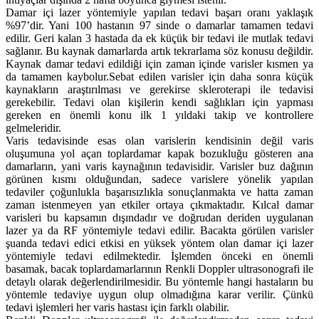
Damar içi lazer yöntemiyle yapılan tedavi başarı oranı yaklaşık
%97’dir. Yani 100 hastanın 97 sinde o damarlar tamamen tedavi
edilir. Geri kalan 3 hastada da ek küçük bir tedavi ile mutlak tedavi
sağlanır. Bu kaynak damarlarda artık tekrarlama söz konusu değildir.
Kaynak damar tedavi edildiği için zaman içinde varisler kısmen ya
da tamamen kaybolur.Sebat edilen varisler için daha sonra küçük
kaynakların araştırılması ve gerekirse skleroterapi ile tedavisi
gerekebilir. Tedavi olan kişilerin kendi sağlıkları için yapması
gereken en önemli konu ilk 1 yıldaki takip ve kontrollere
gelmeleridir.
Varis tedavisinde esas olan varislerin kendisinin değil varis
oluşumuna yol açan toplardamar kapak bozukluğu gösteren ana
damarların, yani varis kaynağının tedavisidir. Varisler buz dağının
görünen kısmı olduğundan, sadece varislere yönelik yapılan
tedaviler çoğunlukla başarısızlıkla sonuçlanmakta ve hatta zaman
zaman istenmeyen yan etkiler ortaya çıkmaktadır. Kılcal damar
varisleri bu kapsamın dışındadır ve doğrudan deriden uygulanan
lazer ya da RF yöntemiyle tedavi edilir. Bacakta görülen varisler
şuanda tedavi edici etkisi en yüksek yöntem olan damar içi lazer
yöntemiyle tedavi edilmektedir. İşlemden önceki en önemli
basamak, bacak toplardamarlarının Renkli Doppler ultrasonografi ile
detaylı olarak değerlendirilmesidir. Bu yöntemle hangi hastaların bu
yöntemle tedaviye uygun olup olmadığına karar verilir. Çünkü
tedavi işlemleri her varis hastası için farklı olabilir.