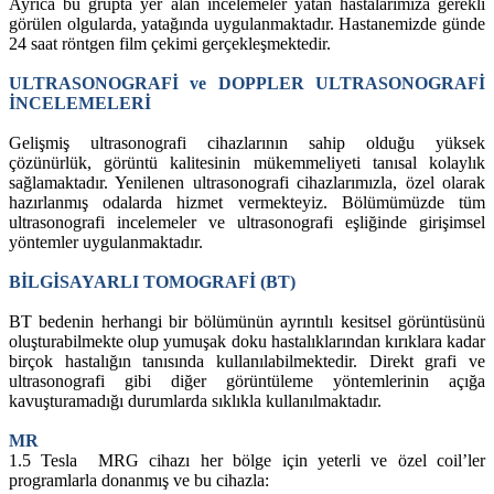
Ayrıca bu grupta yer alan incelemeler yatan hastalarımıza gerekli
görülen olgularda, yatağında uygulanmaktadır. Hastanemizde günde
24 saat röntgen film çekimi gerçekleşmektedir.
ULTRASONOGRAFİ ve DOPPLER ULTRASONOGRAFİ
İNCELEMELERİ
Gelişmiş ultrasonografi cihazlarının sahip olduğu yüksek
çözünürlük, görüntü kalitesinin mükemmeliyeti tanısal kolaylık
sağlamaktadır. Yenilenen ultrasonografi cihazlarımızla, özel olarak
hazırlanmış odalarda hizmet vermekteyiz. Bölümümüzde tüm
ultrasonografi incelemeler ve ultrasonografi eşliğinde girişimsel
yöntemler uygulanmaktadır.
BİLGİSAYARLI TOMOGRAFİ (BT)
BT bedenin herhangi bir bölümünün ayrıntılı kesitsel görüntüsünü
oluşturabilmekte olup yumuşak doku hastalıklarından kırıklara kadar
birçok hastalığın tanısında kullanılabilmektedir. Direkt grafi ve
ultrasonografi gibi diğer görüntüleme yöntemlerinin açığa
kavuşturamadığı durumlarda sıklıkla kullanılmaktadır.
MR
1.5 Tesla MRG cihazı her bölge için yeterli ve özel coil’ler
programlarla donanmış ve bu cihazla: