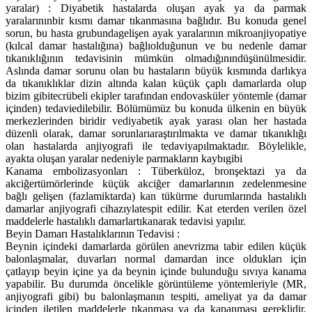
yaralar) : Diyabetik hastalarda oluşan ayak ya da parmak
yaralarınınbir kısmı damar tıkanmasına bağlıdır. Bu konuda genel
sorun, bu hasta grubundagelişen ayak yaralarının mikroanjiyopatiye
(kılcal damar hastalığına) bağlıolduğunun ve bu nedenle damar
tıkanıklığının tedavisinin mümkün olmadığınındüşünülmesidir.
Aslında damar sorunu olan bu hastaların büyük kısmında darlıkya
da tıkanıklıklar dizin altında kalan küçük çaplı damarlarda olup
bizim gibitecrübeli ekipler tarafından endovasküler yöntemle (damar
içinden) tedaviedilebilir. Bölümümüz bu konuda ülkenin en büyük
merkezlerinden biridir vediyabetik ayak yarası olan her hastada
düzenli olarak, damar sorunlarıaraştırılmakta ve damar tıkanıklığı
olan hastalarda anjiyografi ile tedaviyapılmaktadır. Böylelikle,
ayakta oluşan yaralar nedeniyle parmakların kaybıgibi
Kanama embolizasyonları : Tüberküloz, bronşektazi ya da
akciğertümörlerinde küçük akciğer damarlarının zedelenmesine
bağlı gelişen (fazlamiktarda) kan tükürme durumlarında hastalıklı
damarlar anjiyografi cihazıylatespit edilir. Kat eterden verilen özel
maddelerle hastalıklı damarlartıkanarak tedavisi yapılır.
Beyin Damarı Hastalıklarının Tedavisi :
Beynin içindeki damarlarda görülen anevrizma tabir edilen küçük
balonlaşmalar, duvarları normal damardan ince oldukları için
çatlayıp beyin içine ya da beynin içinde bulunduğu sıvıya kanama
yapabilir. Bu durumda öncelikle görüntüleme yöntemleriyle (MR,
anjiyografi gibi) bu balonlaşmanın tespiti, ameliyat ya da damar
içinden iletilen maddelerle tıkanması ya da kapanması gereklidir.