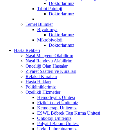
Doktorlarımız
Tıbbi Patoloji
Doktorlarımız
Temel Bilimler
Biyokimya
Doktorlarımız
Mikrobiyoloji
Doktorlarımız
Hasta Rehberi
Nasıl Muayene Olabilirim
Nasıl Randevu Alabilirim
Önceliği Olan Hastalar
Ziyaret Saatleri ve Kuralları
Refakat Kuralları
Hasta Hakları
Polikliniklerimiz
Özellikli Hizmetler
Hemodiyaliz Ünitesi
Fizik Tedavi Ünitemiz
Kemoterapi Ünitemiz
ESWL Böbrek Taşı Kırma Ünitesi
Onkoloji Ünitemiz
Palyatif Bakım Ünitesi
Uyku Laboratuarımız