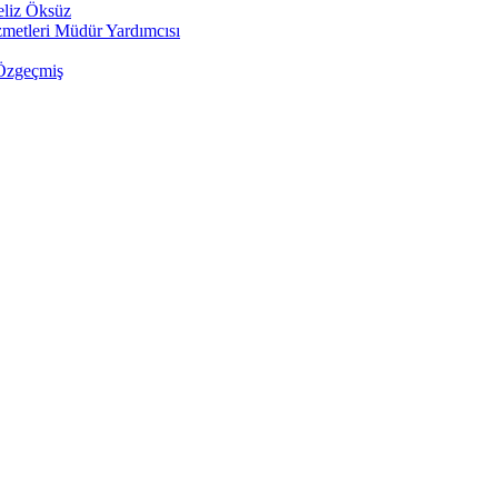
eliz Öksüz
metleri Müdür Yardımcısı
Özgeçmiş