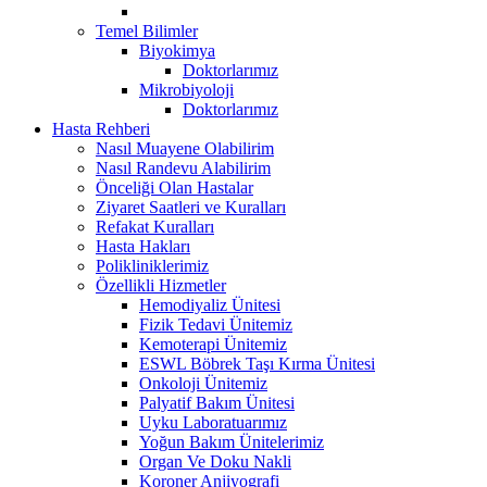
Temel Bilimler
Biyokimya
Doktorlarımız
Mikrobiyoloji
Doktorlarımız
Hasta Rehberi
Nasıl Muayene Olabilirim
Nasıl Randevu Alabilirim
Önceliği Olan Hastalar
Ziyaret Saatleri ve Kuralları
Refakat Kuralları
Hasta Hakları
Polikliniklerimiz
Özellikli Hizmetler
Hemodiyaliz Ünitesi
Fizik Tedavi Ünitemiz
Kemoterapi Ünitemiz
ESWL Böbrek Taşı Kırma Ünitesi
Onkoloji Ünitemiz
Palyatif Bakım Ünitesi
Uyku Laboratuarımız
Yoğun Bakım Ünitelerimiz
Organ Ve Doku Nakli
Koroner Anjiyografi