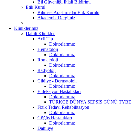
Bil Güvenliği İhlali Bildirimi
Etik Kurul
Bilimsel Araştırmalar Etik Kurulu
Akademik Dergimiz
Kliniklerimiz
Dahili Klinikler
Acil Tıp
Doktorlarımız
Hematoloji
Doktorlarımız
Romatoloji
Doktorlarımız
Radyoloji
Doktorlarımız
Cildiye - Dermatoloji
Doktorlarımız
Enfeksiyon Hastalıkları
Doktorlarımız
TÜRKCE DÜNYA SEPSİS GÜNÜ TYBD
Fizik Tedavi Rehabilitasyon
Doktorlarımız
Göğüs Hastalıkları
Doktorlarımız
Dahiliye