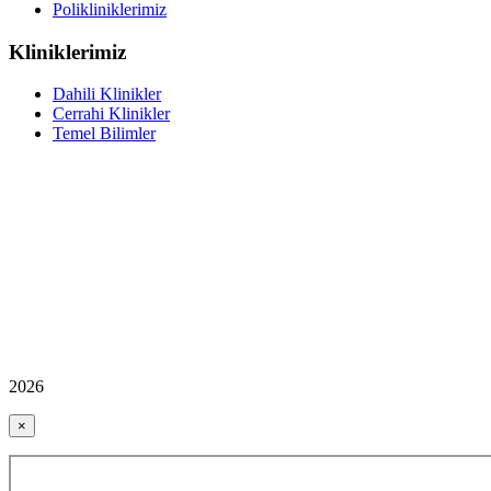
Polikliniklerimiz
Kliniklerimiz
Dahili Klinikler
Cerrahi Klinikler
Temel Bilimler
2026
×