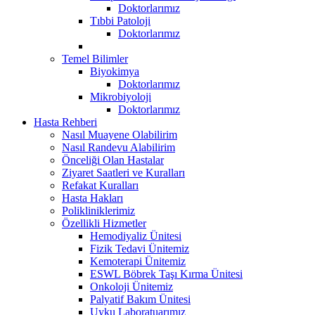
Doktorlarımız
Tıbbi Patoloji
Doktorlarımız
Temel Bilimler
Biyokimya
Doktorlarımız
Mikrobiyoloji
Doktorlarımız
Hasta Rehberi
Nasıl Muayene Olabilirim
Nasıl Randevu Alabilirim
Önceliği Olan Hastalar
Ziyaret Saatleri ve Kuralları
Refakat Kuralları
Hasta Hakları
Polikliniklerimiz
Özellikli Hizmetler
Hemodiyaliz Ünitesi
Fizik Tedavi Ünitemiz
Kemoterapi Ünitemiz
ESWL Böbrek Taşı Kırma Ünitesi
Onkoloji Ünitemiz
Palyatif Bakım Ünitesi
Uyku Laboratuarımız