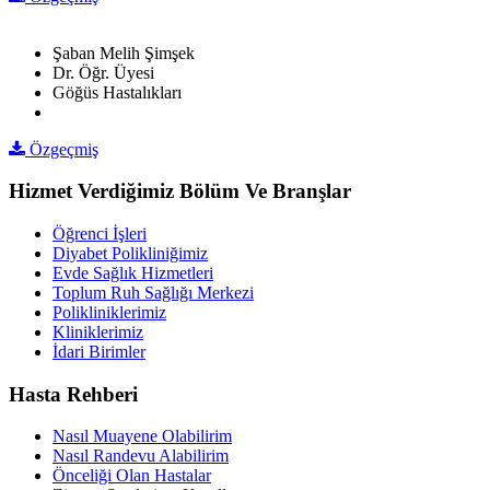
Şaban Melih Şimşek
Dr. Öğr. Üyesi
Göğüs Hastalıkları
Özgeçmiş
Hizmet Verdiğimiz Bölüm Ve Branşlar
Öğrenci İşleri
Diyabet Polikliniğimiz
Evde Sağlık Hizmetleri
Toplum Ruh Sağlığı Merkezi
Polikliniklerimiz
Kliniklerimiz
İdari Birimler
Hasta Rehberi
Nasıl Muayene Olabilirim
Nasıl Randevu Alabilirim
Önceliği Olan Hastalar