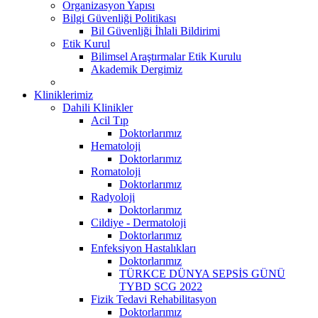
Organizasyon Yapısı
Bilgi Güvenliği Politikası
Bil Güvenliği İhlali Bildirimi
Etik Kurul
Bilimsel Araştırmalar Etik Kurulu
Akademik Dergimiz
Kliniklerimiz
Dahili Klinikler
Acil Tıp
Doktorlarımız
Hematoloji
Doktorlarımız
Romatoloji
Doktorlarımız
Radyoloji
Doktorlarımız
Cildiye - Dermatoloji
Doktorlarımız
Enfeksiyon Hastalıkları
Doktorlarımız
TÜRKCE DÜNYA SEPSİS GÜNÜ
TYBD SCG 2022
Fizik Tedavi Rehabilitasyon
Doktorlarımız