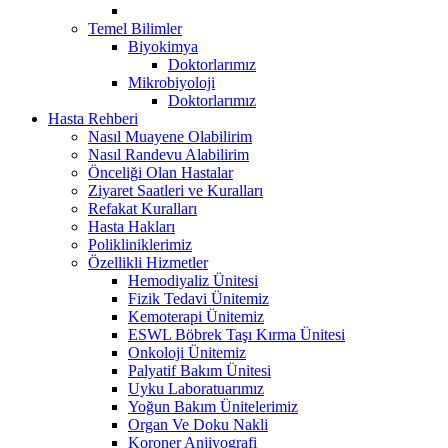
Temel Bilimler
Biyokimya
Doktorlarımız
Mikrobiyoloji
Doktorlarımız
Hasta Rehberi
Nasıl Muayene Olabilirim
Nasıl Randevu Alabilirim
Önceliği Olan Hastalar
Ziyaret Saatleri ve Kuralları
Refakat Kuralları
Hasta Hakları
Polikliniklerimiz
Özellikli Hizmetler
Hemodiyaliz Ünitesi
Fizik Tedavi Ünitemiz
Kemoterapi Ünitemiz
ESWL Böbrek Taşı Kırma Ünitesi
Onkoloji Ünitemiz
Palyatif Bakım Ünitesi
Uyku Laboratuarımız
Yoğun Bakım Ünitelerimiz
Organ Ve Doku Nakli
Koroner Anjiyografi