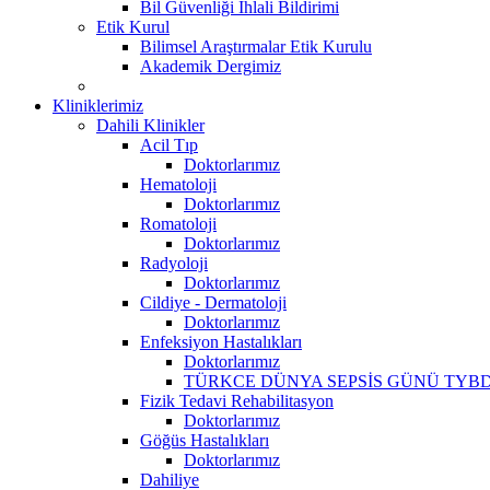
Bil Güvenliği İhlali Bildirimi
Etik Kurul
Bilimsel Araştırmalar Etik Kurulu
Akademik Dergimiz
Kliniklerimiz
Dahili Klinikler
Acil Tıp
Doktorlarımız
Hematoloji
Doktorlarımız
Romatoloji
Doktorlarımız
Radyoloji
Doktorlarımız
Cildiye - Dermatoloji
Doktorlarımız
Enfeksiyon Hastalıkları
Doktorlarımız
TÜRKCE DÜNYA SEPSİS GÜNÜ TYBD
Fizik Tedavi Rehabilitasyon
Doktorlarımız
Göğüs Hastalıkları
Doktorlarımız
Dahiliye