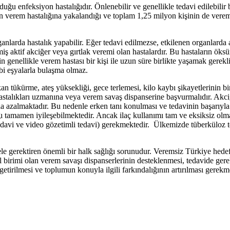
uğu enfeksiyon hastalığıdır. Önlenebilir ve genellikle tedavi edilebil
n verem hastalığına yakalandığı ve toplam 1,25 milyon kişinin de verem
rda hastalık yapabilir. Eğer tedavi edilmezse, etkilenen organlarda ağ
aktif akciğer veya gırtlak veremi olan hastalardır. Bu hastaların öksür
in genellikle verem hastası bir kişi ile uzun süre birlikte yaşamak gerek
ibi eşyalarla bulaşma olmaz.
 tükürme, ateş yüksekliği, gece terlemesi, kilo kaybı şikayetlerinin bir
astalıkları uzmanına veya verem savaş dispanserine başvurmalıdır. Akciğe
hızla azalmaktadır. Bu nedenle erken tanı konulması ve tedavinin başarıy
alığı tamamen iyileşebilmektedir. Ancak ilaç kullanımı tam ve eksiksiz ol
edavi ve video gözetimli tedavi) gerekmektedir. Ülkemizde tüberküloz te
ele gerektiren önemli bir halk sağlığı sorunudur. Veremsiz Türkiye hed
rimi olan verem savaşı dispanserlerinin desteklenmesi, tedavide gerekli
 getirilmesi ve toplumun konuyla ilgili farkındalığının artırılması gerekm