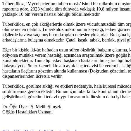
Tüberküloz, ‘Mycobacterium tuberculosis’ isimli bir mikrobun oluşturd
raporuna göre, 2023 yılında tüm dünyada yaklaşık 10,8 milyon insanı
yaklaşık 10 bin verem hastası olduğu bildirilmektedir.
Tüberküloz, en çok akciğerlerde olmak üzere vücudumuzdaki tüm organla
ölüme neden olabilir. Tüberküloz mikrobunun kaynağı, tedavi görmemiş 
kişilerde havaya saçılmış bu mikropları nefesleriyle alırlar. Bulaşma iç
arkadaşlarına bulaşma olmaktadır. Çatal, kaşık, tabak, bardak, giysi g
Eğer bir kişide iki-üç haftadan uzun süren öksürük, balgam çıkarma, kan
ediyorsa mutlaka verem hastalığı açısından araştırılmak üzere göğüs h
konabilmektedir. Tanı alıp tedavi başlanan hastaların bulaştırıcılığı 
bulaşmayı da önler. Genellikle altı aylık ilaç tedavisi ile verem hast
hastaların ilaçlarını gözetim altında kullanması (Doğrudan gözetimli t
dispanserlerinden ücretsiz verilir.
Tüberküloz, görülme sıklığı ve etkileri nedeniyle, hala küresel mücad
sürdürmemiz gerekmektedir. Bunun için tüberküloz kontrolünün temel bi
geliştirilmesi, gözetimli tedavi uygulamasının kalitesinin daha iyi hale
Dr. Öğr. Üyesi Ş. Melih Şimşek
Göğüs Hastalıkları Uzmanı