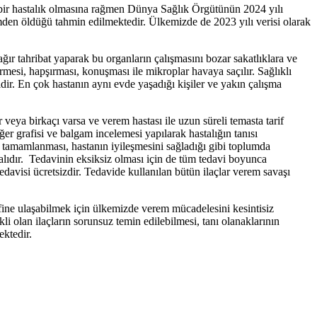
ir bir hastalık olmasına rağmen Dünya Sağlık Örgütünün 2024 yılı
den öldüğü tahmin edilmektedir. Ülkemizde de 2023 yılı verisi olarak
ır tahribat yaparak bu organların çalışmasını bozar sakatlıklara ve
mesi, hapşırması, konuşması ile mikroplar havaya saçılır. Sağlıklı
lidir. En çok hastanın aynı evde yaşadığı kişiler ve yakın çalışma
 veya birkaçı varsa ve verem hastası ile uzun süreli temasta tarif
r grafisi ve balgam incelemesi yapılarak hastalığın tanısı
la tamamlanması, hastanın iyileşmesini sağladığı gibi toplumda
malıdır. Tedavinin eksiksiz olması için de tüm tedavi boyunca
davisi ücretsizdir. Tedavide kullanılan bütün ilaçlar verem savaşı
efine ulaşabilmek için ülkemizde verem mücadelesini kesintisiz
 olan ilaçların sorunsuz temin edilebilmesi, tanı olanaklarının
ektedir.