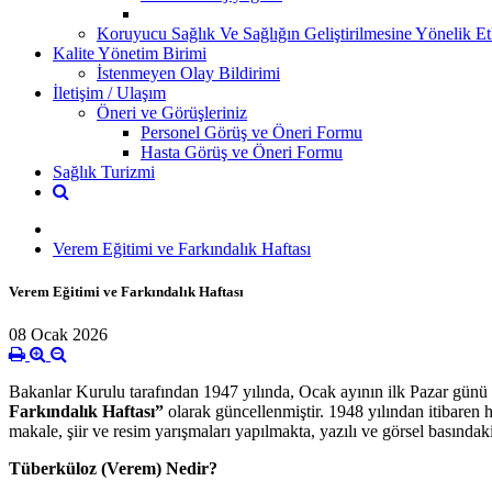
Koruyucu Sağlık Ve Sağlığın Geliştirilmesine Yönelik Etk
Kalite Yönetim Birimi
İstenmeyen Olay Bildirimi
İletişim / Ulaşım
Öneri ve Görüşleriniz
Personel Görüş ve Öneri Formu
Hasta Görüş ve Öneri Formu
Sağlık Turizmi
Verem Eğitimi ve Farkındalık Haftası
Verem Eğitimi ve Farkındalık Haftası
08 Ocak 2026
Bakanlar Kurulu tarafından 1947 yılında, Ocak ayının ilk Pazar günü 
Farkındalık Haftası”
olarak güncellenmiştir. 1948 yılından itibaren h
makale, şiir ve resim yarışmaları yapılmakta, yazılı ve görsel basındak
Tüberküloz (Verem) Nedir?