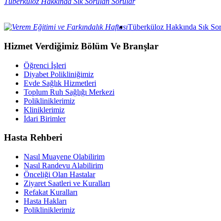
Tüberküloz Hakkında Sık Sorulan Sorular
Tüberküloz Hakkında Sık Sor
Hizmet Verdiğimiz Bölüm Ve Branşlar
Öğrenci İşleri
Diyabet Polikliniğimiz
Evde Sağlık Hizmetleri
Toplum Ruh Sağlığı Merkezi
Polikliniklerimiz
Kliniklerimiz
İdari Birimler
Hasta Rehberi
Nasıl Muayene Olabilirim
Nasıl Randevu Alabilirim
Önceliği Olan Hastalar
Ziyaret Saatleri ve Kuralları
Refakat Kuralları
Hasta Hakları
Polikliniklerimiz