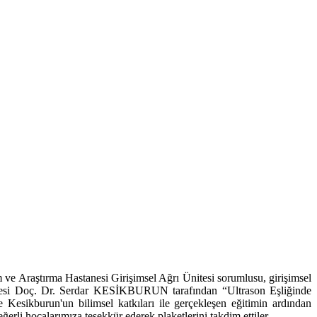
ve Araştırma Hastanesi Girişimsel Ağrı Ünitesi sorumlusu, girişimsel
Üyesi Doç. Dr. Serdar KESİKBURUN tarafından “Ultrason Eşliğinde
 Kesikburun'un bilimsel katkıları ile gerçekleşen eğitimin ardından
rli hocalarımıza teşekkür ederek plaketlerini takdim ettiler.