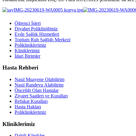
Öğrenci İşleri
Diyabet Polikliniğimiz
Evde Sağlık Hizmetleri
Toplum Ruh Sağlığı Merkezi
Polikliniklerimiz
Kliniklerimiz
İdari Birimler
Hasta Rehberi
Nasıl Muayene Olabilirim
Nasıl Randevu Alabilirim
Önceliği Olan Hastalar
Ziyaret Saatleri ve Kuralları
Refakat Kuralları
Hasta Hakları
Polikliniklerimiz
Kliniklerimiz
Dahili Klinikler