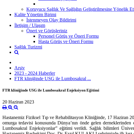
Koruyucu Sağlık Ve Sağlığın Geliştirilmesine Yönelik Etk
Kalite Yönetim Birimi
İstenmeyen Olay Bildirimi
İletişim / Ulaşım
Öneri ve Görüşleriniz
Personel Görüş ve Öneri Formu
Hasta Görüş ve Öneri Formu
Sağlık Turizmi
Arşiv
2023 - 2024 Haberler
FTR kliniğinde USG ile Lumbosakral ...
FTR kliniğinde USG ile Lumbosakral Enjeksiyon Eğitimi
20 Haziran 2023
Hastanemiz Fiziksel Tıp ve Rehabilitasyon Kliniğinde, 17 Haziran 20
omurga tedavisi konusunda Dünya’nın önde gelen derneklerinden 
Lumbosakral Enjeksiyonlar” eğitimi verildi. Sağlık bilimleri Ünive
Hastanemiz Başhekimi Doç. Dr. Fazıl KULAKLI şehrimizde ilk kez gerçek