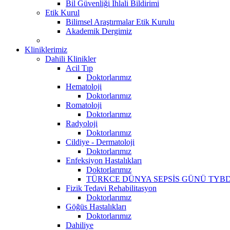
Bil Güvenliği İhlali Bildirimi
Etik Kurul
Bilimsel Araştırmalar Etik Kurulu
Akademik Dergimiz
Kliniklerimiz
Dahili Klinikler
Acil Tıp
Doktorlarımız
Hematoloji
Doktorlarımız
Romatoloji
Doktorlarımız
Radyoloji
Doktorlarımız
Cildiye - Dermatoloji
Doktorlarımız
Enfeksiyon Hastalıkları
Doktorlarımız
TÜRKCE DÜNYA SEPSİS GÜNÜ TYBD
Fizik Tedavi Rehabilitasyon
Doktorlarımız
Göğüs Hastalıkları
Doktorlarımız
Dahiliye