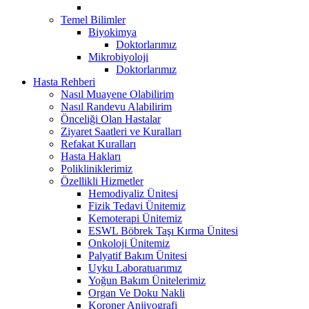
Temel Bilimler
Biyokimya
Doktorlarımız
Mikrobiyoloji
Doktorlarımız
Hasta Rehberi
Nasıl Muayene Olabilirim
Nasıl Randevu Alabilirim
Önceliği Olan Hastalar
Ziyaret Saatleri ve Kuralları
Refakat Kuralları
Hasta Hakları
Polikliniklerimiz
Özellikli Hizmetler
Hemodiyaliz Ünitesi
Fizik Tedavi Ünitemiz
Kemoterapi Ünitemiz
ESWL Böbrek Taşı Kırma Ünitesi
Onkoloji Ünitemiz
Palyatif Bakım Ünitesi
Uyku Laboratuarımız
Yoğun Bakım Ünitelerimiz
Organ Ve Doku Nakli
Koroner Anjiyografi