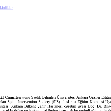
inlikler
23 Cumartesi günü Sağlık Bilimleri Üniversitesi Ankara Gaziler Eğitim 
olan Spine Intervention Society (SIS) uluslarası Eğitim Komitesi 
rsitesi Ankara Bilkent Şehir Hastanesi öğretim üyesi Doç. Dr. Bilge
leştirilen ve hastanemizi ileriye taşıyacak bu verimli eğitim için değe