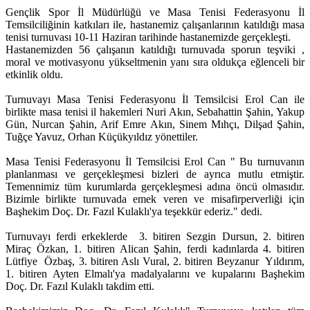
Gençlik Spor İl Müdürlüğü ve Masa Tenisi Federasyonu İl
Temsilciliğinin katkıları ile, hastanemiz çalışanlarının katıldığı masa
tenisi turnuvası 10-11 Haziran tarihinde hastanemizde gerçekleşti.
Hastanemizden 56 çalışanın katıldığı turnuvada sporun teşviki ,
moral ve motivasyonu yükseltmenin yanı sıra oldukça eğlenceli bir
etkinlik oldu.
Turnuvayı Masa Tenisi Federasyonu İl Temsilcisi Erol Can ile
birlikte masa tenisi il hakemleri Nuri Akın, Sebahattin Şahin, Yakup
Gün, Nurcan Şahin, Arif Emre Akın, Sinem Mıhçı, Dilşad Şahin,
Tuğçe Yavuz, Orhan Küçükyıldız yönettiler.
Masa Tenisi Federasyonu İl Temsilcisi Erol Can " Bu turnuvanın
planlanması ve gerçekleşmesi bizleri de ayrıca mutlu etmiştir.
Temennimiz tüm kurumlarda gerçekleşmesi adına öncü olmasıdır.
Bizimle birlikte turnuvada emek veren ve misafirperverliği için
Başhekim Doç. Dr. Fazıl Kulaklı'ya teşekkür ederiz." dedi.
Turnuvayı ferdi erkeklerde 3. bitiren Sezgin Dursun, 2. bitiren
Miraç Özkan, 1. bitiren Alican Şahin, ferdi kadınlarda 4. bitiren
Lütfiye Özbaş, 3. bitiren Aslı Vural, 2. bitiren Beyzanur Yıldırım,
1. bitiren Ayten Elmalı'ya madalyalarını ve kupalarını Başhekim
Doç. Dr. Fazıl Kulaklı takdim etti.