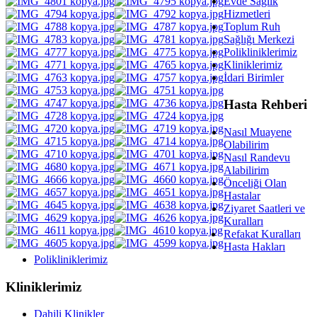
Evde Sağlık
Hizmetleri
Toplum Ruh
Sağlığı Merkezi
Polikliniklerimiz
Kliniklerimiz
İdari Birimler
Hasta Rehberi
Nasıl Muayene
Olabilirim
Nasıl Randevu
Alabilirim
Önceliği Olan
Hastalar
Ziyaret Saatleri ve
Kuralları
Refakat Kuralları
Hasta Hakları
Polikliniklerimiz
Kliniklerimiz
Dahili Klinikler