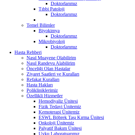
Doktorlarımız
Tıbbi Patoloji
Doktorlarımız
Temel Bilimler
Biyokimya
Doktorlarımız
Mikrobiyoloji
Doktorlarımız
Hasta Rehberi
Nasıl Muayene Olabilirim
Nasıl Randevu Alabilirim
Önceliği Olan Hastalar
Ziyaret Saatleri ve Kuralları
Refakat Kuralları
Hasta Hakları
Polikliniklerimiz
Özellikli Hizmetler
Hemodiyaliz Ünitesi
Fizik Tedavi Ünitemiz
Kemoterapi Ünitemiz
ESWL Böbrek Taşı Kırma Ünitesi
Onkoloji Ünitemiz
Palyatif Bakım Ünitesi
Uyku Laboratuarımız