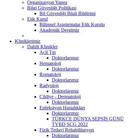
Organizasyon Yapısı
Bilgi Güvenliği Politikası
Bil Güvenliği İhlali Bildirimi
Etik Kurul
Bilimsel Araştırmalar Etik Kurulu
Akademik Dergimiz
Kliniklerimiz
Dahili Klinikler
Acil Tıp
Doktorlarımız
Hematoloji
Doktorlarımız
Romatoloji
Doktorlarımız
Radyoloji
Doktorlarımız
Cildiye - Dermatoloji
Doktorlarımız
Enfeksiyon Hastalıkları
Doktorlarımız
TÜRKCE DÜNYA SEPSİS GÜNÜ
TYBD SCG 2022
Fizik Tedavi Rehabilitasyon
Doktorlarımız