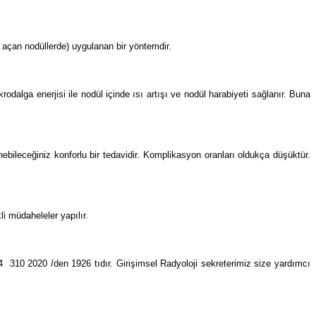
 açan nodüllerde) uygulanan bir yöntemdir.
rodalga enerjisi ile nodül içinde ısı artışı ve nodül harabiyeti sağlanır. Buna
bileceğiniz konforlu bir tedavidir. Komplikasyon oranları oldukça düşüktür.
i müdaheleler yapılır.
54 310 2020 /den 1926 tıdır. Girişimsel Radyoloji sekreterimiz size yardımcı