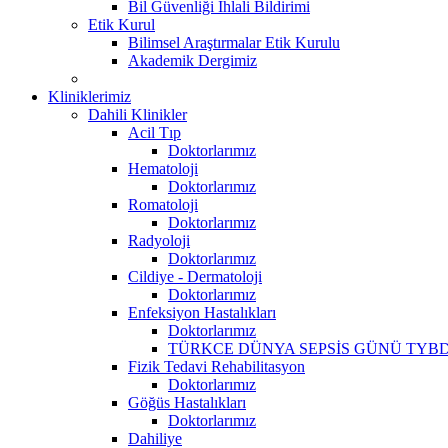
Bil Güvenliği İhlali Bildirimi
Etik Kurul
Bilimsel Araştırmalar Etik Kurulu
Akademik Dergimiz
Kliniklerimiz
Dahili Klinikler
Acil Tıp
Doktorlarımız
Hematoloji
Doktorlarımız
Romatoloji
Doktorlarımız
Radyoloji
Doktorlarımız
Cildiye - Dermatoloji
Doktorlarımız
Enfeksiyon Hastalıkları
Doktorlarımız
TÜRKCE DÜNYA SEPSİS GÜNÜ TYBD
Fizik Tedavi Rehabilitasyon
Doktorlarımız
Göğüs Hastalıkları
Doktorlarımız
Dahiliye