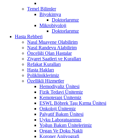
Temel Bilimler
Biyokimya
Doktorlarımız
Mikrobiyoloji
Doktorlarımız
Hasta Rehberi
Nasıl Muayene Olabilirim
Nasıl Randevu Alabilirim
Önceliği Olan Hastalar
Ziyaret Saatleri ve Kuralları
Refakat Kuralları
Hasta Hakları
Polikliniklerimiz
Özellikli Hizmetler
Hemodiyaliz Ünitesi
Fizik Tedavi Ünitemiz
Kemoterapi Ünitemiz
ESWL Böbrek Taşı Kırma Ünitesi
Onkoloji Ünitemiz
Palyatif Bakım Ünitesi
Uyku Laboratuarımız
Yoğun Bakım Ünitelerimiz
Organ Ve Doku Nakli
Koroner Anjiyografi