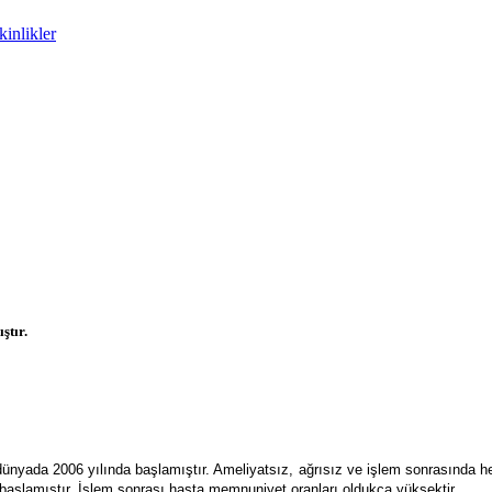
inlikler
ştır.
 dünyada 2006 yılında başlamıştır. Ameliyatsız, ağrısız ve işlem sonrasında h
a başlamıştır. İşlem sonrası hasta memnuniyet oranları oldukça yüksektir.