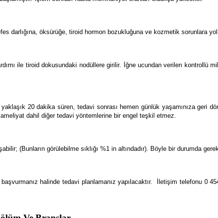
fes darlığına, öksürüğe, tiroid hormon bozukluğuna ve kozmetik sorunlara yol
ımı ile tiroid dokusundaki nodüllere girilir. İğne ucundan verilen kontrollü mik
ma yaklaşık 20 dakika süren, tedavi sonrası hemen günlük yaşamınıza geri döne
ameliyat dahil diğer tedavi yöntemlerine bir engel teşkil etmez.
ilir; (Bunların görülebilme sıklığı %1 in altındadır). Böyle bir durumda gerekl
ine başvurmanız halinde tedavi planlamanız yapılacaktır. İletişim telefonu 0 4
Bölüm Ve Branşlar