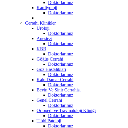
Doktorlarımız
Kardiyoloji
Doktorlarımız
Cerrahi Klinikler
Üroloji
Doktorlarımız
Anestezi
Doktorlarımız
KBB
Doktorlarımız
Göğüs Cerrahi
Doktorlarımız
Göz Hastalıkları
Doktorlarımız
Kalp Damar Cerrahi
Doktorlarımız
Beyin Ve Sinir Cerrahisi
Doktorlarımız
Genel Cerrahi
Doktorlarımız
Ortopedi ve Travmatoloji Kliniği
Doktorlarımız
Tıbbi Patoloji
Doktorlarımız