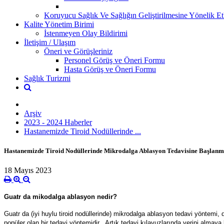
Koruyucu Sağlık Ve Sağlığın Geliştirilmesine Yönelik Etk
Kalite Yönetim Birimi
İstenmeyen Olay Bildirimi
İletişim / Ulaşım
Öneri ve Görüşleriniz
Personel Görüş ve Öneri Formu
Hasta Görüş ve Öneri Formu
Sağlık Turizmi
Arşiv
2023 - 2024 Haberler
Hastanemizde Tiroid Nodüllerinde ...
Hastanemizde Tiroid Nodüllerinde Mikrodalga Ablasyon Tedavisine Başlanmı
18 Mayıs 2023
Guatr da mikodalga ablasyon nedir?
Guatr da (iyi huylu tiroid nodüllerinde) mikrodalga ablasyon tedavi yöntemi,
popüler olan bir tedavi yöntemidir. Artık tedavi kılavuzlarında yerini almay