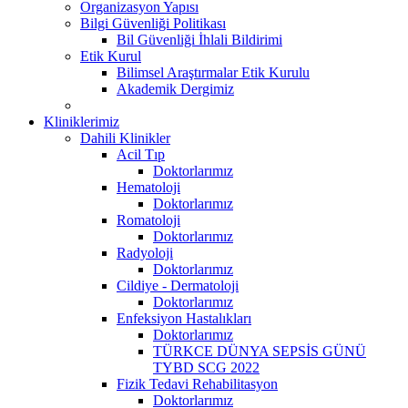
Organizasyon Yapısı
Bilgi Güvenliği Politikası
Bil Güvenliği İhlali Bildirimi
Etik Kurul
Bilimsel Araştırmalar Etik Kurulu
Akademik Dergimiz
Kliniklerimiz
Dahili Klinikler
Acil Tıp
Doktorlarımız
Hematoloji
Doktorlarımız
Romatoloji
Doktorlarımız
Radyoloji
Doktorlarımız
Cildiye - Dermatoloji
Doktorlarımız
Enfeksiyon Hastalıkları
Doktorlarımız
TÜRKCE DÜNYA SEPSİS GÜNÜ
TYBD SCG 2022
Fizik Tedavi Rehabilitasyon
Doktorlarımız