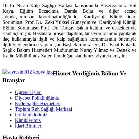
10-16 Nisan Kalp Sağlığı Haftası kapsamında Başeczacımız Elif
Kaya, Eğitim Eczacımız Damla Bolat ve diğer eczacı
arkadaşlarımızın koordinatörlüğünde, Kardiyoloji Kliniği idari
Sorumlusu Prof. Dr. Zeki Yüksel Günaydın ve Kardiyoloji Kliniği
Eğitim Sorumlusu Prof. Dr. Turgay Işık'ın katılım ve destekleriyle
stant açılmıştır. Hastalara broşür dağıtımı, tansiyon ölçümü yapılarak
ilaç kullanımıyla ilgili ve kalp sağlığının korunmasının önemiyle
ilgili bilgilendirme yapılmıştır. Başhekimimiz Doç.Dr. Fazıl Kulaklı,
Sağlık Bakım Hizmetleri Müdürümüz Nuray Yılmaz ve Destek ve
Kalite Müdürümüz Zafer Tamdoğan standımızı ziyaret etmiştir.
Hizmet Verdiğimiz Bölüm Ve
Branşlar
Öğrenci İşleri
Diyabet Polikliniğimiz
Evde Sağlık Hizmetleri
Toplum Ruh Sağlığı Merkezi
Polikliniklerimiz
Kliniklerimiz
İdari Birimler
Hasta Rehberi