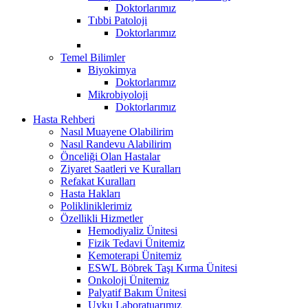
Doktorlarımız
Tıbbi Patoloji
Doktorlarımız
Temel Bilimler
Biyokimya
Doktorlarımız
Mikrobiyoloji
Doktorlarımız
Hasta Rehberi
Nasıl Muayene Olabilirim
Nasıl Randevu Alabilirim
Önceliği Olan Hastalar
Ziyaret Saatleri ve Kuralları
Refakat Kuralları
Hasta Hakları
Polikliniklerimiz
Özellikli Hizmetler
Hemodiyaliz Ünitesi
Fizik Tedavi Ünitemiz
Kemoterapi Ünitemiz
ESWL Böbrek Taşı Kırma Ünitesi
Onkoloji Ünitemiz
Palyatif Bakım Ünitesi
Uyku Laboratuarımız