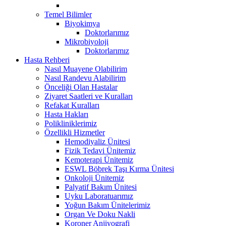
Temel Bilimler
Biyokimya
Doktorlarımız
Mikrobiyoloji
Doktorlarımız
Hasta Rehberi
Nasıl Muayene Olabilirim
Nasıl Randevu Alabilirim
Önceliği Olan Hastalar
Ziyaret Saatleri ve Kuralları
Refakat Kuralları
Hasta Hakları
Polikliniklerimiz
Özellikli Hizmetler
Hemodiyaliz Ünitesi
Fizik Tedavi Ünitemiz
Kemoterapi Ünitemiz
ESWL Böbrek Taşı Kırma Ünitesi
Onkoloji Ünitemiz
Palyatif Bakım Ünitesi
Uyku Laboratuarımız
Yoğun Bakım Ünitelerimiz
Organ Ve Doku Nakli
Koroner Anjiyografi