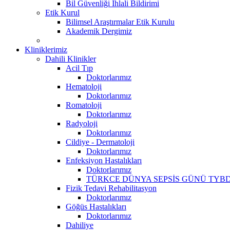
Bil Güvenliği İhlali Bildirimi
Etik Kurul
Bilimsel Araştırmalar Etik Kurulu
Akademik Dergimiz
Kliniklerimiz
Dahili Klinikler
Acil Tıp
Doktorlarımız
Hematoloji
Doktorlarımız
Romatoloji
Doktorlarımız
Radyoloji
Doktorlarımız
Cildiye - Dermatoloji
Doktorlarımız
Enfeksiyon Hastalıkları
Doktorlarımız
TÜRKCE DÜNYA SEPSİS GÜNÜ TYBD
Fizik Tedavi Rehabilitasyon
Doktorlarımız
Göğüs Hastalıkları
Doktorlarımız
Dahiliye