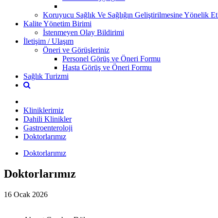
Koruyucu Sağlık Ve Sağlığın Geliştirilmesine Yönelik Etk
Kalite Yönetim Birimi
İstenmeyen Olay Bildirimi
İletişim / Ulaşım
Öneri ve Görüşleriniz
Personel Görüş ve Öneri Formu
Hasta Görüş ve Öneri Formu
Sağlık Turizmi
Kliniklerimiz
Dahili Klinikler
Gastroenteroloji
Doktorlarımız
Doktorlarımız
Doktorlarımız
16 Ocak 2026