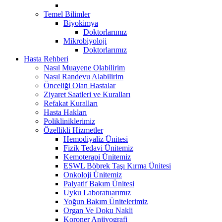
Temel Bilimler
Biyokimya
Doktorlarımız
Mikrobiyoloji
Doktorlarımız
Hasta Rehberi
Nasıl Muayene Olabilirim
Nasıl Randevu Alabilirim
Önceliği Olan Hastalar
Ziyaret Saatleri ve Kuralları
Refakat Kuralları
Hasta Hakları
Polikliniklerimiz
Özellikli Hizmetler
Hemodiyaliz Ünitesi
Fizik Tedavi Ünitemiz
Kemoterapi Ünitemiz
ESWL Böbrek Taşı Kırma Ünitesi
Onkoloji Ünitemiz
Palyatif Bakım Ünitesi
Uyku Laboratuarımız
Yoğun Bakım Ünitelerimiz
Organ Ve Doku Nakli
Koroner Anjiyografi