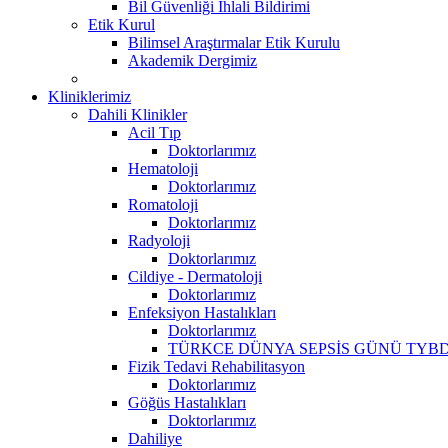
Bil Güvenliği İhlali Bildirimi
Etik Kurul
Bilimsel Araştırmalar Etik Kurulu
Akademik Dergimiz
Kliniklerimiz
Dahili Klinikler
Acil Tıp
Doktorlarımız
Hematoloji
Doktorlarımız
Romatoloji
Doktorlarımız
Radyoloji
Doktorlarımız
Cildiye - Dermatoloji
Doktorlarımız
Enfeksiyon Hastalıkları
Doktorlarımız
TÜRKCE DÜNYA SEPSİS GÜNÜ TYBD
Fizik Tedavi Rehabilitasyon
Doktorlarımız
Göğüs Hastalıkları
Doktorlarımız
Dahiliye