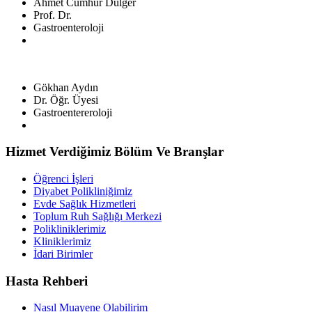
Ahmet Cumhur Dülger
Prof. Dr.
Gastroenteroloji
Gökhan Aydın
Dr. Öğr. Üyesi
Gastroentereroloji
Hizmet Verdiğimiz Bölüm Ve Branşlar
Öğrenci İşleri
Diyabet Polikliniğimiz
Evde Sağlık Hizmetleri
Toplum Ruh Sağlığı Merkezi
Polikliniklerimiz
Kliniklerimiz
İdari Birimler
Hasta Rehberi
Nasıl Muayene Olabilirim