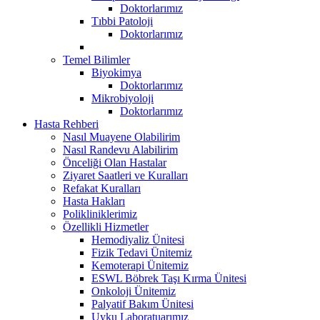
Doktorlarımız
Tıbbi Patoloji
Doktorlarımız
Temel Bilimler
Biyokimya
Doktorlarımız
Mikrobiyoloji
Doktorlarımız
Hasta Rehberi
Nasıl Muayene Olabilirim
Nasıl Randevu Alabilirim
Önceliği Olan Hastalar
Ziyaret Saatleri ve Kuralları
Refakat Kuralları
Hasta Hakları
Polikliniklerimiz
Özellikli Hizmetler
Hemodiyaliz Ünitesi
Fizik Tedavi Ünitemiz
Kemoterapi Ünitemiz
ESWL Böbrek Taşı Kırma Ünitesi
Onkoloji Ünitemiz
Palyatif Bakım Ünitesi
Uyku Laboratuarımız