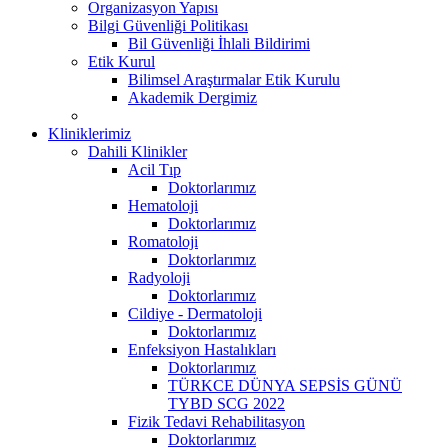
Organizasyon Yapısı
Bilgi Güvenliği Politikası
Bil Güvenliği İhlali Bildirimi
Etik Kurul
Bilimsel Araştırmalar Etik Kurulu
Akademik Dergimiz
Kliniklerimiz
Dahili Klinikler
Acil Tıp
Doktorlarımız
Hematoloji
Doktorlarımız
Romatoloji
Doktorlarımız
Radyoloji
Doktorlarımız
Cildiye - Dermatoloji
Doktorlarımız
Enfeksiyon Hastalıkları
Doktorlarımız
TÜRKCE DÜNYA SEPSİS GÜNÜ
TYBD SCG 2022
Fizik Tedavi Rehabilitasyon
Doktorlarımız