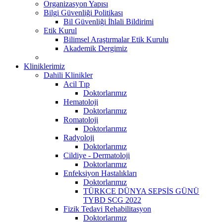
Organizasyon Yapısı
Bilgi Güvenliği Politikası
Bil Güvenliği İhlali Bildirimi
Etik Kurul
Bilimsel Araştırmalar Etik Kurulu
Akademik Dergimiz
Kliniklerimiz
Dahili Klinikler
Acil Tıp
Doktorlarımız
Hematoloji
Doktorlarımız
Romatoloji
Doktorlarımız
Radyoloji
Doktorlarımız
Cildiye - Dermatoloji
Doktorlarımız
Enfeksiyon Hastalıkları
Doktorlarımız
TÜRKCE DÜNYA SEPSİS GÜNÜ
TYBD SCG 2022
Fizik Tedavi Rehabilitasyon
Doktorlarımız