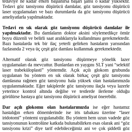
tedaviye ne kadar erken başlanırsa başarı şansı o kadar yüksektir.
Tedavi göz tansiyonu düşürücü damlalar, göz tansiyonu düşürücü
laser uygulamaları ve bazı durumlarda da göz tansiyonu düşürücü
ameliyatlarla yapılmaktadır.
Tedavi en sık olarak göz tansiyonu düşürücü damlalar ile
yapılmaktadır.
Bu damlaların doktor aksini söylemedikçe ömür
boyu düzenli ve belirli saat aralıklarıyla kullanılması gerekmektedir.
Bazı hastalarda tek bir ilaç yeterli gelirken hastaların yarısından
fazlasında 2 veya üç çeşit göz damlası kullanmak gerekmektedir.
Alternatif olarak göz tansiyonu düşürmeye yönelik lazer
uygulamaları da mevcuttur. Bunlardan en yaygını SLT yani “selektif
laser trabeküloplasti” yöntemdir. Açık açılı glokom grubunda
uygulanan bu yöntem en sık olarak birkaç çeşit göz tansiyonu
damlasına rağmen göz tansiyonu hala yüksek olan hastalarımızda
uygulanmaktadır. Eğer takiplerde göz tansiyonu ilaçla veya lazerle
yeterince kontrol altında değilse ve testlerde ilerleme olduğu
görülürse hastaya göz tansiyonu düşürücü ameliyat önerebilir.
Dar açılı glokomu olan hastalarımızda
ise eğer hastamız
hastalığın erken dönemlerinde ise iris tabakası üzerine “laser
iridotomi” yöntemi uygulanabilir. Bu yöntem hem uzun vadede göz
tansiyonunun kontrolüne katkıda bulunabilirken esas olarak ani “göz
tansiyonu krizi” diye tarif edebileceğimiz ani ve çok şiddetli göz