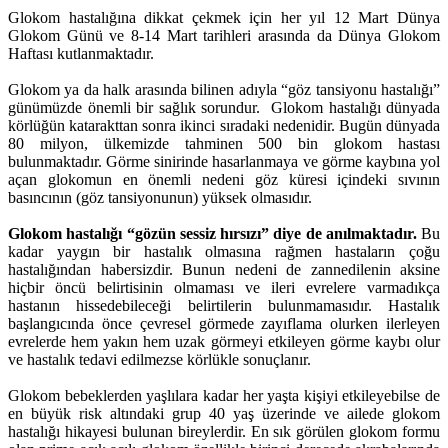
Glokom hastalığına dikkat çekmek için her yıl 12 Mart Dünya
Glokom Günü ve 8-14 Mart tarihleri arasında da Dünya Glokom
Haftası kutlanmaktadır.
Glokom ya da halk arasında bilinen adıyla “göz tansiyonu hastalığı”
günümüzde önemli bir sağlık sorundur. Glokom hastalığı dünyada
körlüğün katarakttan sonra ikinci sıradaki nedenidir. Bugün dünyada
80 milyon, ülkemizde tahminen 500 bin glokom hastası
bulunmaktadır. Görme sinirinde hasarlanmaya ve görme kaybına yol
açan glokomun en önemli nedeni göz küresi içindeki sıvının
basıncının (göz tansiyonunun) yüksek olmasıdır.
Glokom hastalığı “gözün sessiz hırsızı” diye de anılmaktadır.
Bu
kadar yaygın bir hastalık olmasına rağmen hastaların çoğu
hastalığından habersizdir. Bunun nedeni de zannedilenin aksine
hiçbir öncü belirtisinin olmaması ve ileri evrelere varmadıkça
hastanın hissedebileceği belirtilerin bulunmamasıdır. Hastalık
başlangıcında önce çevresel görmede zayıflama olurken ilerleyen
evrelerde hem yakın hem uzak görmeyi etkileyen görme kaybı olur
ve hastalık tedavi edilmezse körlükle sonuçlanır.
Glokom bebeklerden yaşlılara kadar her yaşta kişiyi etkileyebilse de
en büyük risk altındaki grup 40 yaş üzerinde ve ailede glokom
hastalığı hikayesi bulunan bireylerdir. En sık görülen glokom formu