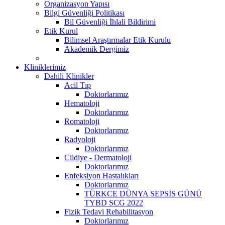
Organizasyon Yapısı
Bilgi Güvenliği Politikası
Bil Güvenliği İhlali Bildirimi
Etik Kurul
Bilimsel Araştırmalar Etik Kurulu
Akademik Dergimiz
Kliniklerimiz
Dahili Klinikler
Acil Tıp
Doktorlarımız
Hematoloji
Doktorlarımız
Romatoloji
Doktorlarımız
Radyoloji
Doktorlarımız
Cildiye - Dermatoloji
Doktorlarımız
Enfeksiyon Hastalıkları
Doktorlarımız
TÜRKCE DÜNYA SEPSİS GÜNÜ
TYBD SCG 2022
Fizik Tedavi Rehabilitasyon
Doktorlarımız