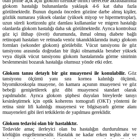
olan prime açık açılı glokom özellikle birinci derecede akrabalarında
glokom hastalığı bulunanlarda yaklaşık 4-6 kat daha fazla
görülmektedir. Bunun dışında önceden gözüne darbe almış kişiler,
gözlük numarası yüksek olanlar (yüksek miyop ve hipermetroplar),
uzun süreli kortizonlu göz damlası kullananlar ve migren hastalığı
olanlarda glokom hastalığı daha sık görülmektedir. Ayrıca kontrolsuz
göz içi iltihap (üveit) durumunda, ihmal olmuş diabete bağlı
retinopati hastaları ve retinada venöz tıkanıklıklarında inatçı glokom
formları (sekonder glokom) görülebilir. Vücut tansiyonu ile göz
tansiyonu arasında doğrudan bir ilişki olmamakla beraber yüksek
veya düşük vücut tansiyonu glokom hastalarında görme sinirinin
beslenmesini bozarak hastalığa olumsuz yönde etki eder.
Glokom tanısı detaylı bir göz muayenesi ile konulabilir.
Göz
tansiyonu ölçümü yanı sıra kornea kalınlığı ölçümü,
biyomikroskopla muayene, ön kamara açısının muayenesi ve göz
bebeği genişletilerek göz dibi muayenesi standart olarak
yapılmalıdır. Ayrıca glokom şüphesi duyulan bireylerde tanıyı
kesinleştirmek için optik koherens tomografi (OKT) yöntemi ile
retina sinir lifi kalınlığı muayenesi ve bilgisayarlı görme alanı
muayeneleri gibi ileri tetkiklerin de yapılması gereklidir.
Glokom tedavisi olan bir hastalıktır.
Tedavide amaç ilerleyici olan bu hastalığın durdurulması ve
körlüğün engellenmesidir. Hastalık ne kadar erken teşhis alır ve