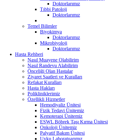
Doktorlarımız
Tıbbi Patoloji
Doktorlarımız
Temel Bilimler
Biyokimya
Doktorlarımız
Mikrobiyoloji
Doktorlarımız
Hasta Rehberi
Nasıl Muayene Olabilirim
Nasıl Randevu Alabilirim
Önceliği Olan Hastalar
Ziyaret Saatleri ve Kuralları
Refakat Kuralları
Hasta Hakları
Polikliniklerimiz
Özellikli Hizmetler
Hemodiyaliz Ünitesi
Fizik Tedavi Ünitemiz
Kemoterapi Ünitemiz
ESWL Böbrek Taşı Kırma Ünitesi
Onkoloji Ünitemiz
Palyatif Bakım Ünitesi
Uyku Laboratuarımız