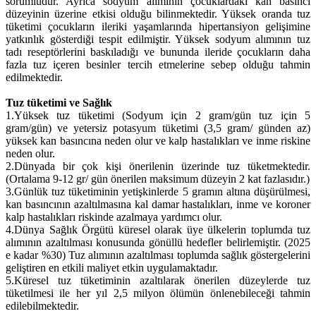
sorumludur. Ayrıca sodyum alımının çocuklardaki kan basıncı
düzeyinin üzerine etkisi olduğu bilinmektedir. Yüksek oranda tuz
tüketimi çocukların ileriki yaşamlarında hipertansiyon gelişimine
yatkınlık gösterdiği tespit edilmiştir. Yüksek sodyum alımının tuz
tadı reseptörlerini baskıladığı ve bununda ileride çocukların daha
fazla tuz içeren besinler tercih etmelerine sebep olduğu tahmin
edilmektedir.
Tuz tüketimi ve Sağlık
1.
Yüksek tuz tüketimi (Sodyum için 2 gram/gün tuz için 5
gram/gün) ve yetersiz potasyum tüketimi (3,5 gram/ günden az)
yüksek kan basıncına neden olur ve kalp hastalıkları ve inme riskine
neden olur.
2.
Dünyada bir çok kişi önerilenin üzerinde tuz tüketmektedir.
(Ortalama 9-12 gr/ gün önerilen maksimum düzeyin 2 kat fazlasıdır.)
3.
Günlük tuz tüketiminin yetişkinlerde 5 gramın altına düşürülmesi,
kan basıncının azaltılmasına kal damar hastalıkları, inme ve koroner
kalp hastalıkları riskinde azalmaya yardımcı olur.
4.
Dünya Sağlık Örgütü küresel olarak üye ülkelerin toplumda tuz
alımının azaltılması konusunda gönüllü hedefler belirlemiştir. (2025
e kadar %30) Tuz alımının azaltılması toplumda sağlık göstergelerini
geliştiren en etkili maliyet etkin uygulamaktadır.
5.
Küresel tuz tüketiminin azaltılarak önerilen düzeylerde tuz
tüketilmesi ile her yıl 2,5 milyon ölümün önlenebileceği tahmin
edilebilmektedir.