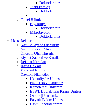
Doktorlarımız
Tıbbi Patoloji
Doktorlarımız
Temel Bilimler
Biyokimya
Doktorlarımız
Mikrobiyoloji
Doktorlarımız
Hasta Rehberi
Nasıl Muayene Olabilirim
Nasıl Randevu Alabilirim
Önceliği Olan Hastalar
Ziyaret Saatleri ve Kuralları
Refakat Kuralları
Hasta Hakları
Polikliniklerimiz
Özellikli Hizmetler
Hemodiyaliz Ünitesi
Fizik Tedavi Ünitemiz
Kemoterapi Ünitemiz
ESWL Böbrek Taşı Kırma Ünitesi
Onkoloji Ünitemiz
Palyatif Bakım Ünitesi
Uyku Laboratuarımız