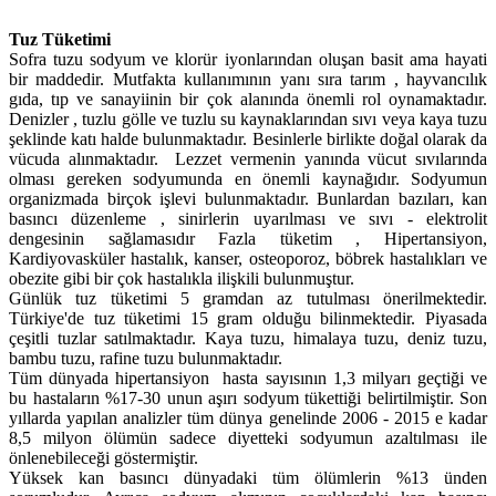
Tuz Tüketimi
Sofra tuzu sodyum ve klorür iyonlarından oluşan basit ama hayati
bir maddedir. Mutfakta kullanımının yanı sıra tarım , hayvancılık
gıda, tıp ve sanayiinin bir çok alanında önemli rol oynamaktadır.
Denizler , tuzlu gölle ve tuzlu su kaynaklarından sıvı veya kaya tuzu
şeklinde katı halde bulunmaktadır. Besinlerle birlikte doğal olarak da
vücuda alınmaktadır. Lezzet vermenin yanında vücut sıvılarında
olması gereken sodyumunda en önemli kaynağıdır. Sodyumun
organizmada birçok işlevi bulunmaktadır. Bunlardan bazıları, kan
basıncı düzenleme , sinirlerin uyarılması ve sıvı - elektrolit
dengesinin sağlamasıdır Fazla tüketim , Hipertansiyon,
Kardiyovasküler hastalık, kanser, osteoporoz, böbrek hastalıkları ve
obezite gibi bir çok hastalıkla ilişkili bulunmuştur.
Günlük tuz tüketimi 5 gramdan az tutulması önerilmektedir.
Türkiye'de tuz tüketimi 15 gram olduğu bilinmektedir. Piyasada
çeşitli tuzlar satılmaktadır. Kaya tuzu, himalaya tuzu, deniz tuzu,
bambu tuzu, rafine tuzu bulunmaktadır.
Tüm dünyada hipertansiyon hasta sayısının 1,3 milyarı geçtiği ve
bu hastaların %17-30 unun aşırı sodyum tükettiği belirtilmiştir. Son
yıllarda yapılan analizler tüm dünya genelinde 2006 - 2015 e kadar
8,5 milyon ölümün sadece diyetteki sodyumun azaltılması ile
önlenebileceği göstermiştir.
Yüksek kan basıncı dünyadaki tüm ölümlerin %13 ünden