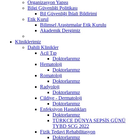
Organizasyon Yapısı
Bilgi Güvenliği Politikası
Bil Güvenliği İhlali Bildirimi
Etik Kurul
Bilimsel Araştırmalar Etik Kurulu
Akademik Dergimiz
Kliniklerimiz
Dahili Klinikler
Acil Tıp
Doktorlarımız
Hematoloji
Doktorlarımız
Romatoloji
Doktorlarımız
Radyoloji
Doktorlarımız
Cildiye - Dermatoloji
Doktorlarımız
Enfeksiyon Hastalıkları
Doktorlarımız
TÜRKCE DÜNYA SEPSİS GÜNÜ
TYBD SCG 2022
Fizik Tedavi Rehabilitasyon
Doktorlarımız