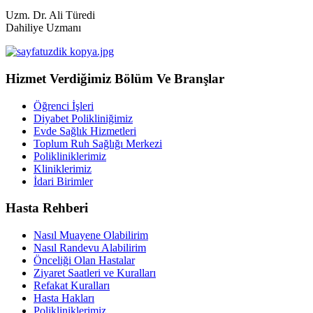
Uzm. Dr. Ali Türedi
Dahiliye Uzmanı
Hizmet Verdiğimiz Bölüm Ve Branşlar
Öğrenci İşleri
Diyabet Polikliniğimiz
Evde Sağlık Hizmetleri
Toplum Ruh Sağlığı Merkezi
Polikliniklerimiz
Kliniklerimiz
İdari Birimler
Hasta Rehberi
Nasıl Muayene Olabilirim
Nasıl Randevu Alabilirim
Önceliği Olan Hastalar
Ziyaret Saatleri ve Kuralları
Refakat Kuralları
Hasta Hakları
Polikliniklerimiz