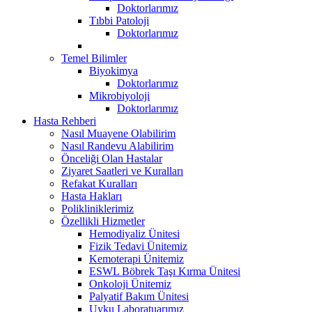
Doktorlarımız
Tıbbi Patoloji
Doktorlarımız
Temel Bilimler
Biyokimya
Doktorlarımız
Mikrobiyoloji
Doktorlarımız
Hasta Rehberi
Nasıl Muayene Olabilirim
Nasıl Randevu Alabilirim
Önceliği Olan Hastalar
Ziyaret Saatleri ve Kuralları
Refakat Kuralları
Hasta Hakları
Polikliniklerimiz
Özellikli Hizmetler
Hemodiyaliz Ünitesi
Fizik Tedavi Ünitemiz
Kemoterapi Ünitemiz
ESWL Böbrek Taşı Kırma Ünitesi
Onkoloji Ünitemiz
Palyatif Bakım Ünitesi
Uyku Laboratuarımız