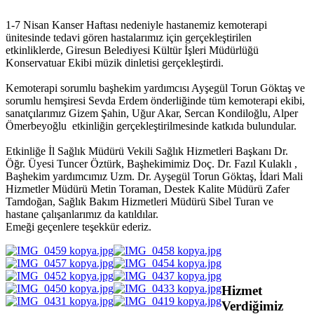
1-7 Nisan Kanser Haftası nedeniyle hastanemiz kemoterapi
ünitesinde tedavi gören hastalarımız için gerçekleştirilen
etkinliklerde, Giresun Belediyesi Kültür İşleri Müdürlüğü
Konservatuar Ekibi müzik dinletisi gerçekleştirdi.
Kemoterapi sorumlu başhekim yardımcısı Ayşegül Torun Göktaş ve
sorumlu hemşiresi Sevda Erdem önderliğinde tüm kemoterapi ekibi,
sanatçılarımız Gizem Şahin, Uğur Akar, Sercan Kondiloğlu, Alper
Ömerbeyoğlu etkinliğin gerçekleştirilmesinde katkıda bulundular.
Etkinliğe İl Sağlık Müdürü Vekili Sağlık Hizmetleri Başkanı Dr.
Öğr. Üyesi Tuncer Öztürk, Başhekimimiz Doç. Dr. Fazıl Kulaklı ,
Başhekim yardımcımız Uzm. Dr. Ayşegül Torun Göktaş, İdari Mali
Hizmetler Müdürü Metin Toraman, Destek Kalite Müdürü Zafer
Tamdoğan, Sağlık Bakım Hizmetleri Müdürü Sibel Turan ve
hastane çalışanlarımız da katıldılar.
Emeği geçenlere teşekkür ederiz.
Hizmet
Verdiğimiz