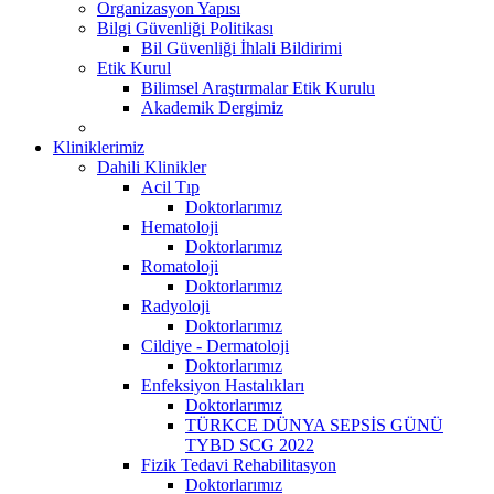
Organizasyon Yapısı
Bilgi Güvenliği Politikası
Bil Güvenliği İhlali Bildirimi
Etik Kurul
Bilimsel Araştırmalar Etik Kurulu
Akademik Dergimiz
Kliniklerimiz
Dahili Klinikler
Acil Tıp
Doktorlarımız
Hematoloji
Doktorlarımız
Romatoloji
Doktorlarımız
Radyoloji
Doktorlarımız
Cildiye - Dermatoloji
Doktorlarımız
Enfeksiyon Hastalıkları
Doktorlarımız
TÜRKCE DÜNYA SEPSİS GÜNÜ
TYBD SCG 2022
Fizik Tedavi Rehabilitasyon
Doktorlarımız