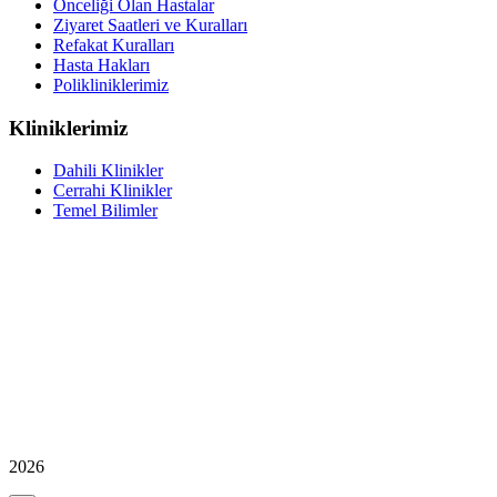
Önceliği Olan Hastalar
Ziyaret Saatleri ve Kuralları
Refakat Kuralları
Hasta Hakları
Polikliniklerimiz
Kliniklerimiz
Dahili Klinikler
Cerrahi Klinikler
Temel Bilimler
2026