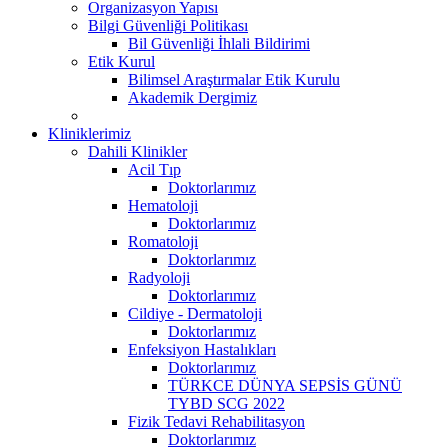
Organizasyon Yapısı
Bilgi Güvenliği Politikası
Bil Güvenliği İhlali Bildirimi
Etik Kurul
Bilimsel Araştırmalar Etik Kurulu
Akademik Dergimiz
Kliniklerimiz
Dahili Klinikler
Acil Tıp
Doktorlarımız
Hematoloji
Doktorlarımız
Romatoloji
Doktorlarımız
Radyoloji
Doktorlarımız
Cildiye - Dermatoloji
Doktorlarımız
Enfeksiyon Hastalıkları
Doktorlarımız
TÜRKCE DÜNYA SEPSİS GÜNÜ
TYBD SCG 2022
Fizik Tedavi Rehabilitasyon
Doktorlarımız