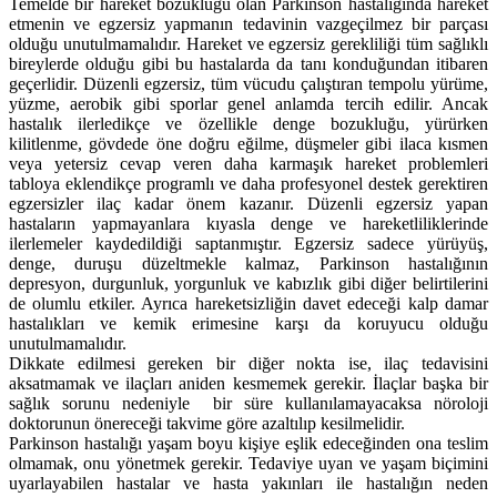
Temelde bir hareket bozukluğu olan Parkinson hastalığında hareket
etmenin ve egzersiz yapmanın tedavinin vazgeçilmez bir parçası
olduğu unutulmamalıdır. Hareket ve egzersiz gerekliliği tüm sağlıklı
bireylerde olduğu gibi bu hastalarda da tanı konduğundan itibaren
geçerlidir. Düzenli egzersiz, tüm vücudu çalıştıran tempolu yürüme,
yüzme, aerobik gibi sporlar genel anlamda tercih edilir. Ancak
hastalık ilerledikçe ve özellikle denge bozukluğu, yürürken
kilitlenme, gövdede öne doğru eğilme, düşmeler gibi ilaca kısmen
veya yetersiz cevap veren daha karmaşık hareket problemleri
tabloya eklendikçe programlı ve daha profesyonel destek gerektiren
egzersizler ilaç kadar önem kazanır. Düzenli egzersiz yapan
hastaların yapmayanlara kıyasla denge ve hareketliliklerinde
ilerlemeler kaydedildiği saptanmıştır. Egzersiz sadece yürüyüş,
denge, duruşu düzeltmekle kalmaz, Parkinson hastalığının
depresyon, durgunluk, yorgunluk ve kabızlık gibi diğer belirtilerini
de olumlu etkiler. Ayrıca hareketsizliğin davet edeceği kalp damar
hastalıkları ve kemik erimesine karşı da koruyucu olduğu
unutulmamalıdır.
Dikkate edilmesi gereken bir diğer nokta ise, ilaç tedavisini
aksatmamak ve ilaçları aniden kesmemek gerekir. İlaçlar başka bir
sağlık sorunu nedeniyle bir süre kullanılamayacaksa nöroloji
doktorunun önereceği takvime göre azaltılıp kesilmelidir.
Parkinson hastalığı yaşam boyu kişiye eşlik edeceğinden ona teslim
olmamak, onu yönetmek gerekir. Tedaviye uyan ve yaşam biçimini
uyarlayabilen hastalar ve hasta yakınları ile hastalığın neden