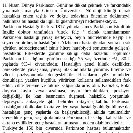
11 Nisan Dünya Parkinson Günü’ne dikkat çekmek ve farkındalık
yaratmak amacıyla Giresun Üniversitesi Nöroloji kliniği olarak
hastalıkta erken teşhis ve doğru tedavinin önemine değinmeyi,
halkımıza bu hastalıkla ilgili bilgilendirmeyi hedeflemekteyiz.
Parkinson Hastalığı ilk kez 1817 yılında James Parkinson isimli bir
İngiliz doktor tarafından ‘titrek felç ‘ olarak tanımlanmıştır.
Parkinson hastalığı yavaş ilerleyici, beyin hücrelerinde kayıp ile
seyreden bir beyin hastalığıdır. Alzheimer hastalığından sonra en sık
görülen nörodejeneratif (sinir hücre harabiyeti sonucunda gelişen)
hastalıktır. Erkeklerde görülme sıklığı daha fazladır. Toplumda
Parkinson hastalığının görülme sıklığı 55 yaş üzerinde %1, 80 li
yaşlarda %3-4 civarındadır. Hastalığın genel klinik özellikleri
hareketlerde yavaşlama, yavaş ufak adımlarla yürüme, titreme ve
vücut pozisyonunda dengesizliktir. Hastaların yüz mimikleri
donuklaşır, yazıları küçülür, yürürken kollarını sallamadıkları fark
edilir, ciltte terleme ve tükrük salgısında artış olur. Kabızlık, koku
duyusu kaybı veya azalması, uyku bozuklukları, pozisyon
değişikliği ile kan basıncının düşmesi, halsizlik, yorgunluk,
depresyon, anksiyete gibi belirtiler ortaya çıkabilir. Parkinson
hastalığının tipik olarak orta ve ileri yaşın hastalığı olduğu bilinse de,
hastalığın genç yaşlarda da başlayabileceği akılda tutulmalıdır.
Genellikle genç yaş grubundaki Parkinson hastalığı kalıtsaldır ve
akraba evlilikleri genç hastaların artmasına neden olabilmektedir.
Türkiye’de 150 bin civarında Parkinson hastası bulunmaktadır.