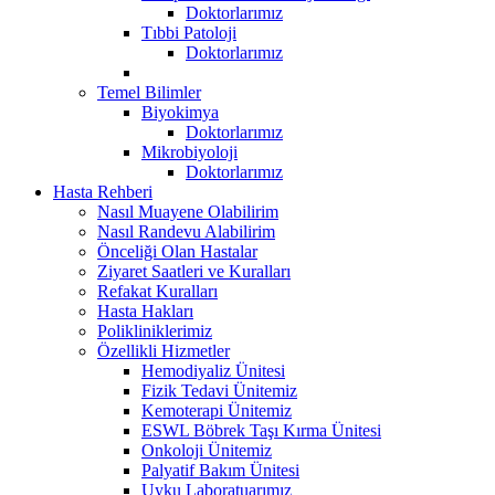
Doktorlarımız
Tıbbi Patoloji
Doktorlarımız
Temel Bilimler
Biyokimya
Doktorlarımız
Mikrobiyoloji
Doktorlarımız
Hasta Rehberi
Nasıl Muayene Olabilirim
Nasıl Randevu Alabilirim
Önceliği Olan Hastalar
Ziyaret Saatleri ve Kuralları
Refakat Kuralları
Hasta Hakları
Polikliniklerimiz
Özellikli Hizmetler
Hemodiyaliz Ünitesi
Fizik Tedavi Ünitemiz
Kemoterapi Ünitemiz
ESWL Böbrek Taşı Kırma Ünitesi
Onkoloji Ünitemiz
Palyatif Bakım Ünitesi
Uyku Laboratuarımız