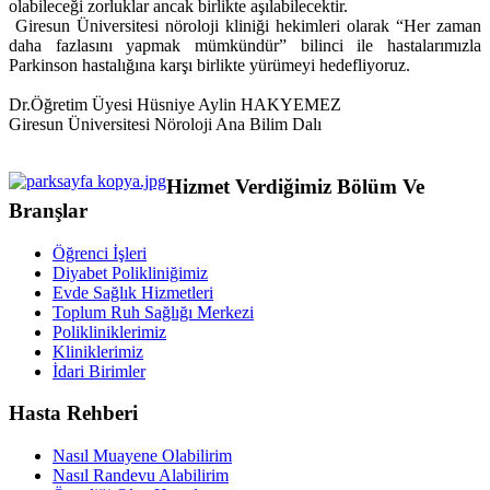
olabileceği zorluklar ancak birlikte aşılabilecektir.
Giresun Üniversitesi nöroloji kliniği hekimleri olarak “Her zaman
daha fazlasını yapmak mümkündür” bilinci ile hastalarımızla
Parkinson hastalığına karşı birlikte yürümeyi hedefliyoruz.
Dr.Öğretim Üyesi Hüsniye Aylin HAKYEMEZ
Giresun Üniversitesi Nöroloji Ana Bilim Dalı
Hizmet Verdiğimiz Bölüm Ve
Branşlar
Öğrenci İşleri
Diyabet Polikliniğimiz
Evde Sağlık Hizmetleri
Toplum Ruh Sağlığı Merkezi
Polikliniklerimiz
Kliniklerimiz
İdari Birimler
Hasta Rehberi
Nasıl Muayene Olabilirim
Nasıl Randevu Alabilirim