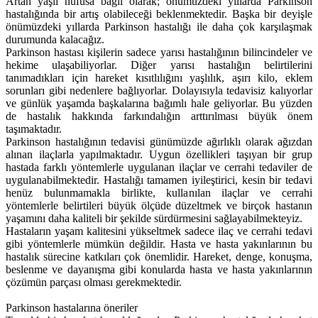
Artan yaşlı nüfusa bağlı olarak; önümüzdeki yıllarda Parkinson
hastalığında bir artış olabileceği beklenmektedir. Başka bir deyişle
önümüzdeki yıllarda Parkinson hastalığı ile daha çok karşılaşmak
durumunda kalacağız.
Parkinson hastası kişilerin sadece yarısı hastalığının bilincindeler ve
hekime ulaşabiliyorlar. Diğer yarısı hastalığın belirtilerini
tanımadıkları için hareket kısıtlılığını yaşlılık, aşırı kilo, eklem
sorunları gibi nedenlere bağlıyorlar. Dolayısıyla tedavisiz kalıyorlar
ve günlük yaşamda başkalarına bağımlı hale geliyorlar. Bu yüzden
de hastalık hakkında farkındalığın arttırılması büyük önem
taşımaktadır.
Parkinson hastalığının tedavisi günümüzde ağırlıklı olarak ağızdan
alınan ilaçlarla yapılmaktadır. Uygun özellikleri taşıyan bir grup
hastada farklı yöntemlerle uygulanan ilaçlar ve cerrahi tedaviler de
uygulanabilmektedir. Hastalığı tamamen iyileştirici, kesin bir tedavi
henüz bulunmamakla birlikte, kullanılan ilaçlar ve cerrahi
yöntemlerle belirtileri büyük ölçüde düzeltmek ve birçok hastanın
yaşamını daha kaliteli bir şekilde sürdürmesini sağlayabilmekteyiz.
Hastaların yaşam kalitesini yükseltmek sadece ilaç ve cerrahi tedavi
gibi yöntemlerle mümkün değildir. Hasta ve hasta yakınlarının bu
hastalık sürecine katkıları çok önemlidir. Hareket, denge, konuşma,
beslenme ve dayanışma gibi konularda hasta ve hasta yakınlarının
çözümün parçası olması gerekmektedir.
Parkinson hastalarına öneriler