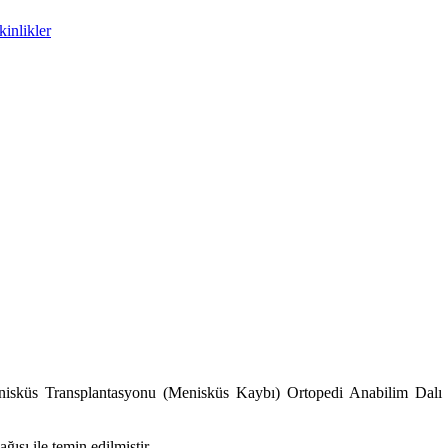
inlikler
enisküs Transplantasyonu (Menisküs Kaybı) Ortopedi Anabilim Dalı 
ışı ile temin edilmiştir.