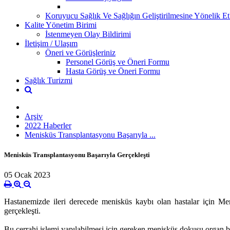
Koruyucu Sağlık Ve Sağlığın Geliştirilmesine Yönelik Etk
Kalite Yönetim Birimi
İstenmeyen Olay Bildirimi
İletişim / Ulaşım
Öneri ve Görüşleriniz
Personel Görüş ve Öneri Formu
Hasta Görüş ve Öneri Formu
Sağlık Turizmi
Arşiv
2022 Haberler
Menisküs Transplantasyonu Başarıyla ...
Menisküs Transplantasyonu Başarıyla Gerçekleşti
05 Ocak 2023
Hastanemizde ileri derecede menisküs kaybı olan hastalar için M
gerçekleşti.
Bu cerrahi işlemi yapılabilmesi için gereken menisküs dokusu organ bağ