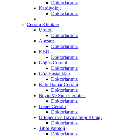
Doktorlarımız
Kardiyoloji
Doktorlarımız
Cerrahi Klinikler
Üroloji
Doktorlarımız
Anestezi
Doktorlarımız
KBB
Doktorlarımız
Göğüs Cerrahi
Doktorlarımız
Göz Hastalıkları
Doktorlarımız
Kalp Damar Cerrahi
Doktorlarımız
Beyin Ve Sinir Cerrahisi
Doktorlarımız
Genel Cerrahi
Doktorlarımız
Ortopedi ve Travmatoloji Kliniği
Doktorlarımız
Tıbbi Patoloji
Doktorlarımız