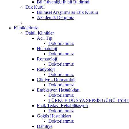
Bil Güvenliği İhlali Bildirimi
Etik Kurul
Bilimsel Araştırmalar Etik Kurulu
Akademik Dergimiz
Kliniklerimiz
Dahili Klinikler
Acil Tıp
Doktorlarımız
Hematoloji
Doktorlarımız
Romatoloji
Doktorlarımız
Radyoloji
Doktorlarımız
Cildiye - Dermatoloji
Doktorlarımız
Enfeksiyon Hastalıkları
Doktorlarımız
TÜRKCE DÜNYA SEPSİS GÜNÜ TYBD
Fizik Tedavi Rehabilitasyon
Doktorlarımız
Göğüs Hastalıkları
Doktorlarımız
Dahiliye