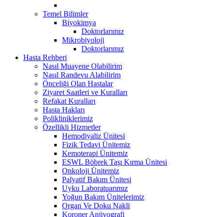
Temel Bilimler
Biyokimya
Doktorlarımız
Mikrobiyoloji
Doktorlarımız
Hasta Rehberi
Nasıl Muayene Olabilirim
Nasıl Randevu Alabilirim
Önceliği Olan Hastalar
Ziyaret Saatleri ve Kuralları
Refakat Kuralları
Hasta Hakları
Polikliniklerimiz
Özellikli Hizmetler
Hemodiyaliz Ünitesi
Fizik Tedavi Ünitemiz
Kemoterapi Ünitemiz
ESWL Böbrek Taşı Kırma Ünitesi
Onkoloji Ünitemiz
Palyatif Bakım Ünitesi
Uyku Laboratuarımız
Yoğun Bakım Ünitelerimiz
Organ Ve Doku Nakli
Koroner Anjiyografi