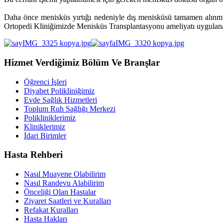
Daha önce menisküs yırtığı nedeniyle dış menisküsü tamamen alınmış 
Ortopedi Kliniğimizde Menisküs Transplantasyonu ameliyatı uygulanara
Hizmet Verdiğimiz Bölüm Ve Branşlar
Öğrenci İşleri
Diyabet Polikliniğimiz
Evde Sağlık Hizmetleri
Toplum Ruh Sağlığı Merkezi
Polikliniklerimiz
Kliniklerimiz
İdari Birimler
Hasta Rehberi
Nasıl Muayene Olabilirim
Nasıl Randevu Alabilirim
Önceliği Olan Hastalar
Ziyaret Saatleri ve Kuralları
Refakat Kuralları
Hasta Hakları