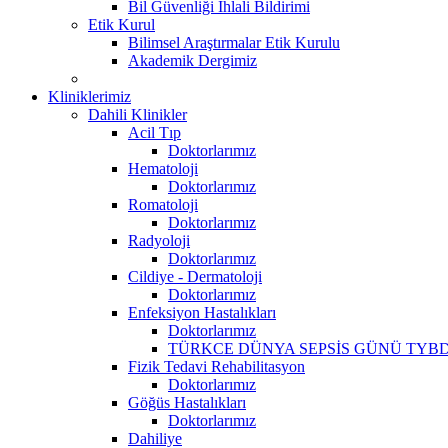
Bil Güvenliği İhlali Bildirimi
Etik Kurul
Bilimsel Araştırmalar Etik Kurulu
Akademik Dergimiz
Kliniklerimiz
Dahili Klinikler
Acil Tıp
Doktorlarımız
Hematoloji
Doktorlarımız
Romatoloji
Doktorlarımız
Radyoloji
Doktorlarımız
Cildiye - Dermatoloji
Doktorlarımız
Enfeksiyon Hastalıkları
Doktorlarımız
TÜRKCE DÜNYA SEPSİS GÜNÜ TYBD
Fizik Tedavi Rehabilitasyon
Doktorlarımız
Göğüs Hastalıkları
Doktorlarımız
Dahiliye