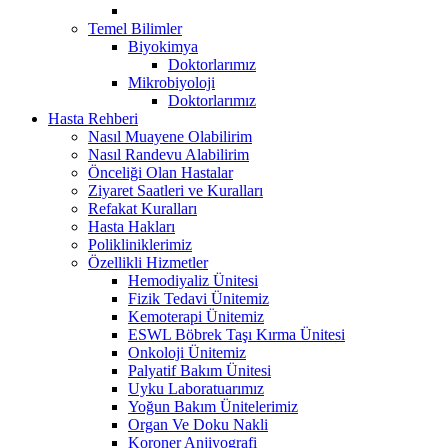
Temel Bilimler
Biyokimya
Doktorlarımız
Mikrobiyoloji
Doktorlarımız
Hasta Rehberi
Nasıl Muayene Olabilirim
Nasıl Randevu Alabilirim
Önceliği Olan Hastalar
Ziyaret Saatleri ve Kuralları
Refakat Kuralları
Hasta Hakları
Polikliniklerimiz
Özellikli Hizmetler
Hemodiyaliz Ünitesi
Fizik Tedavi Ünitemiz
Kemoterapi Ünitemiz
ESWL Böbrek Taşı Kırma Ünitesi
Onkoloji Ünitemiz
Palyatif Bakım Ünitesi
Uyku Laboratuarımız
Yoğun Bakım Ünitelerimiz
Organ Ve Doku Nakli
Koroner Anjiyografi