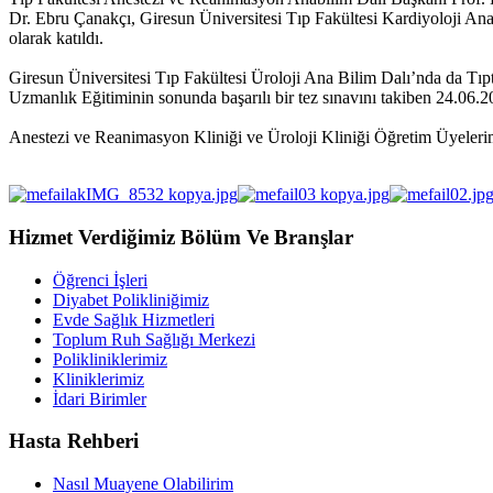
Dr. Ebru Çanakçı, Giresun Üniversitesi Tıp Fakültesi Kardiyoloji A
olarak katıldı.
Giresun Üniversitesi Tıp Fakültesi Üroloji Ana Bilim Dalı’nda da Tıp
Uzmanlık Eğitiminin sonunda başarılı bir tez sınavını takiben 24.06.2
Anestezi ve Reanimasyon Kliniği ve Üroloji Kliniği Öğretim Üyelerimi
Hizmet Verdiğimiz Bölüm Ve Branşlar
Öğrenci İşleri
Diyabet Polikliniğimiz
Evde Sağlık Hizmetleri
Toplum Ruh Sağlığı Merkezi
Polikliniklerimiz
Kliniklerimiz
İdari Birimler
Hasta Rehberi
Nasıl Muayene Olabilirim