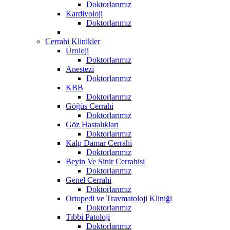
Doktorlarımız
Kardiyoloji
Doktorlarımız
Cerrahi Klinikler
Üroloji
Doktorlarımız
Anestezi
Doktorlarımız
KBB
Doktorlarımız
Göğüs Cerrahi
Doktorlarımız
Göz Hastalıkları
Doktorlarımız
Kalp Damar Cerrahi
Doktorlarımız
Beyin Ve Sinir Cerrahisi
Doktorlarımız
Genel Cerrahi
Doktorlarımız
Ortopedi ve Travmatoloji Kliniği
Doktorlarımız
Tıbbi Patoloji
Doktorlarımız