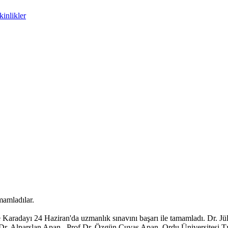
inlikler
amamladılar.
Karadayı 24 Haziran'da uzmanlık sınavını başarı ile tamamladı. Dr. Jül
 Dr. Alparslan Apan, Prof Dr. Özgün Cuvaş Apan, Ordu Üniversitesi T