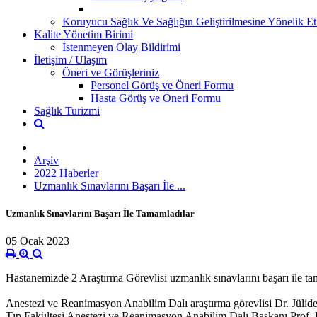
Koruyucu Sağlık Ve Sağlığın Geliştirilmesine Yönelik Etk
Kalite Yönetim Birimi
İstenmeyen Olay Bildirimi
İletişim / Ulaşım
Öneri ve Görüşleriniz
Personel Görüş ve Öneri Formu
Hasta Görüş ve Öneri Formu
Sağlık Turizmi
Arşiv
2022 Haberler
Uzmanlık Sınavlarını Başarı İle ...
Uzmanlık Sınavlarını Başarı İle Tamamladılar
05 Ocak 2023
Hastanemizde 2 Araştırma Görevlisi uzmanlık sınavlarını başarı ile t
Anestezi ve Reanimasyon Anabilim Dalı araştırma görevlisi Dr. Jülide 
Tıp Fakültesi Anestezi ve Reanimasyon Anabilim Dalı Başkanı Prof.