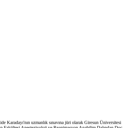
ide Karadayı'nın uzmanlık sınavına jüri olarak Giresun Üniversitesi
ıp Fakültesi Anesteziyoloji ve Reanimasyon Anabilim Dalından Doç.