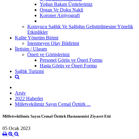
Yoğun Bakım Ünitelerimiz
Organ Ve Doku Nakli
Koroner Anjiyografi
Koruyucu Sağlık Ve Sağlığın Geliştirilmesine Yönelik
Etkinlikler
Kalite Yönetim Birimi
İstenmeyen Olay Bildirimi
İletişim / Ulaşım
Öneri ve Görüşleriniz
Personel Görüş ve Öneri Formu
Hasta Görüş ve Öneri Formu
Sağlık Turizmi
Arşiv
2022 Haberler
Milletvekilimiz Sayın Cemal Öztürk ...
Milletvekilimiz Sayın Cemal Öztürk Hastanemizi Ziyaret Etti
05 Ocak 2023