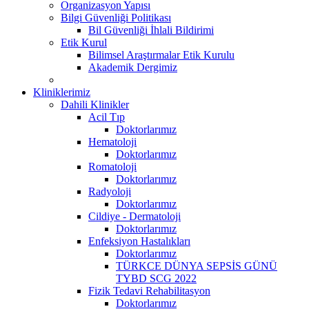
Organizasyon Yapısı
Bilgi Güvenliği Politikası
Bil Güvenliği İhlali Bildirimi
Etik Kurul
Bilimsel Araştırmalar Etik Kurulu
Akademik Dergimiz
Kliniklerimiz
Dahili Klinikler
Acil Tıp
Doktorlarımız
Hematoloji
Doktorlarımız
Romatoloji
Doktorlarımız
Radyoloji
Doktorlarımız
Cildiye - Dermatoloji
Doktorlarımız
Enfeksiyon Hastalıkları
Doktorlarımız
TÜRKCE DÜNYA SEPSİS GÜNÜ
TYBD SCG 2022
Fizik Tedavi Rehabilitasyon
Doktorlarımız