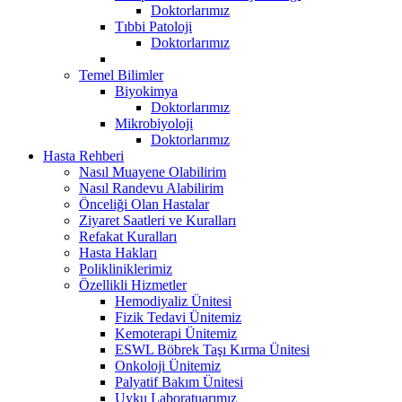
Doktorlarımız
Tıbbi Patoloji
Doktorlarımız
Temel Bilimler
Biyokimya
Doktorlarımız
Mikrobiyoloji
Doktorlarımız
Hasta Rehberi
Nasıl Muayene Olabilirim
Nasıl Randevu Alabilirim
Önceliği Olan Hastalar
Ziyaret Saatleri ve Kuralları
Refakat Kuralları
Hasta Hakları
Polikliniklerimiz
Özellikli Hizmetler
Hemodiyaliz Ünitesi
Fizik Tedavi Ünitemiz
Kemoterapi Ünitemiz
ESWL Böbrek Taşı Kırma Ünitesi
Onkoloji Ünitemiz
Palyatif Bakım Ünitesi
Uyku Laboratuarımız