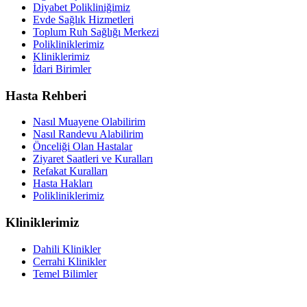
Diyabet Polikliniğimiz
Evde Sağlık Hizmetleri
Toplum Ruh Sağlığı Merkezi
Polikliniklerimiz
Kliniklerimiz
İdari Birimler
Hasta Rehberi
Nasıl Muayene Olabilirim
Nasıl Randevu Alabilirim
Önceliği Olan Hastalar
Ziyaret Saatleri ve Kuralları
Refakat Kuralları
Hasta Hakları
Polikliniklerimiz
Kliniklerimiz
Dahili Klinikler
Cerrahi Klinikler
Temel Bilimler