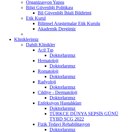
Organizasyon Yapısı
Bilgi Güvenliği Politikası
Bil Güvenliği İhlali Bildirimi
Etik Kurul
Bilimsel Araştırmalar Etik Kurulu
Akademik Dergimiz
Kliniklerimiz
Dahili Klinikler
Acil Tıp
Doktorlarımız
Hematoloji
Doktorlarımız
Romatoloji
Doktorlarımız
Radyoloji
Doktorlarımız
Cildiye - Dermatoloji
Doktorlarımız
Enfeksiyon Hastalıkları
Doktorlarımız
TÜRKCE DÜNYA SEPSİS GÜNÜ
TYBD SCG 2022
Fizik Tedavi Rehabilitasyon
Doktorlarımız