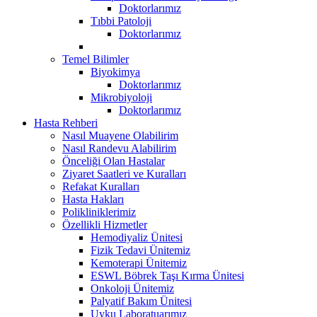
Doktorlarımız
Tıbbi Patoloji
Doktorlarımız
Temel Bilimler
Biyokimya
Doktorlarımız
Mikrobiyoloji
Doktorlarımız
Hasta Rehberi
Nasıl Muayene Olabilirim
Nasıl Randevu Alabilirim
Önceliği Olan Hastalar
Ziyaret Saatleri ve Kuralları
Refakat Kuralları
Hasta Hakları
Polikliniklerimiz
Özellikli Hizmetler
Hemodiyaliz Ünitesi
Fizik Tedavi Ünitemiz
Kemoterapi Ünitemiz
ESWL Böbrek Taşı Kırma Ünitesi
Onkoloji Ünitemiz
Palyatif Bakım Ünitesi
Uyku Laboratuarımız