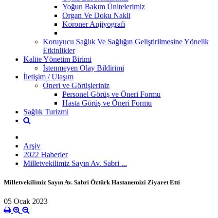
Yoğun Bakım Ünitelerimiz
Organ Ve Doku Nakli
Koroner Anjiyografi
Koruyucu Sağlık Ve Sağlığın Geliştirilmesine Yönelik
Etkinlikler
Kalite Yönetim Birimi
İstenmeyen Olay Bildirimi
İletişim / Ulaşım
Öneri ve Görüşleriniz
Personel Görüş ve Öneri Formu
Hasta Görüş ve Öneri Formu
Sağlık Turizmi
Arşiv
2022 Haberler
Milletvekilimiz Sayın Av. Sabri ...
Milletvekilimiz Sayın Av. Sabri Öztürk Hastanemizi Ziyaret Etti
05 Ocak 2023