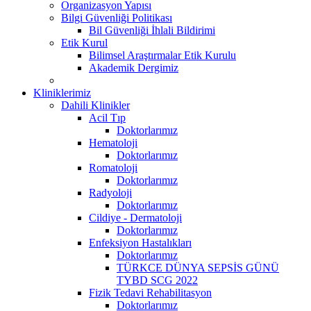
Organizasyon Yapısı
Bilgi Güvenliği Politikası
Bil Güvenliği İhlali Bildirimi
Etik Kurul
Bilimsel Araştırmalar Etik Kurulu
Akademik Dergimiz
Kliniklerimiz
Dahili Klinikler
Acil Tıp
Doktorlarımız
Hematoloji
Doktorlarımız
Romatoloji
Doktorlarımız
Radyoloji
Doktorlarımız
Cildiye - Dermatoloji
Doktorlarımız
Enfeksiyon Hastalıkları
Doktorlarımız
TÜRKCE DÜNYA SEPSİS GÜNÜ
TYBD SCG 2022
Fizik Tedavi Rehabilitasyon
Doktorlarımız