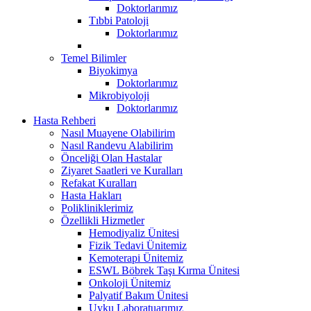
Doktorlarımız
Tıbbi Patoloji
Doktorlarımız
Temel Bilimler
Biyokimya
Doktorlarımız
Mikrobiyoloji
Doktorlarımız
Hasta Rehberi
Nasıl Muayene Olabilirim
Nasıl Randevu Alabilirim
Önceliği Olan Hastalar
Ziyaret Saatleri ve Kuralları
Refakat Kuralları
Hasta Hakları
Polikliniklerimiz
Özellikli Hizmetler
Hemodiyaliz Ünitesi
Fizik Tedavi Ünitemiz
Kemoterapi Ünitemiz
ESWL Böbrek Taşı Kırma Ünitesi
Onkoloji Ünitemiz
Palyatif Bakım Ünitesi
Uyku Laboratuarımız