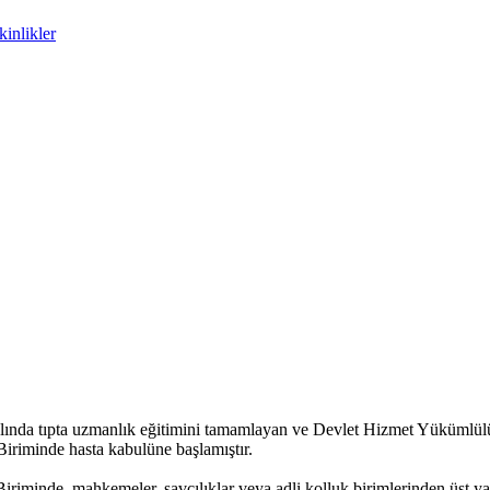
inlikler
lında tıpta uzmanlık eğitimini tamamlayan ve Devlet Hizmet Yükümlülü
riminde hasta kabulüne başlamıştır.
riminde, mahkemeler, savcılıklar veya adli kolluk birimlerinden üst ya