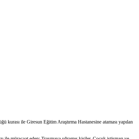
ğü kurası ile Giresun Eğitim Araştırma Hastanesine ataması yapılan
zı ile müracaat eden; Travmaya uğramış kişiler, Çocuk istismarı ve