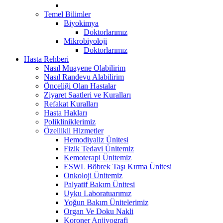
Temel Bilimler
Biyokimya
Doktorlarımız
Mikrobiyoloji
Doktorlarımız
Hasta Rehberi
Nasıl Muayene Olabilirim
Nasıl Randevu Alabilirim
Önceliği Olan Hastalar
Ziyaret Saatleri ve Kuralları
Refakat Kuralları
Hasta Hakları
Polikliniklerimiz
Özellikli Hizmetler
Hemodiyaliz Ünitesi
Fizik Tedavi Ünitemiz
Kemoterapi Ünitemiz
ESWL Böbrek Taşı Kırma Ünitesi
Onkoloji Ünitemiz
Palyatif Bakım Ünitesi
Uyku Laboratuarımız
Yoğun Bakım Ünitelerimiz
Organ Ve Doku Nakli
Koroner Anjiyografi