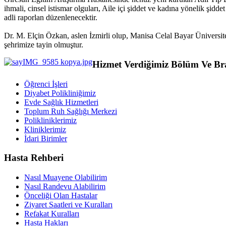
ihmali, cinsel istismar olguları, Aile içi şiddet ve kadına yönelik şid
adli raporlan düzenlenecektir.
Dr. M. Elçin Özkan, aslen İzmirli olup, Manisa Celal Bayar Üniversi
şehrimize tayin olmuştur.
Hizmet Verdiğimiz Bölüm Ve Br
Öğrenci İşleri
Diyabet Polikliniğimiz
Evde Sağlık Hizmetleri
Toplum Ruh Sağlığı Merkezi
Polikliniklerimiz
Kliniklerimiz
İdari Birimler
Hasta Rehberi
Nasıl Muayene Olabilirim
Nasıl Randevu Alabilirim
Önceliği Olan Hastalar
Ziyaret Saatleri ve Kuralları
Refakat Kuralları
Hasta Hakları