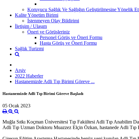
Koruyucu Sağlık Ve Sağlığın Geliştirilmesine Yönelik Etk
Kalite Yönetim Birimi
İstenmeyen Olay Bildirimi
İletişim / Ulaşım
Öneri ve Görüşleriniz
Personel Görüş ve Öneri Formu
Hasta Görüş ve Öneri Formu
Sağlık Turizmi
Arşiv
2022 Haberler
Hastanemizde Adli Tıp Birimi Göreve ...
Hastanemizde Adli Tıp Birimi Göreve Başladı
05 Ocak 2023
Muğla Sıtkı Koçman Üniversitesi Tıp Fakültesi Adli Tıp Anabilim Da
Adli Tıp Uzman Doktoru Muazzez Elçin Özkan, hastanede Adli Tıp Bi
Giresun Eğitim Araştırma Hastanesinde henüz yeni kurulan Adli Tıp Bi