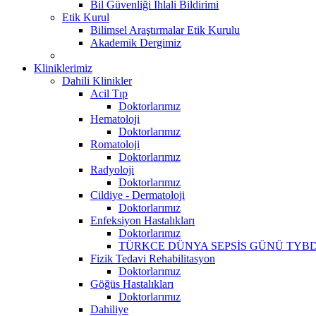
Bil Güvenliği İhlali Bildirimi
Etik Kurul
Bilimsel Araştırmalar Etik Kurulu
Akademik Dergimiz
Kliniklerimiz
Dahili Klinikler
Acil Tıp
Doktorlarımız
Hematoloji
Doktorlarımız
Romatoloji
Doktorlarımız
Radyoloji
Doktorlarımız
Cildiye - Dermatoloji
Doktorlarımız
Enfeksiyon Hastalıkları
Doktorlarımız
TÜRKCE DÜNYA SEPSİS GÜNÜ TYBD
Fizik Tedavi Rehabilitasyon
Doktorlarımız
Göğüs Hastalıkları
Doktorlarımız
Dahiliye