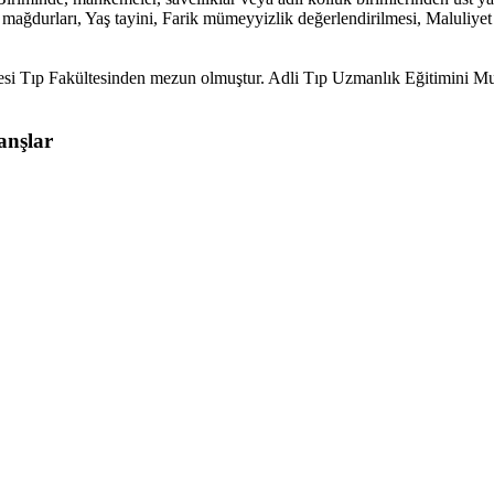
det mağdurları, Yaş tayini, Farik mümeyyizlik değerlendirilmesi, Maluliye
tesi Tıp Fakültesinden mezun olmuştur. Adli Tıp Uzmanlık Eğitimini M
anşlar