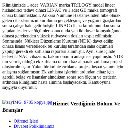
Kliniğimizde 1 adet VARIAN marka TRILOGY model lineer
hızlandırıcı tedavi cihazı LINAC ve 1 adet GE marka tomografi
cihazı bulunmaktadır. Ankara Numune Hastanesinden hibe olarak
gelen cihazlarımızın kurulumu gerçekleşmiş ve yoğun uğraşlardan
sonra çalışır hale getirilmiştir. LINAC cihazı kurulumundan sonra
yapılan testler ve ölçümler sonucunda yan iki duvar komşuluğunda
olması gerekenden yüksek radyasyon dozları tespit edilmiştir.
Sonrasında Nükleer Düzenleme Kurumu (NDK) davet edilip
cihaza lisans verebilecek bu kuruluş tarafından saha ölçümleri
yapılıp gerekli ek zırhlama raporları alınmıştır. Aynı süre içinde
tedavi LINAC cihazımız bakım onarım anlaşması yapılmıştır. NDK
nın vermiş olduğu ek zırhlama raporu baz alınarak zırhlama projesi
oluşturulmuştur. Yakın bir tarihte zırhlama projesi inşaat yapımı için
anlaşma sağlanmıştır. Ek zırhlama işlerinin ardından cihaz için
gerekli belge ve lisanslar alındıktan sonra son ölçüm ve testlerin
ardından kliniğimiz hasta alımına başlayacaktır. Kamuoyuna
saygıyla duyurulur.
Hizmet Verdiğimiz Bölüm Ve
Branşlar
Öğrenci İşleri
Diyabet Polikliniğimiz