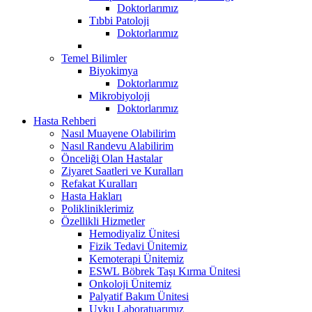
Doktorlarımız
Tıbbi Patoloji
Doktorlarımız
Temel Bilimler
Biyokimya
Doktorlarımız
Mikrobiyoloji
Doktorlarımız
Hasta Rehberi
Nasıl Muayene Olabilirim
Nasıl Randevu Alabilirim
Önceliği Olan Hastalar
Ziyaret Saatleri ve Kuralları
Refakat Kuralları
Hasta Hakları
Polikliniklerimiz
Özellikli Hizmetler
Hemodiyaliz Ünitesi
Fizik Tedavi Ünitemiz
Kemoterapi Ünitemiz
ESWL Böbrek Taşı Kırma Ünitesi
Onkoloji Ünitemiz
Palyatif Bakım Ünitesi
Uyku Laboratuarımız