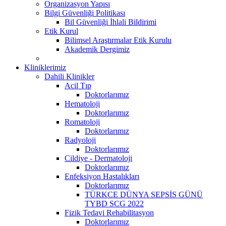
Organizasyon Yapısı
Bilgi Güvenliği Politikası
Bil Güvenliği İhlali Bildirimi
Etik Kurul
Bilimsel Araştırmalar Etik Kurulu
Akademik Dergimiz
Kliniklerimiz
Dahili Klinikler
Acil Tıp
Doktorlarımız
Hematoloji
Doktorlarımız
Romatoloji
Doktorlarımız
Radyoloji
Doktorlarımız
Cildiye - Dermatoloji
Doktorlarımız
Enfeksiyon Hastalıkları
Doktorlarımız
TÜRKCE DÜNYA SEPSİS GÜNÜ
TYBD SCG 2022
Fizik Tedavi Rehabilitasyon
Doktorlarımız