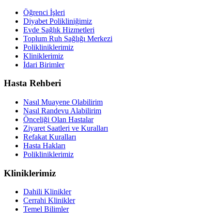
Öğrenci İşleri
Diyabet Polikliniğimiz
Evde Sağlık Hizmetleri
Toplum Ruh Sağlığı Merkezi
Polikliniklerimiz
Kliniklerimiz
İdari Birimler
Hasta Rehberi
Nasıl Muayene Olabilirim
Nasıl Randevu Alabilirim
Önceliği Olan Hastalar
Ziyaret Saatleri ve Kuralları
Refakat Kuralları
Hasta Hakları
Polikliniklerimiz
Kliniklerimiz
Dahili Klinikler
Cerrahi Klinikler
Temel Bilimler