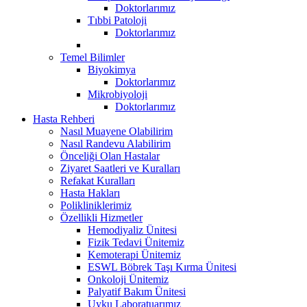
Doktorlarımız
Tıbbi Patoloji
Doktorlarımız
Temel Bilimler
Biyokimya
Doktorlarımız
Mikrobiyoloji
Doktorlarımız
Hasta Rehberi
Nasıl Muayene Olabilirim
Nasıl Randevu Alabilirim
Önceliği Olan Hastalar
Ziyaret Saatleri ve Kuralları
Refakat Kuralları
Hasta Hakları
Polikliniklerimiz
Özellikli Hizmetler
Hemodiyaliz Ünitesi
Fizik Tedavi Ünitemiz
Kemoterapi Ünitemiz
ESWL Böbrek Taşı Kırma Ünitesi
Onkoloji Ünitemiz
Palyatif Bakım Ünitesi
Uyku Laboratuarımız