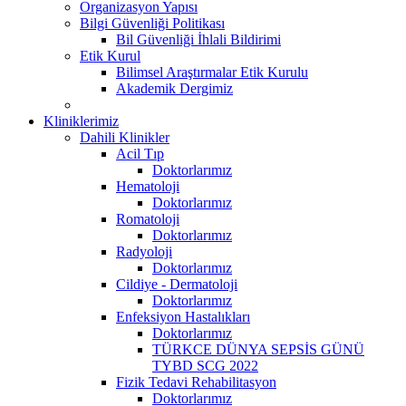
Organizasyon Yapısı
Bilgi Güvenliği Politikası
Bil Güvenliği İhlali Bildirimi
Etik Kurul
Bilimsel Araştırmalar Etik Kurulu
Akademik Dergimiz
Kliniklerimiz
Dahili Klinikler
Acil Tıp
Doktorlarımız
Hematoloji
Doktorlarımız
Romatoloji
Doktorlarımız
Radyoloji
Doktorlarımız
Cildiye - Dermatoloji
Doktorlarımız
Enfeksiyon Hastalıkları
Doktorlarımız
TÜRKCE DÜNYA SEPSİS GÜNÜ
TYBD SCG 2022
Fizik Tedavi Rehabilitasyon
Doktorlarımız