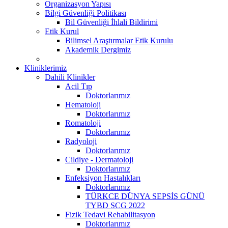
Organizasyon Yapısı
Bilgi Güvenliği Politikası
Bil Güvenliği İhlali Bildirimi
Etik Kurul
Bilimsel Araştırmalar Etik Kurulu
Akademik Dergimiz
Kliniklerimiz
Dahili Klinikler
Acil Tıp
Doktorlarımız
Hematoloji
Doktorlarımız
Romatoloji
Doktorlarımız
Radyoloji
Doktorlarımız
Cildiye - Dermatoloji
Doktorlarımız
Enfeksiyon Hastalıkları
Doktorlarımız
TÜRKCE DÜNYA SEPSİS GÜNÜ
TYBD SCG 2022
Fizik Tedavi Rehabilitasyon
Doktorlarımız