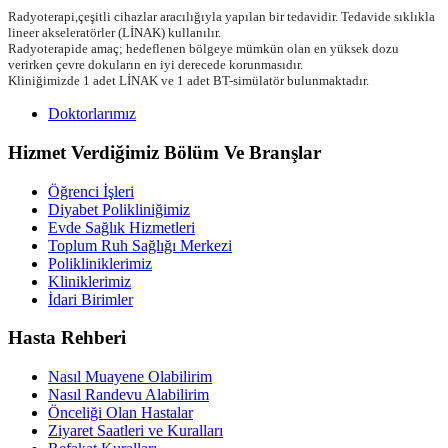
Radyoterapi,çeşitli cihazlar aracılığıyla yapılan bir tedavidir. Tedavide sıklıkla
lineer akseleratörler (LİNAK) kullanılır.
Radyoterapide amaç; hedeflenen bölgeye mümkün olan en yüksek dozu
verirken çevre dokuların en iyi derecede korunmasıdır.
Kliniğimizde 1 adet LİNAK ve 1 adet BT-simülatör bulunmaktadır.
Doktorlarımız
Hizmet Verdiğimiz Bölüm Ve Branşlar
Öğrenci İşleri
Diyabet Polikliniğimiz
Evde Sağlık Hizmetleri
Toplum Ruh Sağlığı Merkezi
Polikliniklerimiz
Kliniklerimiz
İdari Birimler
Hasta Rehberi
Nasıl Muayene Olabilirim
Nasıl Randevu Alabilirim
Önceliği Olan Hastalar
Ziyaret Saatleri ve Kuralları