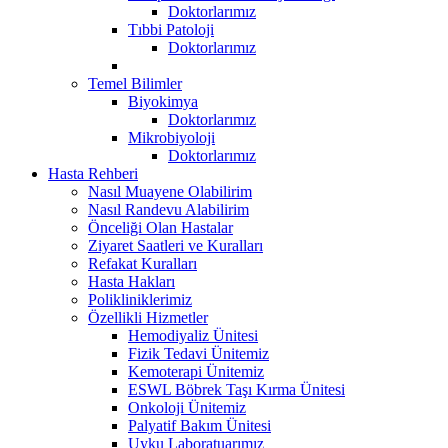
Doktorlarımız
Tıbbi Patoloji
Doktorlarımız
Temel Bilimler
Biyokimya
Doktorlarımız
Mikrobiyoloji
Doktorlarımız
Hasta Rehberi
Nasıl Muayene Olabilirim
Nasıl Randevu Alabilirim
Önceliği Olan Hastalar
Ziyaret Saatleri ve Kuralları
Refakat Kuralları
Hasta Hakları
Polikliniklerimiz
Özellikli Hizmetler
Hemodiyaliz Ünitesi
Fizik Tedavi Ünitemiz
Kemoterapi Ünitemiz
ESWL Böbrek Taşı Kırma Ünitesi
Onkoloji Ünitemiz
Palyatif Bakım Ünitesi
Uyku Laboratuarımız