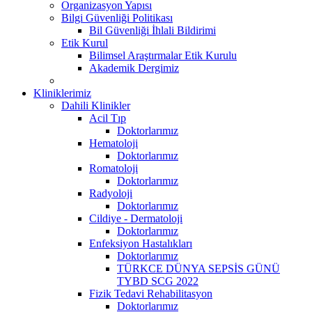
Organizasyon Yapısı
Bilgi Güvenliği Politikası
Bil Güvenliği İhlali Bildirimi
Etik Kurul
Bilimsel Araştırmalar Etik Kurulu
Akademik Dergimiz
Kliniklerimiz
Dahili Klinikler
Acil Tıp
Doktorlarımız
Hematoloji
Doktorlarımız
Romatoloji
Doktorlarımız
Radyoloji
Doktorlarımız
Cildiye - Dermatoloji
Doktorlarımız
Enfeksiyon Hastalıkları
Doktorlarımız
TÜRKCE DÜNYA SEPSİS GÜNÜ
TYBD SCG 2022
Fizik Tedavi Rehabilitasyon
Doktorlarımız