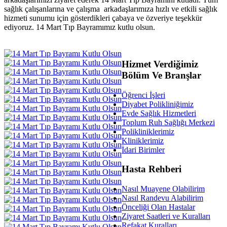
sağlık çalışanlarına ve çalışma arkadaşlarımıza hızlı ve etkili sağlık
hizmeti sunumu için gösterdikleri çabaya ve özveriye teşekkür
ediyoruz. 14 Mart Tıp Bayramımız kutlu olsun.
Hizmet Verdiğimiz
Bölüm Ve Branşlar
Öğrenci İşleri
Diyabet Polikliniğimiz
Evde Sağlık Hizmetleri
Toplum Ruh Sağlığı Merkezi
Polikliniklerimiz
Kliniklerimiz
İdari Birimler
Hasta Rehberi
Nasıl Muayene Olabilirim
Nasıl Randevu Alabilirim
Önceliği Olan Hastalar
Ziyaret Saatleri ve Kuralları
Refakat Kuralları