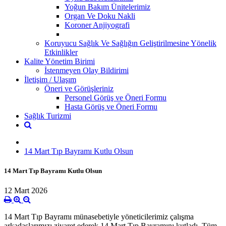
Yoğun Bakım Ünitelerimiz
Organ Ve Doku Nakli
Koroner Anjiyografi
Koruyucu Sağlık Ve Sağlığın Geliştirilmesine Yönelik
Etkinlikler
Kalite Yönetim Birimi
İstenmeyen Olay Bildirimi
İletişim / Ulaşım
Öneri ve Görüşleriniz
Personel Görüş ve Öneri Formu
Hasta Görüş ve Öneri Formu
Sağlık Turizmi
14 Mart Tıp Bayramı Kutlu Olsun
14 Mart Tıp Bayramı Kutlu Olsun
12 Mart 2026
14 Mart Tıp Bayramı münasebetiyle yöneticilerimiz çalışma
arkadaşlarımızı ziyaret ederek 14 Mart Tıp Bayramını kutladı. Tüm