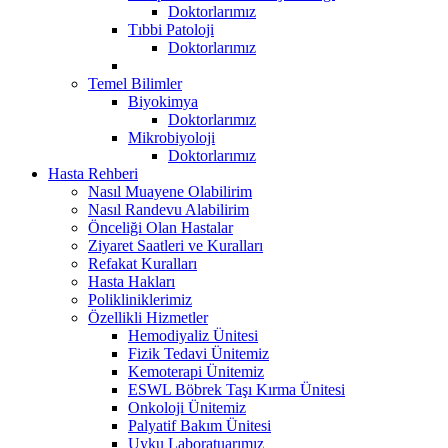
Doktorlarımız
Tıbbi Patoloji
Doktorlarımız
Temel Bilimler
Biyokimya
Doktorlarımız
Mikrobiyoloji
Doktorlarımız
Hasta Rehberi
Nasıl Muayene Olabilirim
Nasıl Randevu Alabilirim
Önceliği Olan Hastalar
Ziyaret Saatleri ve Kuralları
Refakat Kuralları
Hasta Hakları
Polikliniklerimiz
Özellikli Hizmetler
Hemodiyaliz Ünitesi
Fizik Tedavi Ünitemiz
Kemoterapi Ünitemiz
ESWL Böbrek Taşı Kırma Ünitesi
Onkoloji Ünitemiz
Palyatif Bakım Ünitesi
Uyku Laboratuarımız