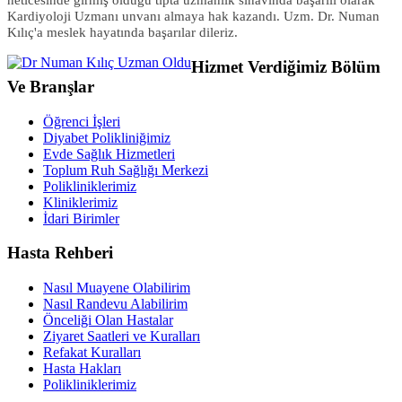
neticesinde girmiş olduğu tıpta uzmanlık sınavında başarılı olarak
Kardiyoloji Uzmanı unvanı almaya hak kazandı. Uzm. Dr. Numan
Kılıç'a meslek hayatında başarılar dileriz.
Hizmet Verdiğimiz Bölüm
Ve Branşlar
Öğrenci İşleri
Diyabet Polikliniğimiz
Evde Sağlık Hizmetleri
Toplum Ruh Sağlığı Merkezi
Polikliniklerimiz
Kliniklerimiz
İdari Birimler
Hasta Rehberi
Nasıl Muayene Olabilirim
Nasıl Randevu Alabilirim
Önceliği Olan Hastalar
Ziyaret Saatleri ve Kuralları
Refakat Kuralları
Hasta Hakları
Polikliniklerimiz