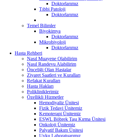
Doktorlarımız
Tıbbi Patoloji
Doktorlarımız
Temel Bilimler
Biyokimya
Doktorlarımız
Mikrobiyoloji
Doktorlarımız
Hasta Rehberi
Nasıl Muayene Olabilirim
Nasıl Randevu Alabilirim
Önceliği Olan Hastalar
Ziyaret Saatleri ve Kuralları
Refakat Kuralları
Hasta Hakları
Polikliniklerimiz
Özellikli Hizmetler
Hemodiyaliz Ünitesi
Fizik Tedavi Ünitemiz
Kemoterapi Ünitemiz
ESWL Böbrek Taşı Kırma Ünitesi
Onkoloji Ünitemiz
Palyatif Bakım Ünitesi
Uyku Laboratuarımız