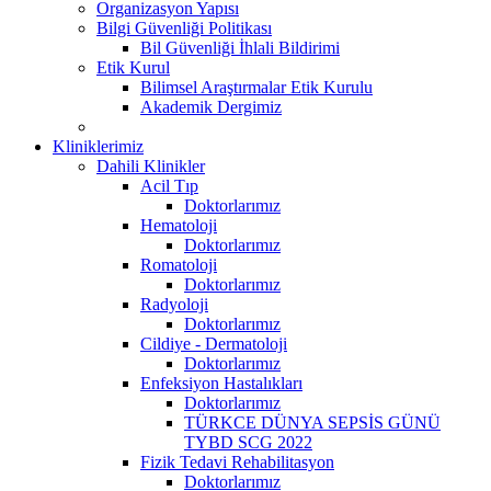
Organizasyon Yapısı
Bilgi Güvenliği Politikası
Bil Güvenliği İhlali Bildirimi
Etik Kurul
Bilimsel Araştırmalar Etik Kurulu
Akademik Dergimiz
Kliniklerimiz
Dahili Klinikler
Acil Tıp
Doktorlarımız
Hematoloji
Doktorlarımız
Romatoloji
Doktorlarımız
Radyoloji
Doktorlarımız
Cildiye - Dermatoloji
Doktorlarımız
Enfeksiyon Hastalıkları
Doktorlarımız
TÜRKCE DÜNYA SEPSİS GÜNÜ
TYBD SCG 2022
Fizik Tedavi Rehabilitasyon
Doktorlarımız