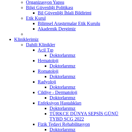
Organizasyon Yapısı
Bilgi Güvenliği Politikası
Bil Güvenliği İhlali Bildirimi
Etik Kurul
Bilimsel Araştırmalar Etik Kurulu
Akademik Dergimiz
Kliniklerimiz
Dahili Klinikler
Acil Tıp
Doktorlarımız
Hematoloji
Doktorlarımız
Romatoloji
Doktorlarımız
Radyoloji
Doktorlarımız
Cildiye - Dermatoloji
Doktorlarımız
Enfeksiyon Hastalıkları
Doktorlarımız
TÜRKCE DÜNYA SEPSİS GÜNÜ
TYBD SCG 2022
Fizik Tedavi Rehabilitasyon
Doktorlarımız