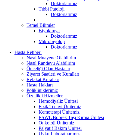
Doktorlarımız
Tıbbi Patoloji
Doktorlarımız
Temel Bilimler
Biyokimya
Doktorlarımız
Mikrobiyoloji
Doktorlarımız
Hasta Rehberi
Nasıl Muayene Olabilirim
Nasıl Randevu Alabilirim
Önceliği Olan Hastalar
Ziyaret Saatleri ve Kuralları
Refakat Kuralları
Hasta Hakları
Polikliniklerimiz
Özellikli Hizmetler
Hemodiyaliz Ünitesi
Fizik Tedavi Ünitemiz
Kemoterapi Ünitemiz
ESWL Böbrek Taşı Kırma Ünitesi
Onkoloji Ünitemiz
Palyatif Bakım Ünitesi
Uyku Laboratuarımız