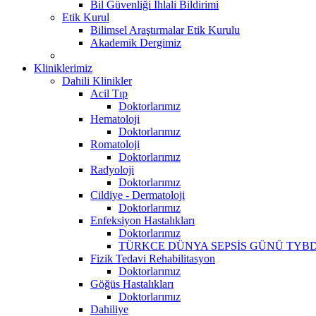
Bil Güvenliği İhlali Bildirimi
Etik Kurul
Bilimsel Araştırmalar Etik Kurulu
Akademik Dergimiz
Kliniklerimiz
Dahili Klinikler
Acil Tıp
Doktorlarımız
Hematoloji
Doktorlarımız
Romatoloji
Doktorlarımız
Radyoloji
Doktorlarımız
Cildiye - Dermatoloji
Doktorlarımız
Enfeksiyon Hastalıkları
Doktorlarımız
TÜRKCE DÜNYA SEPSİS GÜNÜ TYBD
Fizik Tedavi Rehabilitasyon
Doktorlarımız
Göğüs Hastalıkları
Doktorlarımız
Dahiliye