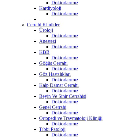
Doktorlarımız
Kardiyoloji
Doktorlarımız
Cerrahi Klinikler
Üroloji
Doktorlarımız
Anestezi
Doktorlarımız
KBB
Doktorlarımız
Göğüs Cerrahi
Doktorlarımız
Göz Hastalıkları
Doktorlarımız
Kalp Damar Cerrahi
Doktorlarımız
Beyin Ve Sinir Cerrahisi
Doktorlarımız
Genel Cerrahi
Doktorlarımız
Ortopedi ve Travmatoloji Kliniği
Doktorlarımız
Tıbbi Patoloji
Doktorlarımız