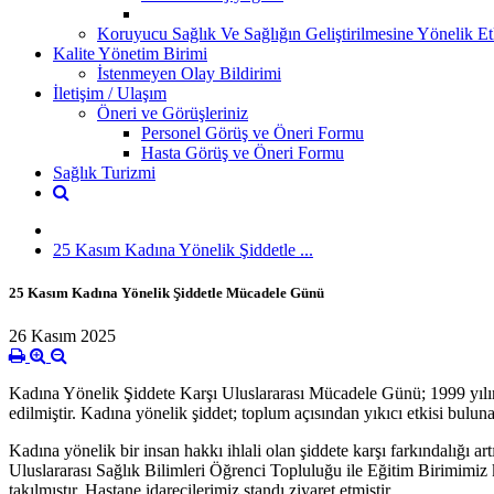
Koruyucu Sağlık Ve Sağlığın Geliştirilmesine Yönelik Etk
Kalite Yönetim Birimi
İstenmeyen Olay Bildirimi
İletişim / Ulaşım
Öneri ve Görüşleriniz
Personel Görüş ve Öneri Formu
Hasta Görüş ve Öneri Formu
Sağlık Turizmi
25 Kasım Kadına Yönelik Şiddetle ...
25 Kasım Kadına Yönelik Şiddetle Mücadele Günü
26 Kasım 2025
Kadına Yönelik Şiddete Karşı Uluslararası Mücadele Günü; 1999 yılınd
edilmiştir. Kadına yönelik şiddet; toplum açısından yıkıcı etkisi bulun
Kadına yönelik bir insan hakkı ihlali olan şiddete karşı farkındalığı
Uluslararası Sağlık Bilimleri Öğrenci Topluluğu ile Eğitim Birimimiz k
takılmıştır. Hastane idarecilerimiz standı ziyaret etmiştir.