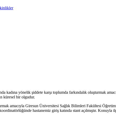
inlikler
a kadına yönelik şiddete karşı toplumda farkındalık oluşturmak amacıy
an küresel bir olgudur.
 artırmak amacıyla Giresun Üniversitesi Sağlık Bilimleri Fakültesi Öğre
oordinatörlüğünde hastanemiz giriş katında stant açılmıştır. Konuyla ilg