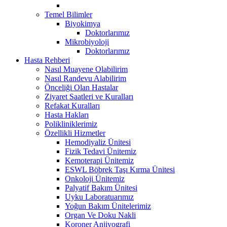
Temel Bilimler
Biyokimya
Doktorlarımız
Mikrobiyoloji
Doktorlarımız
Hasta Rehberi
Nasıl Muayene Olabilirim
Nasıl Randevu Alabilirim
Önceliği Olan Hastalar
Ziyaret Saatleri ve Kuralları
Refakat Kuralları
Hasta Hakları
Polikliniklerimiz
Özellikli Hizmetler
Hemodiyaliz Ünitesi
Fizik Tedavi Ünitemiz
Kemoterapi Ünitemiz
ESWL Böbrek Taşı Kırma Ünitesi
Onkoloji Ünitemiz
Palyatif Bakım Ünitesi
Uyku Laboratuarımız
Yoğun Bakım Ünitelerimiz
Organ Ve Doku Nakli
Koroner Anjiyografi