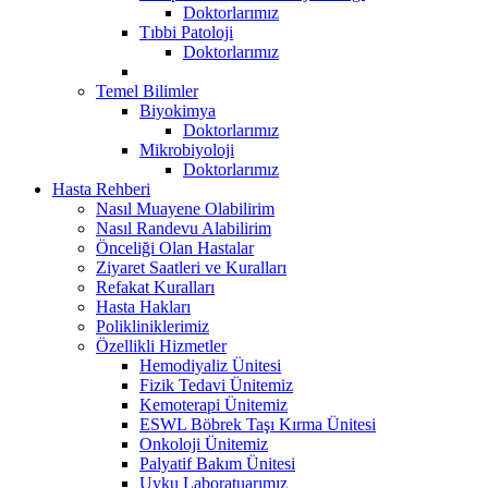
Doktorlarımız
Tıbbi Patoloji
Doktorlarımız
Temel Bilimler
Biyokimya
Doktorlarımız
Mikrobiyoloji
Doktorlarımız
Hasta Rehberi
Nasıl Muayene Olabilirim
Nasıl Randevu Alabilirim
Önceliği Olan Hastalar
Ziyaret Saatleri ve Kuralları
Refakat Kuralları
Hasta Hakları
Polikliniklerimiz
Özellikli Hizmetler
Hemodiyaliz Ünitesi
Fizik Tedavi Ünitemiz
Kemoterapi Ünitemiz
ESWL Böbrek Taşı Kırma Ünitesi
Onkoloji Ünitemiz
Palyatif Bakım Ünitesi
Uyku Laboratuarımız