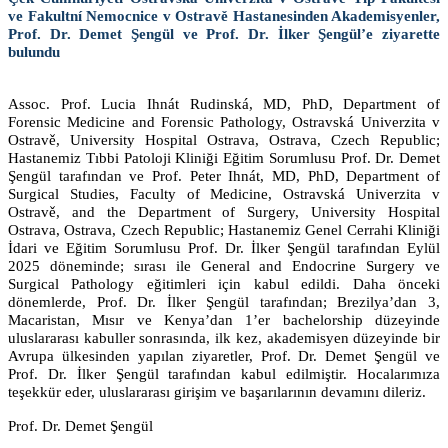
ve Fakultní Nemocnice v Ostravě Hastanesinden Akademisyenler,
Prof. Dr. Demet Şengül ve Prof. Dr. İlker Şengül’e ziyarette
bulundu
Assoc. Prof.
Lucia Ihnát Rudinská, MD, PhD,
Department of
Forensic Medicine and Forensic Pathology, Ostravská Univerzita v
Ostravě, University Hospital Ostrava, Ostrava, Czech Republic
;
Hastanemiz Tıbbi Patoloji
Kliniği Eğitim Sorumlusu Prof. Dr. Demet
Şengül tarafından ve
Prof. Peter Ihnát, MD, PhD, Department of
Surgical Studies, Faculty of Medicine,
Ostravská Univerzita v
Ostravě
, and the
Department of Surgery, University Hospital
Ostrava, Ostrava, Czech Republic
; Hastanemiz
Genel Cerrahi Kliniği
İdari ve Eğitim Sorumlusu Prof. Dr. İlker Şengül tarafından
Eylül
2025 döneminde; sırası ile General and Endocrine Surgery ve
Surgical Pathology eğitimleri için kabul edildi. Daha önceki
dönemlerde,
Prof. Dr. İlker Şengül
tarafından; Brezilya’dan 3,
Macaristan, Mısır ve Kenya’dan 1’er
bachelorship düzeyinde
uluslararası kabuller sonrasında, ilk kez, akademisyen düzeyinde bir
Avrupa ülkesinden yapılan ziyaretler, Prof. Dr. Demet Şengül ve
Prof. Dr. İlker Şengül
tarafından kabul edilmiştir. Hocalarımıza
teşekkür eder,
uluslararası
girişim ve başarılarının devamını dileriz.
Prof. Dr. Demet Şengül