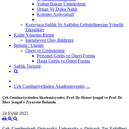
Yoğun Bakım Ünitelerimiz
Organ Ve Doku Nakli
Koroner Anjiyografi
Koruyucu Sağlık Ve Sağlığın Geliştirilmesine Yönelik
Etkinlikler
Kalite Yönetim Birimi
İstenmeyen Olay Bildirimi
İletişim / Ulaşım
Öneri ve Görüşleriniz
Personel Görüş ve Öneri Formu
Hasta Görüş ve Öneri Formu
Sağlık Turizmi
Çek Cumhuriyetinden Akademisyenler, ...
Çek Cumhuriyetinden Akademisyenler, Prof. Dr. Demet Şengül ve Prof. Dr.
İlker Şengül’e Ziyarette Bulundu
24 Eylül 2025
Çek Cumhuriyeti Ostravská Univerzita v Ostravě Tıp Fakültesi