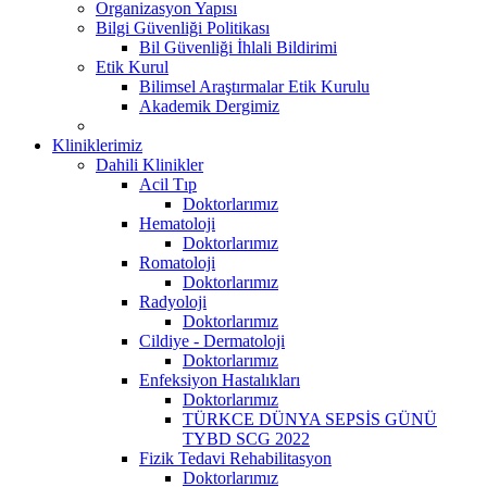
Organizasyon Yapısı
Bilgi Güvenliği Politikası
Bil Güvenliği İhlali Bildirimi
Etik Kurul
Bilimsel Araştırmalar Etik Kurulu
Akademik Dergimiz
Kliniklerimiz
Dahili Klinikler
Acil Tıp
Doktorlarımız
Hematoloji
Doktorlarımız
Romatoloji
Doktorlarımız
Radyoloji
Doktorlarımız
Cildiye - Dermatoloji
Doktorlarımız
Enfeksiyon Hastalıkları
Doktorlarımız
TÜRKCE DÜNYA SEPSİS GÜNÜ
TYBD SCG 2022
Fizik Tedavi Rehabilitasyon
Doktorlarımız