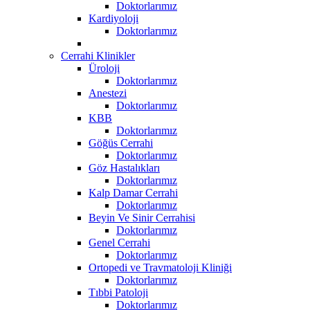
Doktorlarımız
Kardiyoloji
Doktorlarımız
Cerrahi Klinikler
Üroloji
Doktorlarımız
Anestezi
Doktorlarımız
KBB
Doktorlarımız
Göğüs Cerrahi
Doktorlarımız
Göz Hastalıkları
Doktorlarımız
Kalp Damar Cerrahi
Doktorlarımız
Beyin Ve Sinir Cerrahisi
Doktorlarımız
Genel Cerrahi
Doktorlarımız
Ortopedi ve Travmatoloji Kliniği
Doktorlarımız
Tıbbi Patoloji
Doktorlarımız