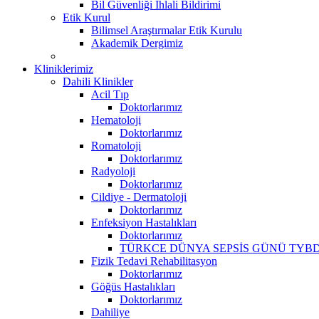
Bil Güvenliği İhlali Bildirimi
Etik Kurul
Bilimsel Araştırmalar Etik Kurulu
Akademik Dergimiz
Kliniklerimiz
Dahili Klinikler
Acil Tıp
Doktorlarımız
Hematoloji
Doktorlarımız
Romatoloji
Doktorlarımız
Radyoloji
Doktorlarımız
Cildiye - Dermatoloji
Doktorlarımız
Enfeksiyon Hastalıkları
Doktorlarımız
TÜRKCE DÜNYA SEPSİS GÜNÜ TYBD
Fizik Tedavi Rehabilitasyon
Doktorlarımız
Göğüs Hastalıkları
Doktorlarımız
Dahiliye