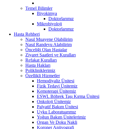
Temel Bilimler
Biyokimya
Doktorlarımız
Mikrobiyoloji
Doktorlarımız
Hasta Rehberi
Nasıl Muayene Olabilirim
Nasıl Randevu Alabilirim
Önceliği Olan Hastalar
Ziyaret Saatleri ve Kuralları
Refakat Kuralları
Hasta Hakları
Polikliniklerimiz
Özellikli Hizmetler
Hemodiyaliz Ünitesi
Fizik Tedavi Ünitemiz
Kemoterapi Ünitemiz
ESWL Böbrek Taşı Kırma Ünitesi
Onkoloji Ünitemiz
Palyatif Bakım Ünitesi
Uyku Laboratuarımız
Yoğun Bakım Ünitelerimiz
Organ Ve Doku Nakli
Koroner Anjiyografi