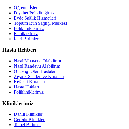
Öğrenci İşleri
Diyabet Polikliniğimiz
Evde Sağlık Hizmetleri
Toplum Ruh Sağlığı Merkezi
Polikliniklerimiz
Kliniklerimiz
İdari Birimler
Hasta Rehberi
Nasıl Muayene Olabilirim
Nasıl Randevu Alabilirim
Önceliği Olan Hastalar
Ziyaret Saatleri ve Kuralları
Refakat Kuralları
Hasta Hakları
Polikliniklerimiz
Kliniklerimiz
Dahili Klinikler
Cerrahi Klinikler
Temel Bilimler