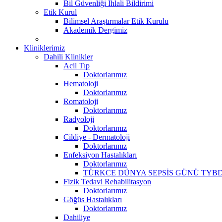
Bil Güvenliği İhlali Bildirimi
Etik Kurul
Bilimsel Araştırmalar Etik Kurulu
Akademik Dergimiz
Kliniklerimiz
Dahili Klinikler
Acil Tıp
Doktorlarımız
Hematoloji
Doktorlarımız
Romatoloji
Doktorlarımız
Radyoloji
Doktorlarımız
Cildiye - Dermatoloji
Doktorlarımız
Enfeksiyon Hastalıkları
Doktorlarımız
TÜRKCE DÜNYA SEPSİS GÜNÜ TYBD
Fizik Tedavi Rehabilitasyon
Doktorlarımız
Göğüs Hastalıkları
Doktorlarımız
Dahiliye