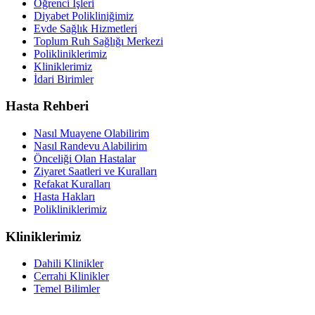
Öğrenci İşleri
Diyabet Polikliniğimiz
Evde Sağlık Hizmetleri
Toplum Ruh Sağlığı Merkezi
Polikliniklerimiz
Kliniklerimiz
İdari Birimler
Hasta Rehberi
Nasıl Muayene Olabilirim
Nasıl Randevu Alabilirim
Önceliği Olan Hastalar
Ziyaret Saatleri ve Kuralları
Refakat Kuralları
Hasta Hakları
Polikliniklerimiz
Kliniklerimiz
Dahili Klinikler
Cerrahi Klinikler
Temel Bilimler