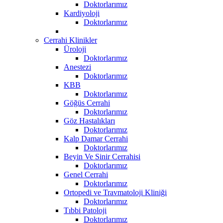
Doktorlarımız
Kardiyoloji
Doktorlarımız
Cerrahi Klinikler
Üroloji
Doktorlarımız
Anestezi
Doktorlarımız
KBB
Doktorlarımız
Göğüs Cerrahi
Doktorlarımız
Göz Hastalıkları
Doktorlarımız
Kalp Damar Cerrahi
Doktorlarımız
Beyin Ve Sinir Cerrahisi
Doktorlarımız
Genel Cerrahi
Doktorlarımız
Ortopedi ve Travmatoloji Kliniği
Doktorlarımız
Tıbbi Patoloji
Doktorlarımız