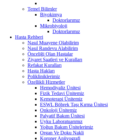
Temel Bilimler
Biyokimya
Doktorlarımız
Mikrobiyoloji
Doktorlarımız
Hasta Rehberi
Nasıl Muayene Olabilirim
Nasıl Randevu Alabilirim
Önceliği Olan Hastalar
Ziyaret Saatleri ve Kuralları
Refakat Kuralları
Hasta Hakları
Polikliniklerimiz
Özellikli Hizmetler
Hemodiyaliz Ünitesi
Fizik Tedavi Ünitemiz
Kemoterapi Ünitemiz
ESWL Böbrek Taşı Kırma Ünitesi
Onkoloji Ünitemiz
Palyatif Bakım Ünitesi
Uyku Laboratuarımız
Yoğun Bakım Ünitelerimiz
Organ Ve Doku Nakli
Koroner Anjiyografi