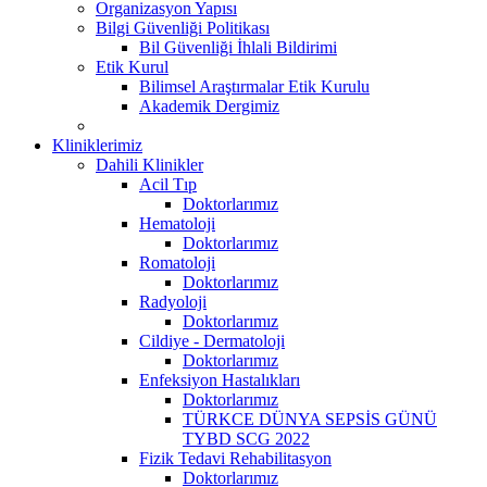
Organizasyon Yapısı
Bilgi Güvenliği Politikası
Bil Güvenliği İhlali Bildirimi
Etik Kurul
Bilimsel Araştırmalar Etik Kurulu
Akademik Dergimiz
Kliniklerimiz
Dahili Klinikler
Acil Tıp
Doktorlarımız
Hematoloji
Doktorlarımız
Romatoloji
Doktorlarımız
Radyoloji
Doktorlarımız
Cildiye - Dermatoloji
Doktorlarımız
Enfeksiyon Hastalıkları
Doktorlarımız
TÜRKCE DÜNYA SEPSİS GÜNÜ
TYBD SCG 2022
Fizik Tedavi Rehabilitasyon
Doktorlarımız