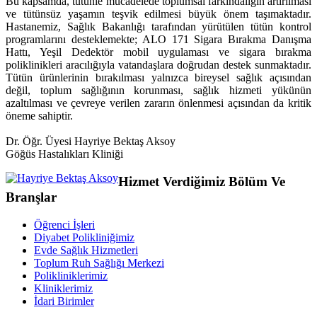
Bu kapsamda, tütünle mücadelede toplumsal farkındalığın artırılması
ve tütünsüz yaşamın teşvik edilmesi büyük önem taşımaktadır.
Hastanemiz, Sağlık Bakanlığı tarafından yürütülen tütün kontrol
programlarını desteklemekte; ALO 171 Sigara Bırakma Danışma
Hattı, Yeşil Dedektör mobil uygulaması ve sigara bırakma
poliklinikleri aracılığıyla vatandaşlara doğrudan destek sunmaktadır.
Tütün ürünlerinin bırakılması yalnızca bireysel sağlık açısından
değil, toplum sağlığının korunması, sağlık hizmeti yükünün
azaltılması ve çevreye verilen zararın önlenmesi açısından da kritik
öneme sahiptir.
Dr. Öğr. Üyesi Hayriye Bektaş Aksoy
Göğüs Hastalıkları Kliniği
Hizmet Verdiğimiz Bölüm Ve
Branşlar
Öğrenci İşleri
Diyabet Polikliniğimiz
Evde Sağlık Hizmetleri
Toplum Ruh Sağlığı Merkezi
Polikliniklerimiz
Kliniklerimiz
İdari Birimler