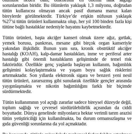
sorunlarından biridir. Bu ölümlerin yaklaşık 1,3 milyonu, doğrudan
tütün kullanıcısı olmayan ancak pasif dumana maruz kalan
bireylerde görülmektedir. Türkiye’de erişkin nüfusun yaklaşık
%27’si tütün ürünleri kullanmakta olup, her yıl 100 binden fazla kişi
tütüne bağlı hastalıklar nedeniyle hayatını kaybetmektedir.
Tütün ürünleri, başta akciğer kanseri olmak üzere ağız, gırtlak,
yemek borusu, pankreas, mesane gibi birçok organ kanseriyle
yakından ilişkilidir. Bunun yanı sıra, kronik obstrüktif akciğer
hastalığı (KOAH), kalp-damar hastalıkları, inme ve periferal arter
hastalığı gibi önemli hastalıkların gelişiminde de temel risk
faktörüdür. Özellikle genç yaşlarda başlayan kullanım, bağımlılık
gelişimini kolaylaştırmakta ve yaşam boyu sağlık risklerini
artırmaktadır. Son yıllarda elektronik sigara ve benzeri yeni nesil
tütün ürünleri, zararsızmış gibi sunularak özellikle gençler arasında
yaygınlaşmakta ve nikotin bağımlılığını farklı bir biçimde
sürdürmektedir.
Tütün kullanımının yol açtığı zararlar sadece bireysel düzeyde değil,
toplum sağlığı ve çevresel sürdürülebilirlik açısından da ciddi
boyuttadır. Dünya genelinde milyonlarca hektar verimli tarım arazisi
tütün yetiştiriciliği için kullanılmakta, bu durum ormansızlaşma ve
gıda güvenliği sorunlarına da yol açmaktadır.