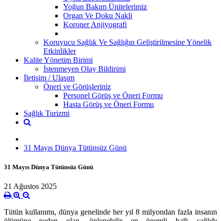
Yoğun Bakım Ünitelerimiz
Organ Ve Doku Nakli
Koroner Anjiyografi
Koruyucu Sağlık Ve Sağlığın Geliştirilmesine Yönelik
Etkinlikler
Kalite Yönetim Birimi
İstenmeyen Olay Bildirimi
İletişim / Ulaşım
Öneri ve Görüşleriniz
Personel Görüş ve Öneri Formu
Hasta Görüş ve Öneri Formu
Sağlık Turizmi
31 Mayıs Dünya Tütünsüz Günü
31 Mayıs Dünya Tütünsüz Günü
21 Ağustos 2025
Tütün kullanımı, dünya genelinde her yıl 8 milyondan fazla insanın
ölümüne neden olan, önlenebilir en önemli halk sağlığı