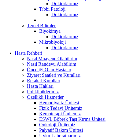
Doktorlarımız
Tıbbi Patoloji
Doktorlarımız
Temel Bilimler
Biyokimya
Doktorlarımız
Mikrobiyoloji
Doktorlarımız
Hasta Rehberi
Nasıl Muayene Olabilirim
Nasıl Randevu Alabilirim
Önceliği Olan Hastalar
Ziyaret Saatleri ve Kuralları
Refakat Kuralları
Hasta Hakları
Polikliniklerimiz
Özellikli Hizmetler
Hemodiyaliz Ünitesi
Fizik Tedavi Ünitemiz
Kemoterapi Ünitemiz
ESWL Böbrek Taşı Kırma Ünitesi
Onkoloji Ünitemiz
Palyatif Bakım Ünitesi
Uyku Laboratuarımız