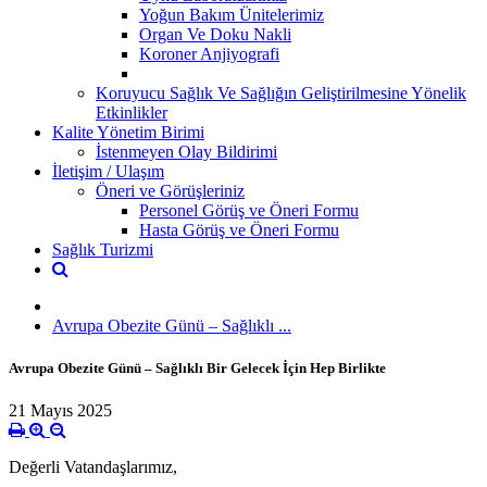
Yoğun Bakım Ünitelerimiz
Organ Ve Doku Nakli
Koroner Anjiyografi
Koruyucu Sağlık Ve Sağlığın Geliştirilmesine Yönelik
Etkinlikler
Kalite Yönetim Birimi
İstenmeyen Olay Bildirimi
İletişim / Ulaşım
Öneri ve Görüşleriniz
Personel Görüş ve Öneri Formu
Hasta Görüş ve Öneri Formu
Sağlık Turizmi
Avrupa Obezite Günü – Sağlıklı ...
Avrupa Obezite Günü – Sağlıklı Bir Gelecek İçin Hep Birlikte
21 Mayıs 2025
Değerli Vatandaşlarımız,