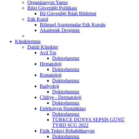
Organizasyon Yapısı
Bilgi Güvenliği Politikası
Bil Güvenliği İhlali Bildirimi
Etik Kurul
Bilimsel Araştırmalar Etik Kurulu
Akademik Dergimiz
Kliniklerimiz
Dahili Klinikler
Acil Tıp
Doktorlarımız
Hematoloji
Doktorlarımız
Romatoloji
Doktorlarımız
Radyoloji
Doktorlarımız
Cildiye - Dermatoloji
Doktorlarımız
Enfeksiyon Hastalıkları
Doktorlarımız
TÜRKCE DÜNYA SEPSİS GÜNÜ
TYBD SCG 2022
Fizik Tedavi Rehabilitasyon
Doktorlarımız