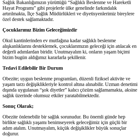
Sağlık Bakanlığımızın yürüttüğü “Sağlıklı Beslenme ve Hareketli
Hayat Programı” gibi projelerle ülke genelinde farkındalık
artırılmakta, İlçe Sağlık Müdürlükleri ve diyetisyenlerimiz bireylere
özel destek sağlamaktadır.
Çocuklarımız Bizim Geleceğimizdir
Okul kantinlerinden ev mutfağına kadar sağlıklı beslenme
alışkanlıklarını desteklemek, çocuklarımızın geleceği için atılacak en
değerli adımlardan biridir. Unutmayalım ki, onların yaşam biçimi
bizim bugün aldığımız kararlarla şekillenir.
Tedavi Edilebilir Bir Durum
Obezite; uygun beslenme programları, düzenli fiziksel aktivite ve
yaşam tarzı değişiklikleriyle kontrol altına alınabilir. Uzman denetimi
dışında uygulanan “şok diyetler” kalıcı çözüm sağlamamakta, aksine
sağlık üzerinde olumsuz etkiler yaratabilmektedir.
Sonuç Olarak;
Obezite önlenebilir bir sağlık sorunudur. Bu önemli günde hep
birlikte sağlıklı yaşamı benimseyerek geleceğimiz için güçlü bir
adım atalım. Unutmayalım, küçük değişiklikler büyük sonuçlar
doğurur.