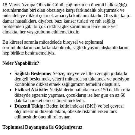
18 Mayıs Avrupa Obezite Günü, çağımızın en önemli halk sağlığı
sorunlarından biri olan obeziteye karşı farkındalık oluşturmak ve
mücadeleye dikkat çekmek amacıyla kutlanmaktadır. Obezite; kalp-
damar hastalıkları, diyabet, bazı kanser türleri ve ruh sağlığı
problemleri gibi birçok ciddi sağlık sorununun temelinde yer
almakta, her yaş grubunu etkilemektedir.
Bu küresel sorunla mücadelede bireysel ve toplumsal
sorumluluklarımızın farkında olmalı, sağlıklı yaşam alışkanlıklarını
hep birlikte benimsemeliyiz.
Neler Yapabiliriz?
Sağlıklı Beslenme:
Sebze, meyve ve liften zengin gıdalarla
dengeli beslenmek, yeterli miktarda su tüketmek ve porsiyon
kontrolüne dikkat etmek sağlığımızın temelini oluşturur.
Fiziksel Aktivite:
Yetişkinlerin haftada en az 150 dakika orta
düzeyde egzersiz yapması, çocukların ise her gün en az 60
dakika hareket etmesi önerilmektedir.
Düzenli Takip:
Beden kütle indeksi (BKİ) ve bel çevresi
ölçümlerinin düzenli takibi, obezite riskinin erken fark
edilmesinde önemli rol oynar.
Toplumsal Dayanışma ile Güçleniyoruz