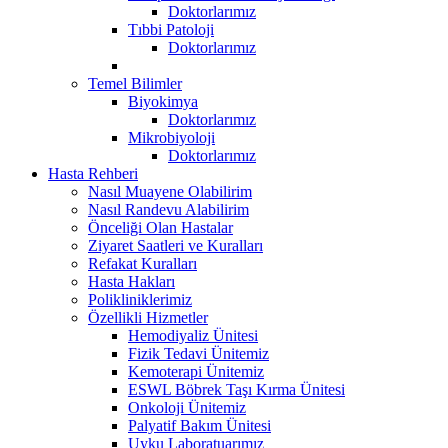
Doktorlarımız
Tıbbi Patoloji
Doktorlarımız
Temel Bilimler
Biyokimya
Doktorlarımız
Mikrobiyoloji
Doktorlarımız
Hasta Rehberi
Nasıl Muayene Olabilirim
Nasıl Randevu Alabilirim
Önceliği Olan Hastalar
Ziyaret Saatleri ve Kuralları
Refakat Kuralları
Hasta Hakları
Polikliniklerimiz
Özellikli Hizmetler
Hemodiyaliz Ünitesi
Fizik Tedavi Ünitemiz
Kemoterapi Ünitemiz
ESWL Böbrek Taşı Kırma Ünitesi
Onkoloji Ünitemiz
Palyatif Bakım Ünitesi
Uyku Laboratuarımız