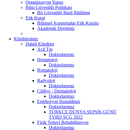
Organizasyon Yapısı
Bilgi Güvenliği Politikası
Bil Güvenliği İhlali Bildirimi
Etik Kurul
Bilimsel Araştırmalar Etik Kurulu
Akademik Dergimiz
Kliniklerimiz
Dahili Klinikler
Acil Tıp
Doktorlarımız
Hematoloji
Doktorlarımız
Romatoloji
Doktorlarımız
Radyoloji
Doktorlarımız
Cildiye - Dermatoloji
Doktorlarımız
Enfeksiyon Hastalıkları
Doktorlarımız
TÜRKCE DÜNYA SEPSİS GÜNÜ
TYBD SCG 2022
Fizik Tedavi Rehabilitasyon
Doktorlarımız