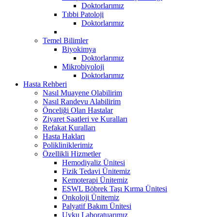
Doktorlarımız
Tıbbi Patoloji
Doktorlarımız
Temel Bilimler
Biyokimya
Doktorlarımız
Mikrobiyoloji
Doktorlarımız
Hasta Rehberi
Nasıl Muayene Olabilirim
Nasıl Randevu Alabilirim
Önceliği Olan Hastalar
Ziyaret Saatleri ve Kuralları
Refakat Kuralları
Hasta Hakları
Polikliniklerimiz
Özellikli Hizmetler
Hemodiyaliz Ünitesi
Fizik Tedavi Ünitemiz
Kemoterapi Ünitemiz
ESWL Böbrek Taşı Kırma Ünitesi
Onkoloji Ünitemiz
Palyatif Bakım Ünitesi
Uyku Laboratuarımız