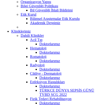
Organizasyon Yapısı
Bilgi Güvenliği Politikası
Bil Güvenliği İhlali Bildirimi
Etik Kurul
Bilimsel Araştırmalar Etik Kurulu
Akademik Dergimiz
Kliniklerimiz
Dahili Klinikler
Acil Tıp
Doktorlarımız
Hematoloji
Doktorlarımız
Romatoloji
Doktorlarımız
Radyoloji
Doktorlarımız
Cildiye - Dermatoloji
Doktorlarımız
Enfeksiyon Hastalıkları
Doktorlarımız
TÜRKCE DÜNYA SEPSİS GÜNÜ
TYBD SCG 2022
Fizik Tedavi Rehabilitasyon
Doktorlarımız