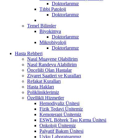
Doktorlarımız
Tıbbi Patoloji
Doktorlarımız
Temel Bilimler
Biyokimya
Doktorlarımız
Mikrobiyoloji
Doktorlarımız
Hasta Rehberi
Nasıl Muayene Olabilirim
Nasıl Randevu Alabilirim
Önceliği Olan Hastalar
Ziyaret Saatleri ve Kuralları
Refakat Kuralları
Hasta Hakları
Polikliniklerimiz
Özellikli Hizmetler
Hemodiyaliz Ünitesi
Fizik Tedavi Ünitemiz
Kemoterapi Ünitemiz
ESWL Böbrek Taşı Kırma Ünitesi
Onkoloji Ünitemiz
Palyatif Bakım Ünitesi
Uyku Laboratuarımız