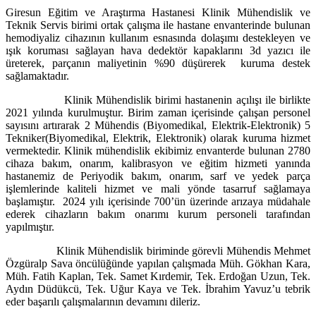
Giresun Eğitim ve Araştırma Hastanesi Klinik Mühendislik ve
Teknik Servis birimi ortak çalışma ile hastane envanterinde bulunan
hemodiyaliz cihazının kullanım esnasında dolaşımı destekleyen ve
ışık koruması sağlayan hava dedektör kapaklarını 3d yazıcı ile
üreterek, parçanın maliyetinin %90 düşürerek kuruma destek
sağlamaktadır.
Klinik Mühendislik birimi hastanenin açılışı ile birlikte
2021 yılında kurulmuştur. Birim zaman içerisinde çalışan personel
sayısını artırarak 2 Mühendis (Biyomedikal, Elektrik-Elektronik) 5
Tekniker(Biyomedikal, Elektrik, Elektronik) olarak kuruma hizmet
vermektedir. Klinik mühendislik ekibimiz envanterde bulunan 2780
cihaza bakım, onarım, kalibrasyon ve eğitim hizmeti yanında
hastanemiz de Periyodik bakım, onarım, sarf ve yedek parça
işlemlerinde kaliteli hizmet ve mali yönde tasarruf sağlamaya
başlamıştır. 2024 yılı içerisinde 700’ün üzerinde arızaya müdahale
ederek cihazların bakım onarımı kurum personeli tarafından
yapılmıştır.
Klinik Mühendislik biriminde görevli Mühendis Mehmet
Özgüralp Sava öncülüğünde yapılan çalışmada Müh. Gökhan Kara,
Müh. Fatih Kaplan, Tek. Samet Kırdemir, Tek. Erdoğan Uzun, Tek.
Aydın Düdükcü, Tek. Uğur Kaya ve Tek. İbrahim Yavuz’u tebrik
eder başarılı çalışmalarının devamını dileriz.