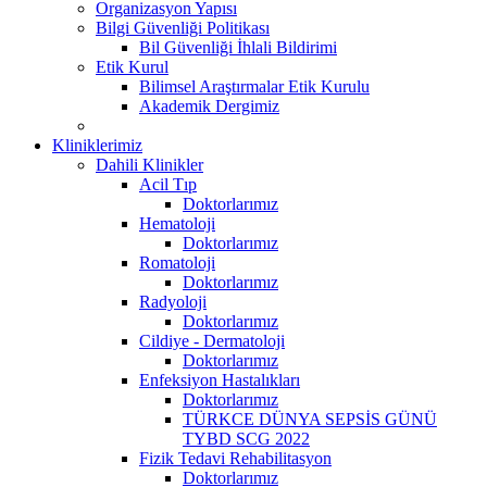
Organizasyon Yapısı
Bilgi Güvenliği Politikası
Bil Güvenliği İhlali Bildirimi
Etik Kurul
Bilimsel Araştırmalar Etik Kurulu
Akademik Dergimiz
Kliniklerimiz
Dahili Klinikler
Acil Tıp
Doktorlarımız
Hematoloji
Doktorlarımız
Romatoloji
Doktorlarımız
Radyoloji
Doktorlarımız
Cildiye - Dermatoloji
Doktorlarımız
Enfeksiyon Hastalıkları
Doktorlarımız
TÜRKCE DÜNYA SEPSİS GÜNÜ
TYBD SCG 2022
Fizik Tedavi Rehabilitasyon
Doktorlarımız