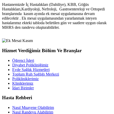
Hastanemizde İç Hastalıkları (Dahiliye), KBB, Göğüs
Hastalıkları,Kardiyoloji, Nefroloji, Gastroentereloji ve Ortopedi
branşlarında kasım ayında ek mesai uygulamasına devam
edilecektir . Ek mesai uygulamasından yararlanmak isteyen
hastalarımız ekteki tabloda belirtilen gün ve saatlere uygun olarak
MHRS den randevu oluşturabilirler.
Hizmet Verdiğimiz Bölüm Ve Branşlar
Öğrenci İşleri
Diyabet Polikliniğimiz
Evde Sağlık Hizmetleri
Toplum Ruh Sağlığı Merkezi
Polikliniklerimiz
Kliniklerimiz
İdari Birimler
Hasta Rehberi
Nasıl Muayene Olabilirim
Nasıl Randevu Alabilirim