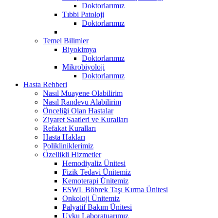
Doktorlarımız
Tıbbi Patoloji
Doktorlarımız
Temel Bilimler
Biyokimya
Doktorlarımız
Mikrobiyoloji
Doktorlarımız
Hasta Rehberi
Nasıl Muayene Olabilirim
Nasıl Randevu Alabilirim
Önceliği Olan Hastalar
Ziyaret Saatleri ve Kuralları
Refakat Kuralları
Hasta Hakları
Polikliniklerimiz
Özellikli Hizmetler
Hemodiyaliz Ünitesi
Fizik Tedavi Ünitemiz
Kemoterapi Ünitemiz
ESWL Böbrek Taşı Kırma Ünitesi
Onkoloji Ünitemiz
Palyatif Bakım Ünitesi
Uyku Laboratuarımız