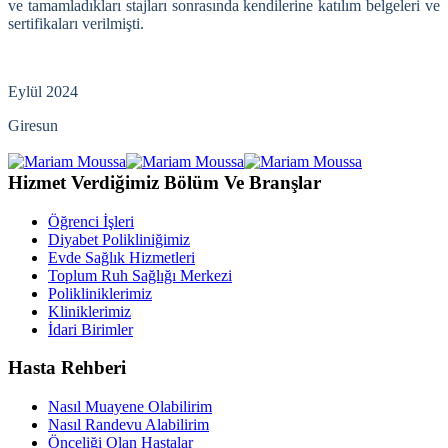
ve tamamladıkları stajları sonrasında kendilerine katılım belgeleri ve
sertifikaları verilmişti.
Eylül 2024
Giresun
Hizmet Verdiğimiz Bölüm Ve Branşlar
Öğrenci İşleri
Diyabet Polikliniğimiz
Evde Sağlık Hizmetleri
Toplum Ruh Sağlığı Merkezi
Polikliniklerimiz
Kliniklerimiz
İdari Birimler
Hasta Rehberi
Nasıl Muayene Olabilirim
Nasıl Randevu Alabilirim
Önceliği Olan Hastalar