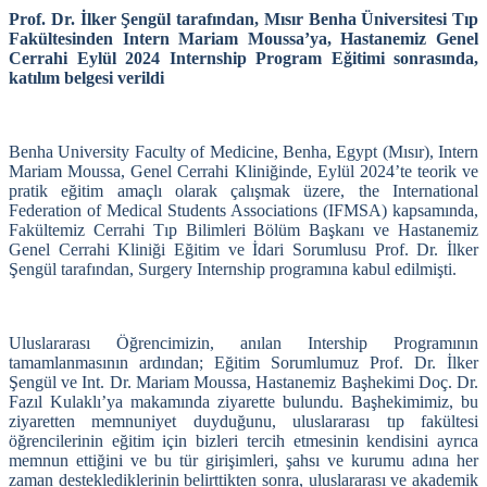
Prof. Dr. İlker Şengül tarafından, Mısır Benha Üniversitesi Tıp
Fakültesinden Intern Mariam Moussa’ya, Hastanemiz Genel
Cerrahi Eylül 2024 Internship Program Eğitimi sonrasında,
katılım belgesi verildi
Benha University Faculty of Medicine, Benha, Egypt (Mısır), Intern
Mariam Moussa, Genel Cerrahi Kliniğinde, Eylül 2024’te teorik ve
pratik eğitim amaçlı olarak çalışmak üzere, the International
Federation of Medical Students Associations (IFMSA) kapsamında,
Fakültemiz Cerrahi Tıp Bilimleri Bölüm Başkanı ve Hastanemiz
Genel Cerrahi Kliniği Eğitim ve İdari Sorumlusu Prof. Dr. İlker
Şengül tarafından, Surgery Internship programına kabul edilmişti.
Uluslararası Öğrencimizin, anılan Intership Programının
tamamlanmasının ardından; Eğitim Sorumlumuz Prof. Dr. İlker
Şengül ve Int. Dr. Mariam Moussa, Hastanemiz Başhekimi Doç. Dr.
Fazıl Kulaklı’ya makamında ziyarette bulundu. Başhekimimiz, bu
ziyaretten memnuniyet duyduğunu, uluslararası tıp fakültesi
öğrencilerinin eğitim için bizleri tercih etmesinin kendisini ayrıca
memnun ettiğini ve bu tür girişimleri, şahsı ve kurumu adına her
zaman desteklediklerinin belirttikten sonra, uluslararası ve akademik