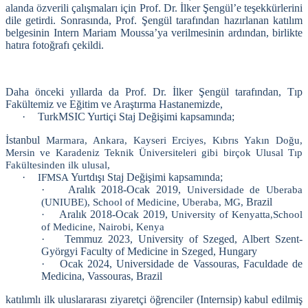
alanda özverili çalışmaları için Prof. Dr. İlker Şengül’e teşekkürlerini
dile getirdi. Sonrasında, Prof. Şengül tarafından hazırlanan katılım
belgesinin Intern Mariam Moussa’ya verilmesinin ardından, birlikte
hatıra fotoğrafı çekildi.
Daha önceki yıllarda da Prof. Dr. İlker Şengül tarafından, Tıp
Fakültemiz ve Eğitim ve Araştırma Hastanemizde,
·
TurkMSIC Yurtiçi Staj Değişimi kapsamında;
İstanbul
Marmara, Ankara, Kayseri Erciyes, Kıbrıs Yakın Doğu,
Mersin ve Karadeniz Teknik Üniversiteleri gibi birçok Ulusal Tıp
Fakültesinden ilk ulusal,
·
Yurtdışı Staj Değişimi kapsamında
;
IFMSA
·
Aralık 2018-Ocak 2019,
Universidade de Uberaba
Brazil
(UNIUBE), School of Medicine, Uberaba, MG,
Aralık 2018-Ocak 2019,
·
University of Kenyatta,
School
of Medicine, Nairobi, Kenya
·
Temmuz 2023, University of Szeged, Albert Szent-
Györgyi Faculty of Medicine in Szeged, Hungary
·
Ocak 2024, Universidade de Vassouras, Faculdade de
Medicina, Vassouras, Brazil
katılımlı ilk uluslararası ziyaretçi öğrenciler (Internsip) kabul edilmiş