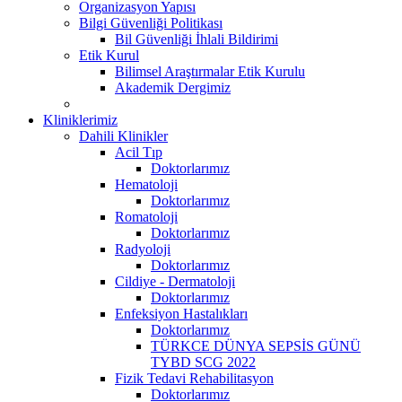
Organizasyon Yapısı
Bilgi Güvenliği Politikası
Bil Güvenliği İhlali Bildirimi
Etik Kurul
Bilimsel Araştırmalar Etik Kurulu
Akademik Dergimiz
Kliniklerimiz
Dahili Klinikler
Acil Tıp
Doktorlarımız
Hematoloji
Doktorlarımız
Romatoloji
Doktorlarımız
Radyoloji
Doktorlarımız
Cildiye - Dermatoloji
Doktorlarımız
Enfeksiyon Hastalıkları
Doktorlarımız
TÜRKCE DÜNYA SEPSİS GÜNÜ
TYBD SCG 2022
Fizik Tedavi Rehabilitasyon
Doktorlarımız