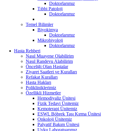
Doktorlarımız
Tıbbi Patoloji
Doktorlarımız
Temel Bilimler
Biyokimya
Doktorlarımız
Mikrobiyoloji
Doktorlarımız
Hasta Rehberi
Nasıl Muayene Olabilirim
Nasıl Randevu Alabilirim
Önceliği Olan Hastalar
Ziyaret Saatleri ve Kuralları
Refakat Kuralları
Hasta Hakları
Polikliniklerimiz
Özellikli Hizmetler
Hemodiyaliz Ünitesi
Fizik Tedavi Ünitemiz
Kemoterapi Ünitemiz
ESWL Böbrek Taşı Kırma Ünitesi
Onkoloji Ünitemiz
Palyatif Bakım Ünitesi
Uyku Laboratuarımız