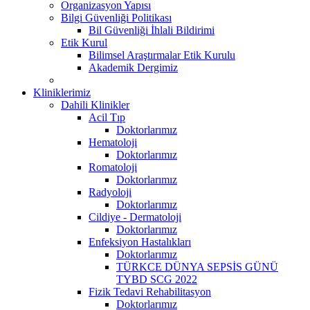
Organizasyon Yapısı
Bilgi Güvenliği Politikası
Bil Güvenliği İhlali Bildirimi
Etik Kurul
Bilimsel Araştırmalar Etik Kurulu
Akademik Dergimiz
Kliniklerimiz
Dahili Klinikler
Acil Tıp
Doktorlarımız
Hematoloji
Doktorlarımız
Romatoloji
Doktorlarımız
Radyoloji
Doktorlarımız
Cildiye - Dermatoloji
Doktorlarımız
Enfeksiyon Hastalıkları
Doktorlarımız
TÜRKCE DÜNYA SEPSİS GÜNÜ
TYBD SCG 2022
Fizik Tedavi Rehabilitasyon
Doktorlarımız