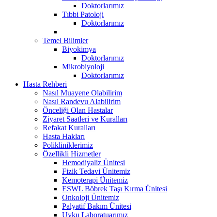
Doktorlarımız
Tıbbi Patoloji
Doktorlarımız
Temel Bilimler
Biyokimya
Doktorlarımız
Mikrobiyoloji
Doktorlarımız
Hasta Rehberi
Nasıl Muayene Olabilirim
Nasıl Randevu Alabilirim
Önceliği Olan Hastalar
Ziyaret Saatleri ve Kuralları
Refakat Kuralları
Hasta Hakları
Polikliniklerimiz
Özellikli Hizmetler
Hemodiyaliz Ünitesi
Fizik Tedavi Ünitemiz
Kemoterapi Ünitemiz
ESWL Böbrek Taşı Kırma Ünitesi
Onkoloji Ünitemiz
Palyatif Bakım Ünitesi
Uyku Laboratuarımız