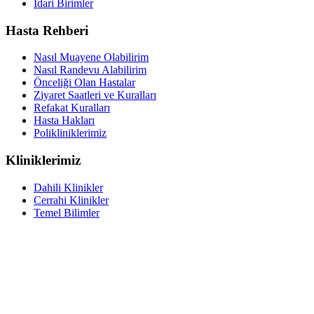
İdari Birimler
Hasta Rehberi
Nasıl Muayene Olabilirim
Nasıl Randevu Alabilirim
Önceliği Olan Hastalar
Ziyaret Saatleri ve Kuralları
Refakat Kuralları
Hasta Hakları
Polikliniklerimiz
Kliniklerimiz
Dahili Klinikler
Cerrahi Klinikler
Temel Bilimler