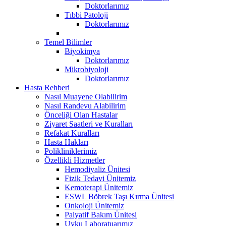
Doktorlarımız
Tıbbi Patoloji
Doktorlarımız
Temel Bilimler
Biyokimya
Doktorlarımız
Mikrobiyoloji
Doktorlarımız
Hasta Rehberi
Nasıl Muayene Olabilirim
Nasıl Randevu Alabilirim
Önceliği Olan Hastalar
Ziyaret Saatleri ve Kuralları
Refakat Kuralları
Hasta Hakları
Polikliniklerimiz
Özellikli Hizmetler
Hemodiyaliz Ünitesi
Fizik Tedavi Ünitemiz
Kemoterapi Ünitemiz
ESWL Böbrek Taşı Kırma Ünitesi
Onkoloji Ünitemiz
Palyatif Bakım Ünitesi
Uyku Laboratuarımız