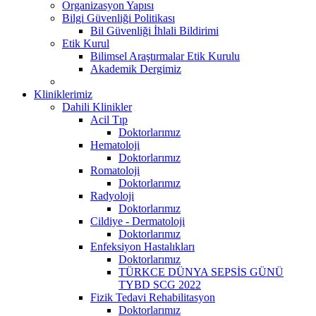
Organizasyon Yapısı
Bilgi Güvenliği Politikası
Bil Güvenliği İhlali Bildirimi
Etik Kurul
Bilimsel Araştırmalar Etik Kurulu
Akademik Dergimiz
Kliniklerimiz
Dahili Klinikler
Acil Tıp
Doktorlarımız
Hematoloji
Doktorlarımız
Romatoloji
Doktorlarımız
Radyoloji
Doktorlarımız
Cildiye - Dermatoloji
Doktorlarımız
Enfeksiyon Hastalıkları
Doktorlarımız
TÜRKCE DÜNYA SEPSİS GÜNÜ
TYBD SCG 2022
Fizik Tedavi Rehabilitasyon
Doktorlarımız