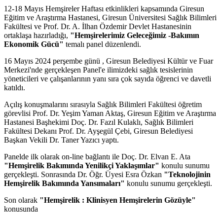
12-18 Mayıs Hemşireler Haftası etkinlikleri kapsamında Giresun
Eğitim ve Araştırma Hastanesi, Giresun Üniversitesi Sağlık Bilimleri
Fakültesi ve Prof. Dr. A. İlhan Özdemir Devlet Hastanesinin
ortaklaşa hazırladığı,
"Hemşirelerimiz Geleceğimiz -Bakımın
Ekonomik Gücü"
temalı panel düzenlendi.
16 Mayıs 2024 perşembe günü , Giresun Belediyesi Kültür ve Fuar
Merkezi'nde gerçekleşen Panel'e ilimizdeki sağlık tesislerinin
yöneticileri ve çalışanlarının yanı sıra çok sayıda öğrenci ve davetli
katıldı.
Açılış konuşmalarını sırasıyla Sağlık Bilimleri Fakültesi öğretim
görevlisi Prof. Dr. Yeşim Yaman Aktaş, Giresun Eğitim ve Araştırma
Hastanesi Başhekimi Doç. Dr. Fazıl Kulaklı, Sağlık Bilimleri
Fakültesi Dekanı Prof. Dr. Ayşegül Çebi, Giresun Belediyesi
Başkan Vekili Dr. Taner Yazıcı yaptı.
Panelde ilk olarak on-line bağlantı ile Doç. Dr. Elvan E. Ata
"Hemşirelik Bakımında Yenilikçi Yaklaşımlar"
konulu sunumu
gerçekleşti. Sonrasında Dr. Öğr. Üyesi Esra Özkan
"Teknolojinin
Hemşirelik Bakımında Yansımaları"
konulu sunumu gerçekleşti.
Son olarak
"Hemşirelik : Klinisyen Hemşirelerin Gözüyle"
konusunda