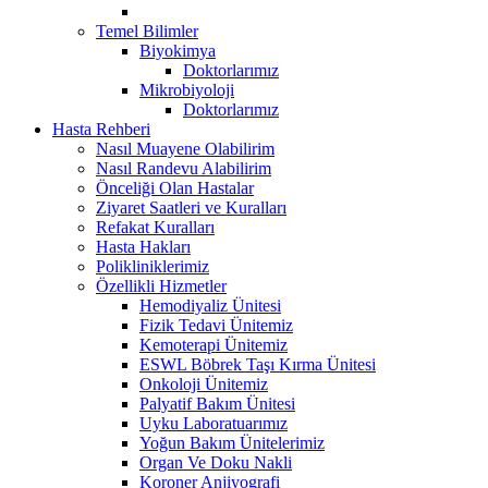
Temel Bilimler
Biyokimya
Doktorlarımız
Mikrobiyoloji
Doktorlarımız
Hasta Rehberi
Nasıl Muayene Olabilirim
Nasıl Randevu Alabilirim
Önceliği Olan Hastalar
Ziyaret Saatleri ve Kuralları
Refakat Kuralları
Hasta Hakları
Polikliniklerimiz
Özellikli Hizmetler
Hemodiyaliz Ünitesi
Fizik Tedavi Ünitemiz
Kemoterapi Ünitemiz
ESWL Böbrek Taşı Kırma Ünitesi
Onkoloji Ünitemiz
Palyatif Bakım Ünitesi
Uyku Laboratuarımız
Yoğun Bakım Ünitelerimiz
Organ Ve Doku Nakli
Koroner Anjiyografi