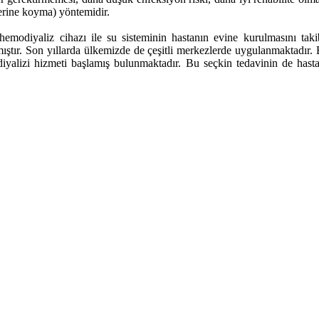
yerine koyma) yöntemidir.
hemodiyaliz cihazı ile su sisteminin hastanın evine kurulmasını tak
tır. Son yıllarda ülkemizde de çeşitli merkezlerde uygulanmaktadır. Bu
yalizi hizmeti başlamış bulunmaktadır. Bu seçkin tedavinin de hasta