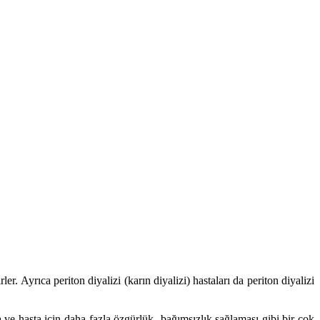
 Ayrıca periton diyalizi (karın diyalizi) hastaları da periton diyalizi
 ve hasta için daha fazla özgürlük -bağımsızlık sağlaması gibi bir çok