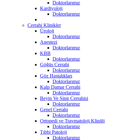
Doktorlarımız
Kardiyoloji
Doktorlarımız
Cerrahi Klinikler
Üroloji
Doktorlarımız
Anestezi
Doktorlarımız
KBB
Doktorlarımız
Göğüs Cerrahi
Doktorlarımız
Göz Hastalıkları
Doktorlarımız
Kalp Damar Cerrahi
Doktorlarımız
Beyin Ve Sinir Cerrahisi
Doktorlarımız
Genel Cerrahi
Doktorlarımız
Ortopedi ve Travmatoloji Kliniği
Doktorlarımız
Tıbbi Patoloji
Doktorlarımız