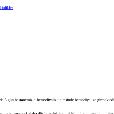
inlikler
da 3 gün hastanemizin hemodiyaliz ünitesinde hemodiyalize girmektedirler.
er gerektirmemesi, daha düşük enfeksiyon riski, daha iyi rehabilite olma