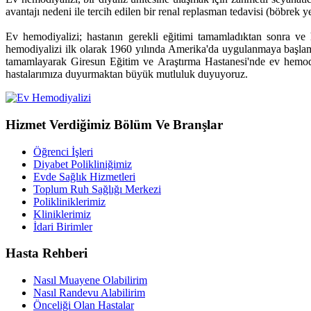
avantajı nedeni ile tercih edilen bir renal replasman tedavisi (böbrek 
Ev hemodiyalizi; hastanın gerekli eğitimi tamamladıktan sonra ve 
hemodiyalizi ilk olarak 1960 yılında Amerika'da uygulanmaya başlamış
tamamlayarak Giresun Eğitim ve Araştırma Hastanesi'nde ev hemodi
hastalarımıza duyurmaktan büyük mutluluk duyuyoruz.
Hizmet Verdiğimiz Bölüm Ve Branşlar
Öğrenci İşleri
Diyabet Polikliniğimiz
Evde Sağlık Hizmetleri
Toplum Ruh Sağlığı Merkezi
Polikliniklerimiz
Kliniklerimiz
İdari Birimler
Hasta Rehberi
Nasıl Muayene Olabilirim
Nasıl Randevu Alabilirim
Önceliği Olan Hastalar