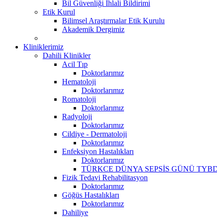
Bil Güvenliği İhlali Bildirimi
Etik Kurul
Bilimsel Araştırmalar Etik Kurulu
Akademik Dergimiz
Kliniklerimiz
Dahili Klinikler
Acil Tıp
Doktorlarımız
Hematoloji
Doktorlarımız
Romatoloji
Doktorlarımız
Radyoloji
Doktorlarımız
Cildiye - Dermatoloji
Doktorlarımız
Enfeksiyon Hastalıkları
Doktorlarımız
TÜRKCE DÜNYA SEPSİS GÜNÜ TYBD
Fizik Tedavi Rehabilitasyon
Doktorlarımız
Göğüs Hastalıkları
Doktorlarımız
Dahiliye