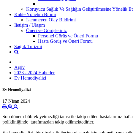
Koruyucu Sağlık Ve Sağlığın Geliştirilmesine Yönelik Etk
Kalite Yönetim Birimi
İstenmeyen Olay Bildirimi
İletişim / Ulaşım
Öneri ve Görüşleriniz
Personel Görüş ve Öneri Formu
Hasta Görüş ve Öneri Formu
Sağlık Turizmi
Arşiv
2023 - 2024 Haberler
Ev Hemodiyalizi
Ev Hemodiyalizi
17 Nisan 2024
Son dönem böbrek yetmezliği tanısı ile takip edilen hastalarımız hafta
polikliniğinde tarafımızdan takip edilmektedirler.
Ev hemodiyalizi, bir diyaliz ünitesine ulaşmak için zahmetli seyahatl