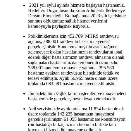
2021 yılı eylül ayında hizmete başlayan hastanemiz,
Hedefleri Doğrultusunda Emin Adımlarla İlerlemeye
Devam Etmektedir. Bu bağlamda 2023 yılı içerisinde
sunmuş olduğumuz sağlık hizmet verilerini
kamuoyuyla paylaşmak istiyoruz.
Polikliniklerimiz için 452.709 MHRS randevusu
açılmış, 288.001 randevulu hasta muayenesi
gerçekleşmiştir. Randevu almış olmasına rağmen
gelemeyecek olan hastalarımızın randevularını iptal
ederek diğer hastalarımızın randevu almasına olanak
sağlamaları hastalarımızdan en önemli ricamızdır.
288.001 randevulu muayene yanında, 395.580
hastamız ayaktan randevusuz bir şekilde tetkik ve
tedavi edilmiştir. Aylık 56.965 hasta olmak üzere
toplamda 683.581 hastamız muayene edilmiştir.
İlimizdeki tüm sağlık kurulu işlemleri ve muayeneleri
hastanemizde gerçekleşmeye devam etmektedir.
Acil servisimizde aylık ortalama 11.854 hasta olmak
üzere toplamda 142.225 hastamızın muayenesi
gerçekleştirilmiştir. 61.055 hastamız ise konsültasyon
(bir hastalığa birkaç uzman hekimin birlikte tanı
koyması) hizmeti ile muayene edilmiştir.