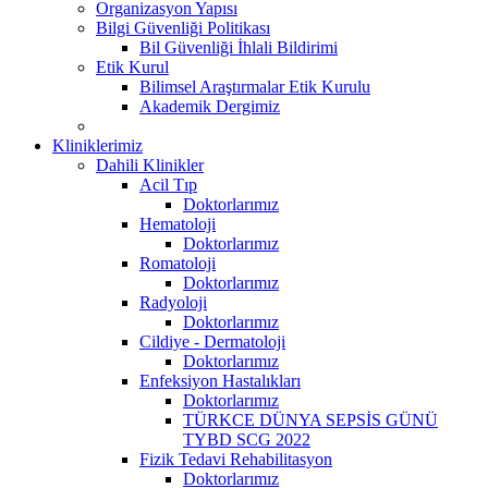
Organizasyon Yapısı
Bilgi Güvenliği Politikası
Bil Güvenliği İhlali Bildirimi
Etik Kurul
Bilimsel Araştırmalar Etik Kurulu
Akademik Dergimiz
Kliniklerimiz
Dahili Klinikler
Acil Tıp
Doktorlarımız
Hematoloji
Doktorlarımız
Romatoloji
Doktorlarımız
Radyoloji
Doktorlarımız
Cildiye - Dermatoloji
Doktorlarımız
Enfeksiyon Hastalıkları
Doktorlarımız
TÜRKCE DÜNYA SEPSİS GÜNÜ
TYBD SCG 2022
Fizik Tedavi Rehabilitasyon
Doktorlarımız