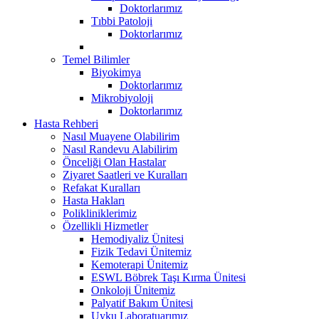
Doktorlarımız
Tıbbi Patoloji
Doktorlarımız
Temel Bilimler
Biyokimya
Doktorlarımız
Mikrobiyoloji
Doktorlarımız
Hasta Rehberi
Nasıl Muayene Olabilirim
Nasıl Randevu Alabilirim
Önceliği Olan Hastalar
Ziyaret Saatleri ve Kuralları
Refakat Kuralları
Hasta Hakları
Polikliniklerimiz
Özellikli Hizmetler
Hemodiyaliz Ünitesi
Fizik Tedavi Ünitemiz
Kemoterapi Ünitemiz
ESWL Böbrek Taşı Kırma Ünitesi
Onkoloji Ünitemiz
Palyatif Bakım Ünitesi
Uyku Laboratuarımız