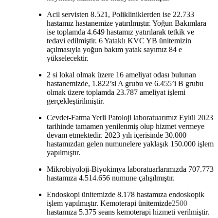
Acil servisten 8.521, Polikliniklerden ise 22.733
hastamız hastanemize yatırılmıştır. Yoğun Bakımlara
ise toplamda 4.649 hastamız yatırılarak tetkik ve
tedavi edilmiştir. 6 Yataklı KVC YB ünitemizin
açılmasıyla yoğun bakım yatak sayımız 84 e
yükselecektir.
2 si lokal olmak üzere 16 ameliyat odası bulunan
hastanemizde, 1.822’si A grubu ve 6.455’i B grubu
olmak üzere toplamda 23.787 ameliyat işlemi
gerçekleştirilmiştir.
Cevdet-Fatma Yerli Patoloji laboratuarımız Eylül 2023
tarihinde tamamen yenilenmiş olup hizmet vermeye
devam etmektedir. 2023 yılı içerisinde 30.000
hastamızdan gelen numunelere yaklaşık 150.000 işlem
yapılmıştır.
Mikrobiyoloji-Biyokimya laboratuarlarımızda 707.773
hastamıza 4.514.656 numune çalışılmıştır.
Endoskopi ünitemizde 8.178 hastamıza endoskopik
işlem yapılmıştır. Kemoterapi ünitemizde
2500
hastamıza 5.375 seans kemoterapi hizmeti verilmiştir.