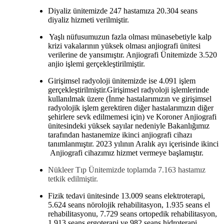
Diyaliz ünitemizde 247 hastamıza 20.304 seans
diyaliz hizmeti verilmiştir.
Yaşlı nüfusumuzun fazla olması münasebetiyle kalp
krizi vakalarının yüksek olması anjiografi ünitesi
verilerine de yansımıştır. Anjiografi Ünitemizde 3.520
anjio işlemi gerçekleştirilmiştir.
Girişimsel radyoloji ünitemizde ise 4.091 işlem
gerçekleştirilmiştir.Girişimsel radyoloji işlemlerinde
kullanılmak üzere (İnme hastalarımızın ve girişimsel
radyolojik işlem gerektiren diğer hastalarımızın diğer
şehirlere sevk edilmemesi için) ve Koroner Anjiografi
ünitesindeki yüksek sayılar nedeniyle Bakanlığımız
tarafından hastanemize ikinci anjiografi cihazı
tanımlanmıştır. 2023 yılının Aralık ayı içerisinde ikinci
Anjiografi cihazımız hizmet vermeye başlamıştır.
Nükleer Tıp Ünitemizde toplamda 7.163 hastamız
tetkik edilmiştir.
Fizik tedavi ünitesinde 13.009 seans elektroterapi,
5.624 seans nörolojik rehabilitasyon, 1.935 seans el
rehabilitasyonu, 7.729 seans ortopedik rehabilitasyon,
1.913 seans ergoterapi ve 982 seans hidroterapi