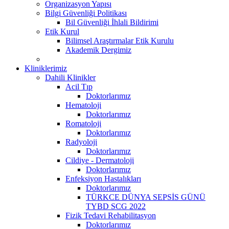
Organizasyon Yapısı
Bilgi Güvenliği Politikası
Bil Güvenliği İhlali Bildirimi
Etik Kurul
Bilimsel Araştırmalar Etik Kurulu
Akademik Dergimiz
Kliniklerimiz
Dahili Klinikler
Acil Tıp
Doktorlarımız
Hematoloji
Doktorlarımız
Romatoloji
Doktorlarımız
Radyoloji
Doktorlarımız
Cildiye - Dermatoloji
Doktorlarımız
Enfeksiyon Hastalıkları
Doktorlarımız
TÜRKCE DÜNYA SEPSİS GÜNÜ
TYBD SCG 2022
Fizik Tedavi Rehabilitasyon
Doktorlarımız