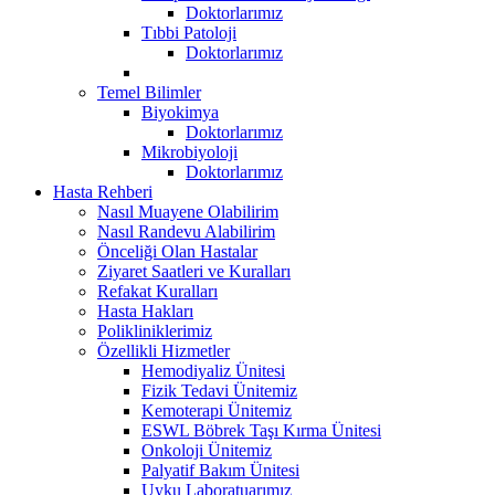
Doktorlarımız
Tıbbi Patoloji
Doktorlarımız
Temel Bilimler
Biyokimya
Doktorlarımız
Mikrobiyoloji
Doktorlarımız
Hasta Rehberi
Nasıl Muayene Olabilirim
Nasıl Randevu Alabilirim
Önceliği Olan Hastalar
Ziyaret Saatleri ve Kuralları
Refakat Kuralları
Hasta Hakları
Polikliniklerimiz
Özellikli Hizmetler
Hemodiyaliz Ünitesi
Fizik Tedavi Ünitemiz
Kemoterapi Ünitemiz
ESWL Böbrek Taşı Kırma Ünitesi
Onkoloji Ünitemiz
Palyatif Bakım Ünitesi
Uyku Laboratuarımız