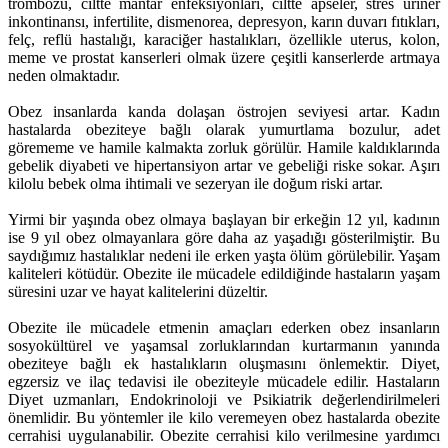
trombozu, ciltte mantar enfeksiyonları, ciltte apseler, stres üriner
inkontinansı, infertilite, dismenorea, depresyon, karın duvarı fıtıkları,
felç, reflü hastalığı, karaciğer hastalıkları, özellikle uterus, kolon,
meme ve prostat kanserleri olmak üzere çeşitli kanserlerde artmaya
neden olmaktadır.
Obez insanlarda kanda dolaşan östrojen seviyesi artar. Kadın
hastalarda obeziteye bağlı olarak yumurtlama bozulur, adet
görememe ve hamile kalmakta zorluk görülür. Hamile kaldıklarında
gebelik diyabeti ve hipertansiyon artar ve gebeliği riske sokar. Aşırı
kilolu bebek olma ihtimali ve sezeryan ile doğum riski artar.
Yirmi bir yaşında obez olmaya başlayan bir erkeğin 12 yıl, kadının
ise 9 yıl obez olmayanlara göre daha az yaşadığı gösterilmiştir. Bu
saydığımız hastalıklar nedeni ile erken yaşta ölüm görülebilir. Yaşam
kaliteleri kötüdür. Obezite ile mücadele edildiğinde hastaların yaşam
süresini uzar ve hayat kalitelerini düzeltir.
Obezite ile mücadele etmenin amaçları ederken obez insanların
sosyokültürel ve yaşamsal zorluklarından kurtarmanın yanında
obeziteye bağlı ek hastalıkların oluşmasını önlemektir. Diyet,
egzersiz ve ilaç tedavisi ile obeziteyle mücadele edilir. Hastaların
Diyet uzmanları, Endokrinoloji ve Psikiatrik değerlendirilmeleri
önemlidir. Bu yöntemler ile kilo veremeyen obez hastalarda obezite
cerrahisi uygulanabilir. Obezite cerrahisi kilo verilmesine yardımcı