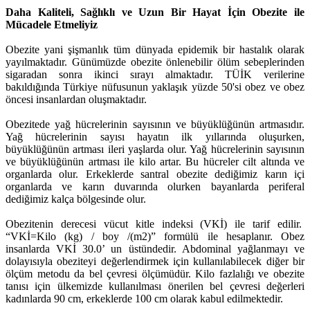
Daha Kaliteli, Sağlıklı ve Uzun Bir Hayat İçin Obezite ile
Mücadele Etmeliyiz
Obezite yani şişmanlık tüm dünyada epidemik bir hastalık olarak
yayılmaktadır. Günümüzde obezite önlenebilir ölüm sebeplerinden
sigaradan sonra ikinci sırayı almaktadır. TÜİK verilerine
bakıldığında Türkiye nüfusunun yaklaşık yüzde 50'si obez ve obez
öncesi insanlardan oluşmaktadır.
Obezitede yağ hücrelerinin sayısının ve büyüklüğünün artmasıdır.
Yağ hücrelerinin sayısı hayatın ilk yıllarında oluşurken,
büyüklüğünün artması ileri yaşlarda olur. Yağ hücrelerinin sayısının
ve büyüklüğünün artması ile kilo artar. Bu hücreler cilt altında ve
organlarda olur. Erkeklerde santral obezite dediğimiz karın içi
organlarda ve karın duvarında olurken bayanlarda periferal
dediğimiz kalça bölgesinde olur.
Obezitenin derecesi vücut kitle indeksi (VKİ) ile tarif edilir.
“VKİ=Kilo (kg) / boy /(m2)” formülü ile hesaplanır. Obez
insanlarda VKİ 30.0’ un üstündedir. Abdominal yağlanmayı ve
dolayısıyla obeziteyi değerlendirmek için kullanılabilecek diğer bir
ölçüm metodu da bel çevresi ölçümüdür. Kilo fazlalığı ve obezite
tanısı için ülkemizde kullanılması önerilen bel çevresi değerleri
kadınlarda 90 cm, erkeklerde 100 cm olarak kabul edilmektedir.