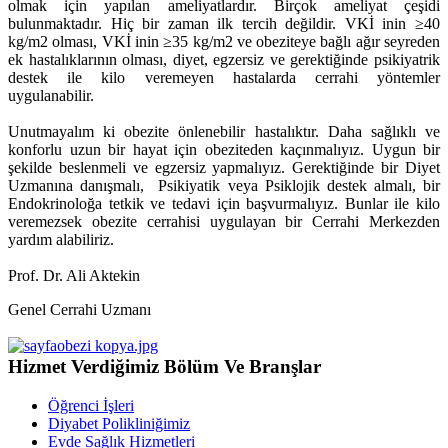
olmak için yapılan ameliyatlardır. Birçok ameliyat çeşidi
bulunmaktadır. Hiç bir zaman ilk tercih değildir. VKİ inin ≥40
kg/m2 olması, VKİ inin ≥35 kg/m2 ve obeziteye bağlı ağır seyreden
ek hastalıklarının olması, diyet, egzersiz ve gerektiğinde psikiyatrik
destek ile kilo veremeyen hastalarda cerrahi yöntemler
uygulanabilir.
Unutmayalım ki obezite önlenebilir hastalıktır. Daha sağlıklı ve
konforlu uzun bir hayat için obeziteden kaçınmalıyız. Uygun bir
şekilde beslenmeli ve egzersiz yapmalıyız. Gerektiğinde bir Diyet
Uzmanına danışmalı, Psikiyatik veya Psiklojik destek almalı, bir
Endokrinoloğa tetkik ve tedavi için başvurmalıyız. Bunlar ile kilo
veremezsek obezite cerrahisi uygulayan bir Cerrahi Merkezden
yardım alabiliriz.
Prof. Dr. Ali Aktekin
Genel Cerrahi Uzmanı
Hizmet Verdiğimiz Bölüm Ve Branşlar
Öğrenci İşleri
Diyabet Polikliniğimiz
Evde Sağlık Hizmetleri