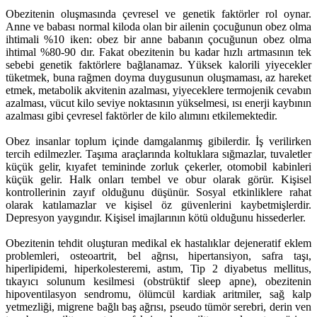
Obezitenin oluşmasında çevresel ve genetik faktörler rol oynar.
Anne ve babası normal kiloda olan bir ailenin çocuğunun obez olma
ihtimali %10 iken: obez bir anne babanın çocuğunun obez olma
ihtimal %80-90 dır. Fakat obezitenin bu kadar hızlı artmasının tek
sebebi genetik faktörlere bağlanamaz. Yüksek kalorili yiyecekler
tüketmek, buna rağmen doyma duygusunun oluşmaması, az hareket
etmek, metabolik akvitenin azalması, yiyeceklere termojenik cevabın
azalması, vücut kilo seviye noktasının yükselmesi, ısı enerji kaybının
azalması gibi çevresel faktörler de kilo alımını etkilemektedir.
Obez insanlar toplum içinde damgalanmış gibilerdir. İş verilirken
tercih edilmezler. Taşıma araçlarında koltuklara sığmazlar, tuvaletler
küçük gelir, kıyafet temininde zorluk çekerler, otomobil kabinleri
küçük gelir. Halk onları tembel ve obur olarak görür. Kişisel
kontrollerinin zayıf olduğunu düşünür. Sosyal etkinliklere rahat
olarak katılamazlar ve kişisel öz güvenlerini kaybetmişlerdir.
Depresyon yaygındır. Kişisel imajlarının kötü olduğunu hissederler.
Obezitenin tehdit oluşturan medikal ek hastalıklar dejeneratif eklem
problemleri, osteoartrit, bel ağrısı, hipertansiyon, safra taşı,
hiperlipidemi, hiperkolesteremi, astım, Tip 2 diyabetus mellitus,
tıkayıcı solunum kesilmesi (obstrüktif sleep apne), obezitenin
hipoventilasyon sendromu, ölümcül kardiak aritmiler, sağ kalp
yetmezliği, migrene bağlı baş ağrısı, pseudo tümör serebri, derin ven