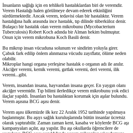
İnsanların sağlığı için en tehlikeli hastalıklardan biri de veremdir.
Verem Hastalığı halen görülmeye devam ederek etkinliğini
sürdürmektedir. Ancak verem, tedavisi olan bir hastalıktır. Verem
hastalığına halk arasında ince hastalık, tıp dilinde tüberküloz denir.
Bulaşıcı bir hastalık olan verem mikrobunu (Mycobacterium
Tuberculosis) Robert Koch adında bir Alman hekim bulmuştur.
Onun için verem mikrobuna Koch Basili denir.
Bu mikrop insan vücuduna solunum ve sindirim yoluyla girer.
Çabuk fark edilip önlem alınmazsa vücudu zayıflatır, ölüme neden
olabilir.
Mikroplar hangi organa yerleşirse hastalık o organın adı ile anılır.
Akciğer veremi, kemik veremi, gırtlak veremi, deri veremi, ilik
veremi...gibi.
Verem, insandan insana, hayvandan insana geçer. En yaygın olanı
akciğer veremidir. Tıp bilimi ilerledikçe verem mikrobunu yok edici
ilaçlar yapıldı. İnsanları bu hastalıktan korumak için aşılar bulundu.
Verem aşısına BCG aşısı denir.
Verem aşısı ülkemizde ilk kez 22 Aralık 1952 tarihinde yapılmaya
başlanmıştır. Bu aşıyı sağlık kuruluşlarında bütün insanlar ücretsiz
olarak yaptırabilir. Zaman zaman kent, kasaba ve köylerde BCG aşı
kampanyaları açılır, aşı yapılır. Bu aşı okullarda öğrencilere de