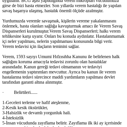
uygulanır. BCG aşısı yapıldığında verem mikropları vücudumuza
girse de bizi hasta etmezler. Son yıllarda verem hastalığı ile yapılan
savaş başarıya ulaşmış, hastalık önemli ölçüde azalmıştır.
Yurdumuzda veremle savaşmak, kişilerin vereme yakalanmasını
önlemek, hasta olanları sağlığa kavuşturmak amacı ile Verem Savaş
Dispanserleri kurulmuştur.Verem Savaş Dispanserleri; halkı verem
tehlikesine karşı uyarır. Onları bu konuda aydınlatır. Hastalanmamak
içi neler yapılması, nelerin yapılmaması konusunda bilgi verir.
Verem tedavisi için ilaçların teminini sağlar.
Verem, 1593 sayıyı Umumi Hıfzısıhha Kanunu ile belirlenen halk
sağlığını koruma amacıyla tedavisi zorunlu olan hastalıklar
arasındadır. Kanun gereği tedavi olmamanın ve tedaviyi
engellemenin yaptırımları mevcuttur. Ayrıca bu kanun ile verem
hastalarına tedavi sürecince maddi yardımların yapılması devlet
tarafından garanti altına alınmıştır.
· Belirtileri......
1-Geceleri terleme ve hafif ateşlenme,
2-Kesik kesik öksürükler,
3-Halsizlik ve devamlı yorgunluk hali.
4-İsteksizlik
5-İnsan vücudunda zayıflama belirir. Zayıflama ilk iki ay içerisinde