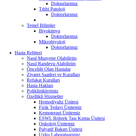
Doktorlarımız
Tıbbi Patoloji
Doktorlarımız
Temel Bilimler
Biyokimya
Doktorlarımız
Mikrobiyoloji
Doktorlarımız
Hasta Rehberi
Nasıl Muayene Olabilirim
Nasıl Randevu Alabilirim
Önceliği Olan Hastalar
Ziyaret Saatleri ve Kuralları
Refakat Kuralları
Hasta Hakları
Polikliniklerimiz
Özellikli Hizmetler
Hemodiyaliz Ünitesi
Fizik Tedavi Ünitemiz
Kemoterapi Ünitemiz
ESWL Böbrek Taşı Kırma Ünitesi
Onkoloji Ünitemiz
Palyatif Bakım Ünitesi
Uyku Laboratuarımız