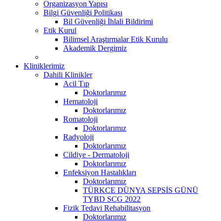
Organizasyon Yapısı
Bilgi Güvenliği Politikası
Bil Güvenliği İhlali Bildirimi
Etik Kurul
Bilimsel Araştırmalar Etik Kurulu
Akademik Dergimiz
Kliniklerimiz
Dahili Klinikler
Acil Tıp
Doktorlarımız
Hematoloji
Doktorlarımız
Romatoloji
Doktorlarımız
Radyoloji
Doktorlarımız
Cildiye - Dermatoloji
Doktorlarımız
Enfeksiyon Hastalıkları
Doktorlarımız
TÜRKCE DÜNYA SEPSİS GÜNÜ
TYBD SCG 2022
Fizik Tedavi Rehabilitasyon
Doktorlarımız